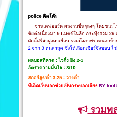
police ติดโต๊ะ
ซานเดฟยอร์ด ผลงานขึ้นๆลงๆ โดยชนะไป 2
ชัยต่อเนื่องมา 9 แมตช์ในลีก กระทุ้งรวม 29 ลู
ศักดิ์ศรีจ่าฝูงมาเยือน รวมถึงภาพรวมนอกบ้า
2 จาก 3 หนล่าสุด ซึ่งให้เลือกเชียร์จึงชอบ 
ผลบอลที่คาด : ไวกิ้ง ยิง 2-1
อัตราความมั่นใจ : 8/10
สกอร์สูง/ต่ำ 3.25 : วางต่ำ
ทีเด็ดเว็บนอกช่วยเป็นกระบอกเสียง
BY footb
รวมพลค