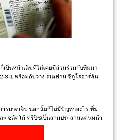
็เป็นหน้าเดิมที่ไม่เคยมีส่วนร่วมกับทีมมา
2-3-1 พร้อมกับวาง สเตฟาน ซิกูโรอาร์สัน
การบาดเจ็บ นอกนั้นก็ไม่มีปัญหาอะไรเพิ่ม
 และ ซลัตโก้ ทริปิชเป็นสามประสานแดนหน้า