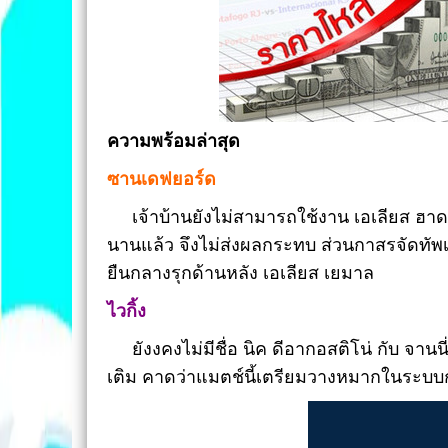
ความพร้อมล่าสุด
ซานเดฟยอร์ด
เจ้าบ้านยังไม่สามารถใช้งาน เอเลียส ฮาดาย่า 
นานแล้ว จึงไม่ส่งผลกระทบ ส่วนกาสรจัดทัพเ
ยืนกลางรุกด้านหลัง เอเลียส เยมาล
ไวกิ้ง
ยังงคงไม่มีชื่อ นิค ดีอากอสติโน่ กับ จานนี
เติม คาดว่าแมตช์นี้เตรียมวางหมากในระบบกา