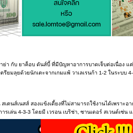
กับ ยาค็อบ ดันส์บี้ ที่มีปัญหาอาการบาดเจ็บต่อเนื่อง แต่ก
ตรียมลุยด้วยนักเตะจากเกมแพ้ วาเลเรนก้า 1-2 ในระบบ 4-
่ สเตนส์เนสส์ สองแข้งเดี้ยงที่ไม่สามารถใช้งานได้เพราะอา
รเล่น 4-3-3 โดยมี เวรอน เบริช่า, ซานเดอร์ สเวนด์เซ่น