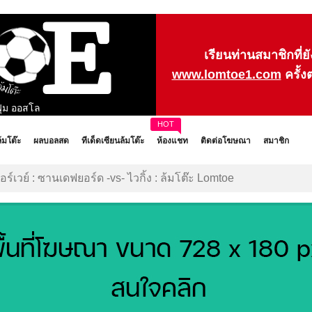
เรียนท่านสมาชิกที่ย
www.lomtoe1.com
ครั้ง
ฟุม ออสโล
์ไทรย์ค
-vs- ฟินน์ ฮาร์ปส์
HOT
 แพทริคส์
ล้มโต๊ะ
ผลบอลสด
ทีเด็ดเซียนล้มโต๊ะ
ห้องแชท
ติดต่อโฆษณา
สมาชิก
 บูคาเรสต์
-vs- ซุนด์สวาลล์
ร์เวย์ : ซานเดฟยอร์ด -vs- ไวกิ้ง : ล้มโต๊ะ Lomtoe
ก้ โรเวอร์ส
ดร็อกเฮด้า
- เว็กซ์ฟอร์ด
 วีบอร์ก
s- ลองฟอร์ด ทาวน์
ร็กซ์แฮม
ฟเนจ
ตเวล
ฮร์ธ่าฯ