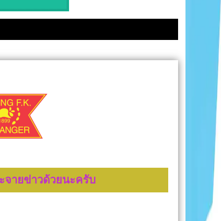
ระจายข่าวด้วยนะครับ