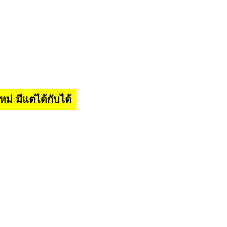
่ มีแต่ได้กับได้