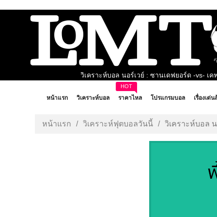
วิเคราะห์บอล นอร์เวย์ : ซานเดฟยอร์ด -vs- เค
วิเคราะห์บอล เบลเยี่ยม : คลับ บรูซ -vs- คอร
วิเคราะห์บอล ไอร์แลนด์ ดิวิชั่น 1 : เบรย์ วันเดอเรอร์ส 
HOT
วิเคราะห์บอล ไอร์แลนด์ : เชลบอร์น -vs- เซนต์
หน้าแรก
วิเคราะห์บอล
ราคาไหล
โปรแกรมบอล
เรื่องเด่น
วิเคราะห์บอล โรมาเนีย : อูทา อารัด -vs- ราปิด
วิเคราะห์บอล สวีเดน ซูเปอร์เร็ตเท่น : ออสเตอร์ซุนด์ 
หน้าแรก
วิเคราะห์ฟุตบอลวันนี้
วิเคราะห์บอล นอ
วิเคราะห์บอล ไอร์แลนด์ : เดอร์รี่ ซิตี้ -vs- สลิโ
วิเคราะห์บอล ไอร์แลนด์ : กัลเวย์ ยูไนเต็ด -vs- 
วิเคราะห์บอล ไอร์แลนด์ ดิวิชั่น 1 : ยูซี ดับลิน -vs
วิเคราะห์บอล เดนมาร์ก : ซอนเดอร์ยิสเก้ -vs-
วิเคราะห์บอล ไอร์แลนด์ ดิวิชั่น 1 : แอธโลน ทาวน์ -v
วิเคราะห์บอล ลีก คัพ : มิดเดิ้ลสโบรช์ -vs- เ
วิเคราะห์บอล ลีก คัพ : วีคอมบ์ -vs- สตี
วิเคราะห์บอล ลีก คัพ : วูล์ฟส์ -vs- พอร์
วิเคราะห์บอล ลีก้า 2 เยอรมัน : โบคุ่ม -vs- แ