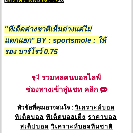
"ทีเด็ดต่างชาติเห็นต่างแต่ไม่
แตกแยก"
BY : sportsmole : ให้
รอง
บาร์โรว์ 0.75
รวมพลคนบอลไลฟ์
ช่องทางเข้าสู่แชท คลิก
หัวข้อที่คุณอาจสนใจ :
วิเคราะห์บอล
ทีเด็ดบอล
ทีเด็ดบอลเต็ง
ราคาบอล
สเต็ปบอล
วิเคราะห์บอลทีมชาติ