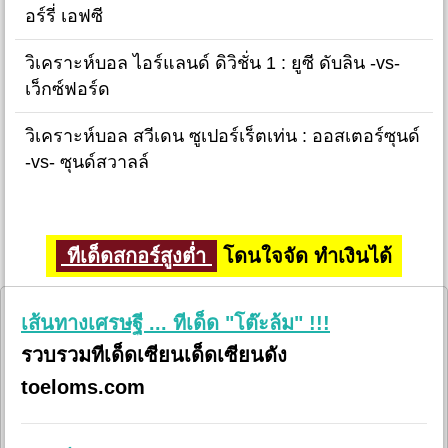
อร์รี่ เอฟซี
วิเคราะห์บอล ไอร์แลนด์ ดิวิชั่น 1 : ยูซี ดับลิน -vs-
เว็กซ์ฟอร์ด
วิเคราะห์บอล สวีเดน ซูเปอร์เร็ตเท่น : ออสเตอร์ซุนด์
-vs- ซุนด์สวาลล์
ทีเด็ดสกอร์สูงต่ำ
โดนใจจัด ทำเงินได้
เส้นทางเศรษฐี ... ทีเด็ด "โต๊ะล้ม" !!!
รวบรวมทีเด็ดเซียนเด็ดเซียนดัง
toeloms.com