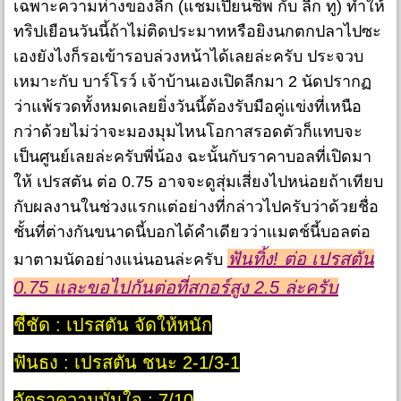
เฉพาะความห่างของลีก (แชมเปี้ยนชิพ กับ ลีก ทู) ทำให้
ทริปเยือนวันนี้ถ้าไม่ติดประมาทหรือยิงนกตกปลาไปซะ
เองยังไงก็รอเข้ารอบล่วงหน้าได้เลยล่ะครับ ประจวบ
เหมาะกับ บาร์โรว์ เจ้าบ้านเองเปิดลีกมา 2 นัดปรากฏ
ว่าแพ้รวดทั้งหมดเลยยิ่งวันนี้ต้องรับมือคู่แข่งที่เหนือ
กว่าด้วยไม่ว่าจะมองมุมไหนโอกาสรอดตัวก็แทบจะ
เป็นศูนย์เลยล่ะครับพี่น้อง ฉะนั้นกับราคาบอลที่เปิดมา
ให้ เปรสตัน ต่อ 0.75 อาจจะดูสุ่มเสี่ยงไปหน่อยถ้าเทียบ
กับผลงานในช่วงแรกแต่อย่างที่กล่าวไปครับว่าด้วยชื่อ
ชั้นที่ต่างกันขนาดนี้บอกได้คำเดียวว่าแมตช์นี้บอลต่อ
ฟันทิ้ง! ต่อ เปรสตัน
มาตามนัดอย่างแน่นอนล่ะครับ
0.75 และขอไปกันต่อที่สกอร์สูง 2.5 ล่ะครับ
ชี้ชัด : เปรสตัน จัดให้หนัก
ฟันธง : เปรสตัน ชนะ 2-1/3-1
อัตราความมั่นใจ : 7/10