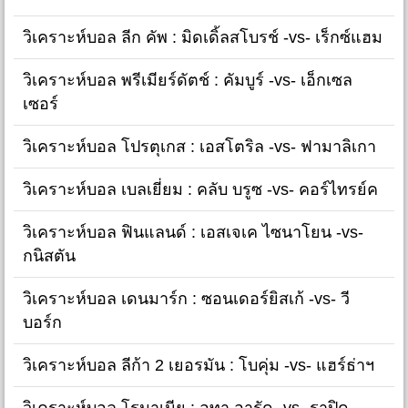
วิเคราะห์บอล ลีก คัพ : มิดเดิ้ลสโบรช์ -vs- เร็กซ์แฮม
วิเคราะห์บอล พรีเมียร์ดัตช์ : คัมบูร์ -vs- เอ็กเซล
เซอร์
วิเคราะห์บอล โปรตุเกส : เอสโตริล -vs- ฟามาลิเกา
วิเคราะห์บอล เบลเยี่ยม : คลับ บรูซ -vs- คอร์ไทรย์ค
วิเคราะห์บอล ฟินแลนด์ : เอสเจเค ไซนาโยน -vs-
กนิสตัน
วิเคราะห์บอล เดนมาร์ก : ซอนเดอร์ยิสเก้ -vs- วี
บอร์ก
วิเคราะห์บอล ลีก้า 2 เยอรมัน : โบคุ่ม -vs- แฮร์ธ่าฯ
วิเคราะห์บอล โรมาเนีย : อูทา อารัด -vs- ราปิด