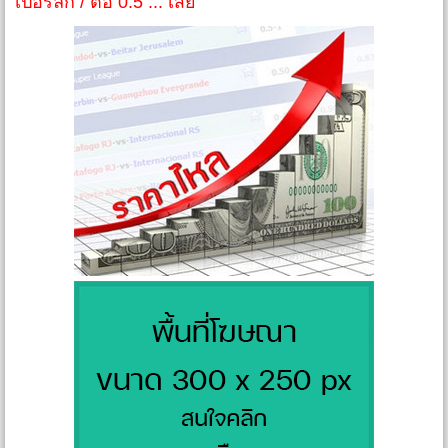
เปอร์ลีก / ต่อ 0.5 ... เสีย