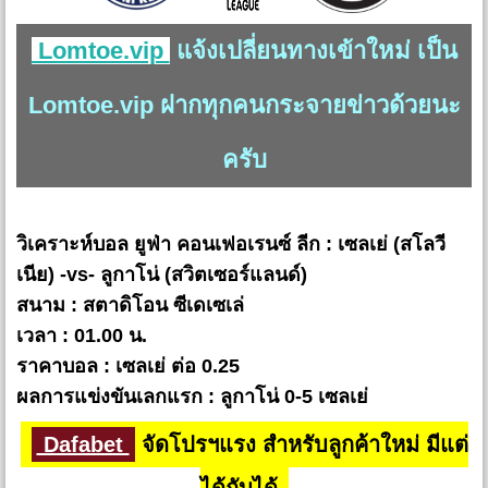
Lomtoe.vip
แจ้งเปลี่ยนทางเข้าใหม่ เป็น
Lomtoe.vip ฝากทุกคนกระจายข่าวด้วยนะ
ครับ
วิเคราะห์บอล ยูฟ่า คอนเฟอเรนซ์ ลีก : เซลเย่ (สโลวี
เนีย) -vs- ลูกาโน่ (สวิตเซอร์แลนด์)
สนาม : สตาดิโอน ซีเดเซเล่
เวลา : 01.00 น.
ราคาบอล : เซลเย่ ต่อ 0.25
ผลการแข่งขันเลกแรก : ลูกาโน่ 0-5 เซลเย่
Dafabet
จัดโปรฯแรง สำหรับลูกค้าใหม่ มีแต่