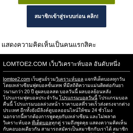
สมาชิกเข้าสู่ระบบก่อน คลิก!
แสดงความคิดเห็นเป็นคนแรกสิคะ
LOMTOE2.COM เว็บวิเคราะห์บอล อันดับหนึ่ง
lomtoe2.com
เว็บศูนย์รวม
วิเคราะห์บอล
แจกทีเด็ดบอลทุกวัน
โดยเหล่าเซียนฟุตบอลขั้นเทพ ที่มีสถิติความแม่นติดต่อกันยา
วนานกว่า 20 ปี ดูผลบอลสด บอลวันนี้ ผลบอลย้อนหลัง
โปรแกรมฟุตบอลประจำวัน
โปรแกรมบอลวันนี้
โปรแกรมบอล
คืนนี้ โปรแกรมบอลล่วงหน้า ราคาบอลที่รวดเร็วส่งตรงจากต่าง
ประเทศ อีกทั้งยังมีลิงค์ดูบอลออนไลน์ให้ชม 24 ชั่วโมง
นอกจากนี้หากต้องการพูดคุยกับเหล่าเซียน และไม่พลาด
วิเคราะห์บอล
ทีเด็ดบอล
ทุกคู่ รวมถึงพูดคุย แสดงความคิดเห็น
กับคอบอลเดียวกัน สามารถสมัครเป็นสมาชิกกับเราได้ สมาชิก