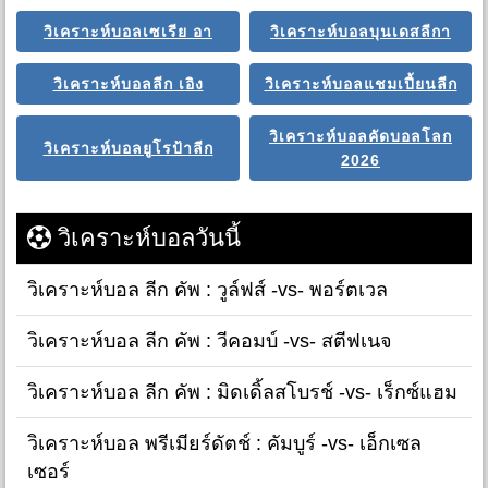
วิเคราะห์บอลเซเรีย อา
วิเคราะห์บอลบุนเดสลีกา
วิเคราะห์บอลลีก เอิง
วิเคราะห์บอลแชมเปี้ยนลีก
วิเคราะห์บอลคัดบอลโลก
วิเคราะห์บอลยูโรป้าลีก
2026
วิเคราะห์บอลวันนี้
วิเคราะห์บอล ลีก คัพ : วูล์ฟส์ -vs- พอร์ตเวล
วิเคราะห์บอล ลีก คัพ : วีคอมบ์ -vs- สตีฟเนจ
วิเคราะห์บอล ลีก คัพ : มิดเดิ้ลสโบรช์ -vs- เร็กซ์แฮม
วิเคราะห์บอล พรีเมียร์ดัตช์ : คัมบูร์ -vs- เอ็กเซล
เซอร์