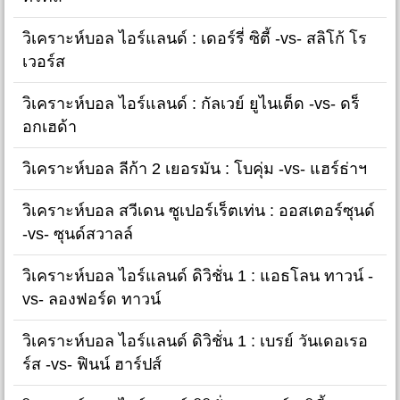
วิเคราะห์บอล ไอร์แลนด์ : เดอร์รี่ ซิตี้ -vs- สลิโก้ โร
เวอร์ส
วิเคราะห์บอล ไอร์แลนด์ : กัลเวย์ ยูไนเต็ด -vs- ดร็
อกเฮด้า
วิเคราะห์บอล ลีก้า 2 เยอรมัน : โบคุ่ม -vs- แฮร์ธ่าฯ
วิเคราะห์บอล สวีเดน ซูเปอร์เร็ตเท่น : ออสเตอร์ซุนด์
-vs- ซุนด์สวาลล์
วิเคราะห์บอล ไอร์แลนด์ ดิวิชั่น 1 : แอธโลน ทาวน์ -
vs- ลองฟอร์ด ทาวน์
วิเคราะห์บอล ไอร์แลนด์ ดิวิชั่น 1 : เบรย์ วันเดอเรอ
ร์ส -vs- ฟินน์ ฮาร์ปส์