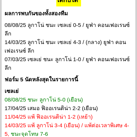
ได้กับได้
ผลการพบกันของทั้งสองทีม
08/08/25 ลูกาโน่ ชนะ เซลเย่ 0-5 / ยูฟ่า คอนเฟอเรนซ์
ลีก
14/03/25 ลูกาโน่ ชนะ เซลเย่ 4-3 / (กลาง) ยูฟ่า คอน
เฟอเรนซ์ ลีก
07/03/25 เซลเย่ ชนะ ลูกาโน่ 1-0 / ยูฟ่า คอนเฟอเรนซ์
ลีก
ฟอร์ม 5 นัดหลังสุดในรายการนี้
เซลเย่
08/08/25 ชนะ ลูกาโน่ 5-0 (เยือน)
17/04/25 เสมอ ฟิออเรนติน่า 2-2 (เยือน)
11/04/25 แพ้ ฟิออเรนติน่า 1-2 (เหย้า)
14/03/25 แพ้ ลูกาโน่ 3-4 (เยือน) / แพ้ต่อเวลาพิเศษ 4-
5,
ชนะจุดโทษ 7-6