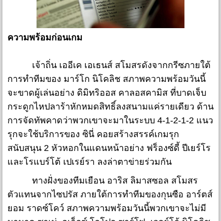
ความพร้อมก่อนเกม
เจ้าถิ่น เออีเค เอเธนส์ สโมสรดังจากกรีซภายใต้
การทำทีมของ มาร์โก นิโคลิช สภาพความพร้อมวันนี้
จะขาดผู้เล่นอย่าง ดิมิทริออส คาลอสคามิส ที่บาดเจ็บ
กระดูกไหปลาร้าหักหมดสิทธิ์ลงสนามแค่รายเดียว ด้าน
การจัดทัพคาดว่าพวกเขาจะมาในระบบ 4-1-2-1-2 แนว
รุกจะใช้บริการของ ซินี่ คอยสร้างสรรค์เกมรุก
สนับสนุน 2 หัวหอกในแดนหน้าอย่าง ฟร็องซ์ดี้ ปีเยร์โร
และโรแบร์โต้ เปเรย์รา ลงล่าตาข่ายร่วมกัน
ทางฝั่งของทีมเยือน อาริส ลิมาสซอล สโมสร
ตัวแทนจากไซปรัส ภายใต้การทำทีมของกุนซือ อาร์ตส์
ยอม ราดซ์โคว์ สภาพความพร้อมวันนี้พวกเขาจะไม่มี