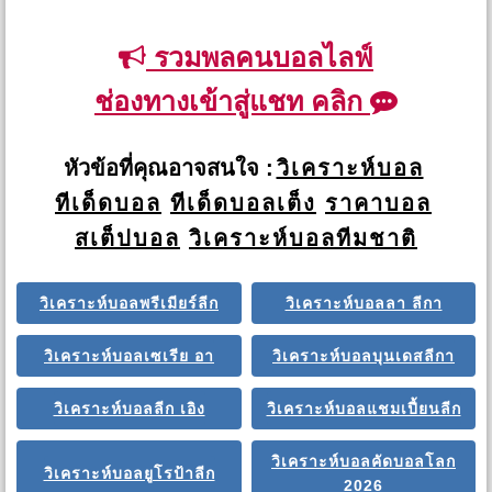
รวมพลคนบอลไลฟ์
ช่องทางเข้าสู่แชท คลิก
หัวข้อที่คุณอาจสนใจ :
วิเคราะห์บอล
ทีเด็ดบอล
ทีเด็ดบอลเต็ง
ราคาบอล
สเต็ปบอล
วิเคราะห์บอลทีมชาติ
วิเคราะห์บอลพรีเมียร์ลีก
วิเคราะห์บอลลา ลีกา
วิเคราะห์บอลเซเรีย อา
วิเคราะห์บอลบุนเดสลีกา
วิเคราะห์บอลลีก เอิง
วิเคราะห์บอลแชมเปี้ยนลีก
วิเคราะห์บอลคัดบอลโลก
วิเคราะห์บอลยูโรป้าลีก
2026