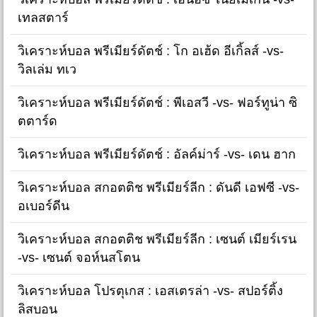
เทลสตาร์
วิเคราะห์บอล พรีเมียร์ดัตช์ : โก อเฮ้ด อีเกิ้ลส์ -vs-
วิลเล่ม ทเว
วิเคราะห์บอล พรีเมียร์ดัตช์ : พีเอสวี -vs- ฟอร์ทูน่า ซิ
ตตาร์ด
วิเคราะห์บอล พรีเมียร์ดัตช์ : อัลค์ม่าร์ -vs- เดน ฮาก
วิเคราะห์บอล สกอตติช พรีเมียร์ลีก : ดันดี เอฟซี -vs-
อเบอร์ดีน
วิเคราะห์บอล สกอตติช พรีเมียร์ลีก : เซนต์ เมียร์เรน
-vs- เซนต์ จอห์นสโตน
วิเคราะห์บอล โปรตุเกส : เอสเตรล่า -vs- สปอร์ติ้ง
ลิสบอน