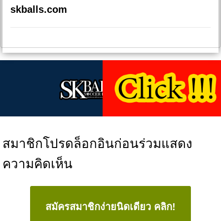
skballs.com
สมาชิกโปรดล็อกอินก่อนร่วมแสดง
ความคิดเห็น
สมัครสมาชิกง่ายนิดเดียว คลิก!