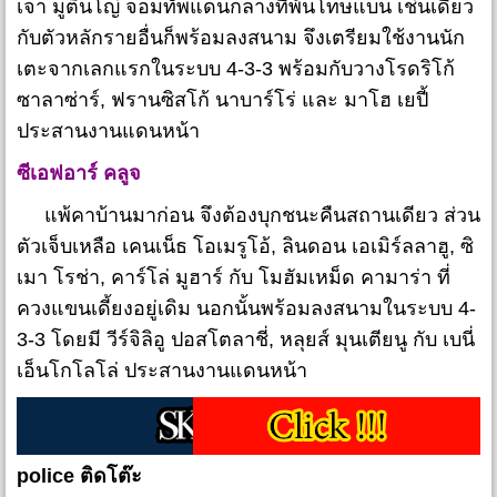
เจา มูตินโญ่ จอมทัพแดนกลางที่พ้นโทษแบน เช่นเดียว
กับตัวหลักรายอื่นก็พร้อมลงสนาม จึงเตรียมใช้งานนัก
เตะจากเลกแรกในระบบ 4-3-3 พร้อมกับวางโรดริโก้
ซาลาซ่าร์, ฟรานซิสโก้ นาบาร์โร่ และ มาโฮ เยปี้
ประสานงานแดนหน้า
ซีเอฟอาร์ คลูจ
แพ้คาบ้านมาก่อน จึงต้องบุกชนะคืนสถานเดียว ส่วน
ตัวเจ็บเหลือ เคนเน็ธ โอเมรูโอ้, ลินดอน เอเมิร์ลลาฮู, ซิ
เมา โรช่า, คาร์โล่ มูฮาร์ กับ โมฮัมเหม็ด คามาร่า ที่
ควงแขนเดี้ยงอยู่เดิม นอกนั้นพร้อมลงสนามในระบบ 4-
3-3 โดยมี วีร์จิลิอู ปอสโตลาชี่, หลุยส์ มุนเตียนู กับ เบนี่
เอ็นโกโลโล่ ประสานงานแดนหน้า
police ติดโต๊ะ