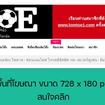
เรียนท่านสมาชิกที่ย
www.lomtoe1.com
ครั้ง
ฟุม ออสโล
์ไทรย์ค
-vs- ฟินน์ ฮาร์ปส์
HOT
 แพทริคส์
ล้มโต๊ะ
ผลบอลสด
ทีเด็ดเซียนล้มโต๊ะ
ห้องแชท
ติดต่อโฆษณา
สมาชิก
 บูคาเรสต์
-vs- ซุนด์สวาลล์
ดเอฟเบ โพคาล : ซอนเนนโฮฟ โกรสส์อัสพัค -vs- เลเวอร์คูเซ่น : ล้
ก้ โรเวอร์ส
ดร็อกเฮด้า
- เว็กซ์ฟอร์ด
 วีบอร์ก
s- ลองฟอร์ด ทาวน์
ร็กซ์แฮม
ฟเนจ
ตเวล
ฮร์ธ่าฯ