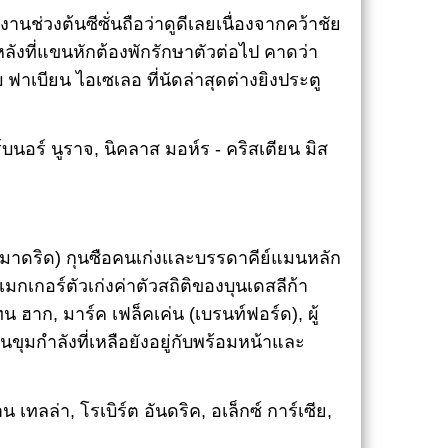
่วงต้นซีซั่นถือว่าดูดีเลยเนื่องจากคว้าชัย
หลังที่แขนหักต้องพักรักษาตัวต่อไป คาดว่า
ับ ฟาเบียน ไอเซเลอ ที่นัดล่าสุดต่างยิงประตู
าร์บนอร์ นูราจ, นิคลาส มอห์ร - คริสเตียน มิส
ล มาดริด) กุนซือคนเก่งและบรรดาคีย์แมนหลัก
เมกเกอร์ตัวเก่งค่าตัวสถิติของบุนเดสลีก้า
ทน ฮาก, มาร์ค เฟล็คเค่น (เบรนท์ฟอร์ด), ผู้
นขุมกำลังที่เหลือยังอยู่กับพร้อมหน้าและ
 เทลล่า, โรเบิร์ต อันดริค, อเล็กซ์ การ์เซีย,