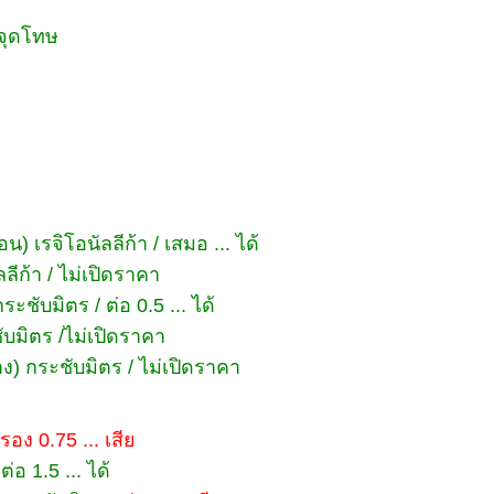
จุดโทษ
) เรจิโอนัลลีก้า / เสมอ ... ได้
ลีก้า / ไม่เปิดราคา
ระชับมิตร / ต่อ 0.5 ... ได้
ับมิตร /ไม่เปิดราคา
ง) กระชับมิตร / ไม่เปิดราคา
รอง 0.75 ... เสีย
่อ 1.5 ... ได้