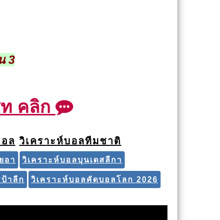
น 3
ชท คลิก
บอล
วิเคราะห์บอลทีมชาติ
ียอา
วิเคราะห์บอลบุนเดสลีกา
ป้าลีก
วิเคราะห์บอลคัดบอลโลก 2026