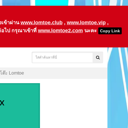
ังเข้าผ่าน
www.lomtoe.club
,
www.lomtoe.vip
,
ต่อไป กรุณาเข้าที่
www.lomtoe2.com
นะคะ
Copy Link
มโต๊ะ Lomtoe