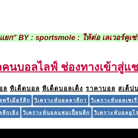
ตกแยก"
BY : sportsmole : ให้ต่อ เลเวอร์คูเซ่
นบอลไลฟ์ ช่องทางเข้าสู่แ
บอล
ทีเด็ดบอล
ทีเด็ดบอลเต็ง
ราคาบอล
สเต็ป
พรีเมียร์ลีก
วิเคราะห์บอลลาลีกา
วิเคราะห์บอลเซเร
ลีกเอิง
วิเคราะห์บอลแชมเปี้ยนลีก
วิเคราะห์บอลยูโร