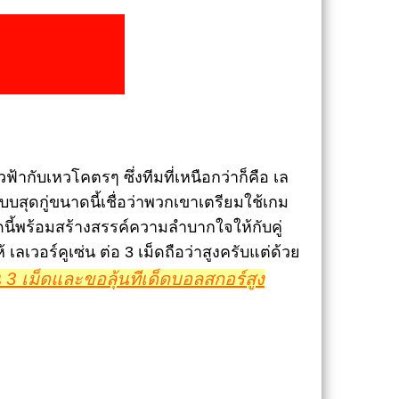
้ากับเหวโคตรๆ ซึ่งทีมที่เหนือกว่าก็คือ เล
บสุดกู่ขนาดนี้เชื่อว่าพวกเขาเตรียมใช้เกม
ดนี้พร้อมสร้างสรรค์ความลำบากใจให้กับคู่
ลเวอร์คูเซ่น ต่อ 3 เม็ดถือว่าสูงครับแต่ด้วย
ซ่น 3 เม็ดและขอลุ้นทีเด็ดบอลสกอร์สูง