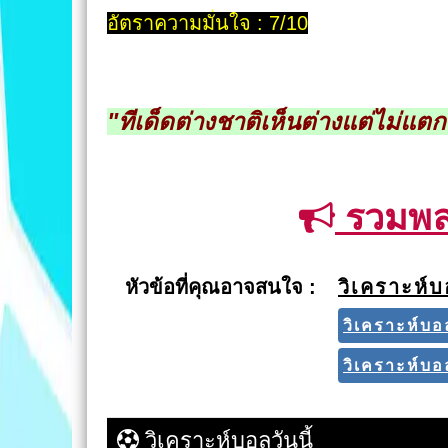
อัตราความมั่นใจ : 7/10
"ทีเด็ดต่างชาติเห็นต่างแต่ไม่แ
รวมพลค
หัวข้อที่คุณอาจสนใจ :
วิเคราะห์
วิเคราะห์บอล
วิเคราะห์บอล
วิเคราะห์บอลวันนี้