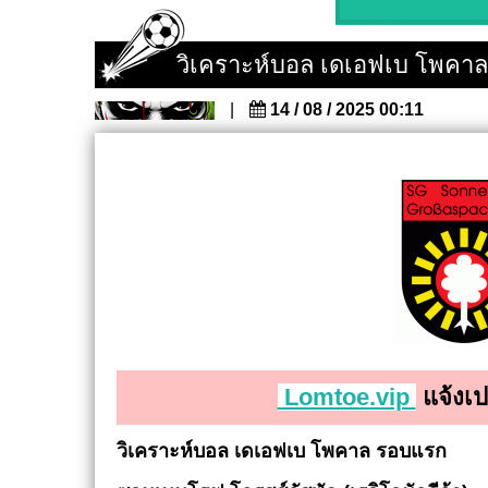
ทีเด็ด 1 ตัว ชัวร์ ตัวตึง!!
"จับกระแสบอลแรง" บอลทำตังค์ในชั่วโมงนี้...อยา
วิเคราะห์บอล เดเอฟเบ โพคาล 
ทีเด็ดอันเดอร์...เจอ จับ แจก!! (คัดเน้น
ทีเด็ดโอเวอร์...เจอ จับ แจก!! (คัดเน้นๆ
|
14 / 08 / 2025 00:11
วิเคราะห์บอล ฟินแลนด์ : เอสเจเค ไซนาโยน -v
วิเคราะห์บอล ไอร์แลนด์ ดิวิชั่น 1 : คอร์ก ซิตี้ -vs- 
วิเคราะห์บอล พรีเมียร์ดัตช์ : คัมบูร์ -vs- เอ็ก
วิเคราะห์บอล โปรตุเกส : เอสโตริล -vs- ฟา
วิเคราะห์บอล นอร์เวย์ : ซานเดฟยอร์ด -vs- เค
Lomtoe.vip
แจ้งเป
วิเคราะห์บอล เดเอฟเบ โพคาล รอบแรก