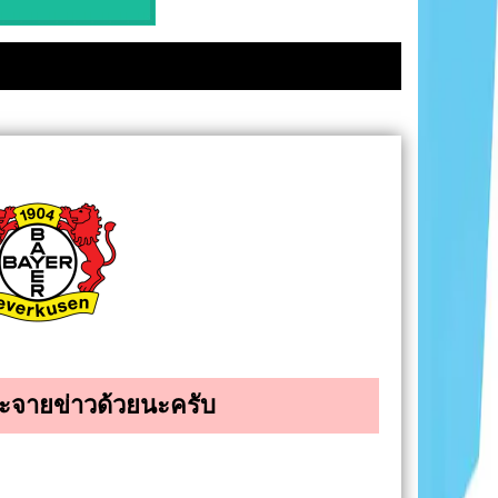
ระจายข่าวด้วยนะครับ