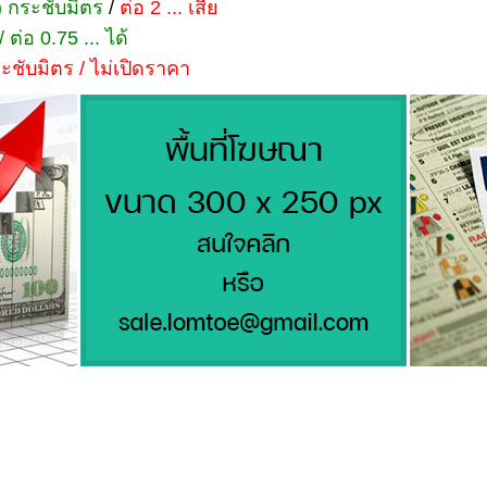
) กระชับมิตร
/
ต่อ 2 ... เสีย
ต่อ 0.75 ... ได้
ระชับมิตร / ไม่เปิดราคา