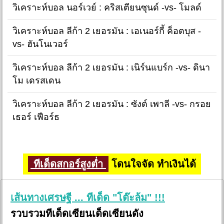
วิเคราะห์บอล นอร์เวย์ : คริสเตียนซุนด์ -vs- โมลด์
วิเคราะห์บอล ลีก้า 2 เยอรมัน : เอเนอร์กี้ ค็อตบุส -
vs- ฮันโนเวอร์
วิเคราะห์บอล ลีก้า 2 เยอรมัน : เนิร์นแบร์ก -vs- ดินา
โม เดรสเดน
วิเคราะห์บอล ลีก้า 2 เยอรมัน : ซังต์ เพาลี -vs- กรอย
เธอร์ เฟือร์ธ
ทีเด็ดสกอร์สูงต่ำ
โดนใจจัด ทำเงินได้
เส้นทางเศรษฐี ... ทีเด็ด "โต๊ะล้ม" !!!
รวบรวมทีเด็ดเซียนเด็ดเซียนดัง