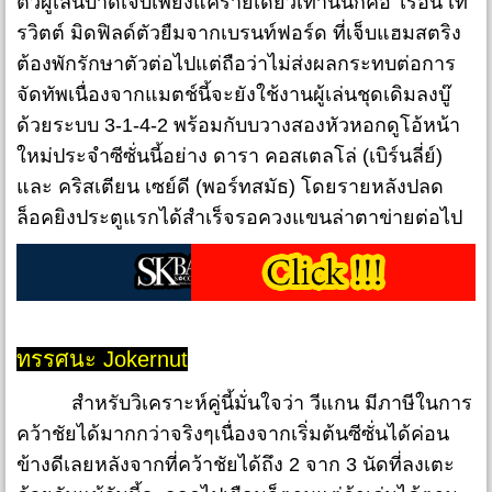
ตัวผู้เล่นบาดเจ็บเพียงแค่รายเดียวเท่านั้นก็คือ ไรอัน เท
รวิตต์ มิดฟิลด์ตัวยืมจากเบรนท์ฟอร์ด ที่เจ็บแฮมสตริง
ต้องพักรักษาตัวต่อไปแต่ถือว่าไม่ส่งผลกระทบต่อการ
จัดทัพเนื่องจากแมตช์นี้จะยังใช้งานผู้เล่นชุดเดิมลงบู๊
ด้วยระบบ 3-1-4-2 พร้อมกับบวางสองหัวหอกดูโอ้หน้า
ใหม่ประจำซีซั่นนี้อย่าง ดารา คอสเตลโล่ (เบิร์นลี่ย์)
และ คริสเตียน เซย์ดี (พอร์ทสมัธ) โดยรายหลังปลด
ล็อคยิงประตูแรกได้สำเร็จรอควงแขนล่าตาข่ายต่อไป
ทรรศนะ Jokernut
สำหรับวิเคราะห์คู่นี้มั่นใจว่า วีแกน มีภาษีในการ
คว้าชัยได้มากกว่าจริงๆเนื่องจากเริ่มต้นซีซั่นได้ค่อน
ข้างดีเลยหลังจากที่คว้าชัยได้ถึง 2 จาก 3 นัดที่ลงเตะ