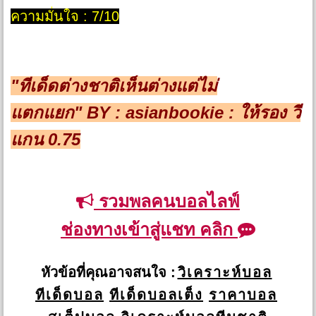
ความมั่นใจ : 7/10
"ทีเด็ดต่างชาติเห็นต่างแต่ไม่
แตกแยก"
BY : asianbookie : ให้รอง
วี
แกน
0.75
รวมพลคนบอลไลฟ์
ช่องทางเข้าสู่แชท คลิก
หัวข้อที่คุณอาจสนใจ :
วิเคราะห์บอล
ทีเด็ดบอล
ทีเด็ดบอลเต็ง
ราคาบอล