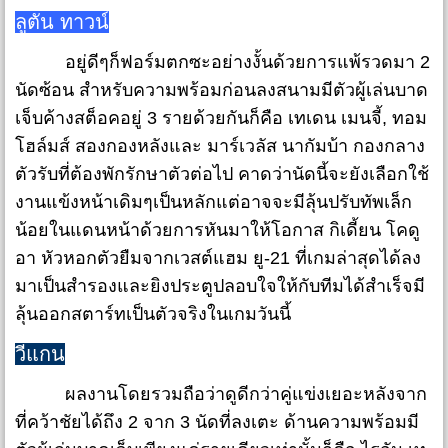
ลูตัน ทาวน์
อยู่ดีๆก็ฟอร์มตกซะอย่างงั้นด้วยการแพ้รวดมา 2
นัดซ้อน สำหรับความพร้อมก่อนลงสนามมีตัวผู้เล่นบาด
เจ็บค้างสต็อคอยู่ 3 รายด้วยกันก็คือ เทเดน เมนจี้, ทอม
โฮล์มส์ สองกองหลังและ มาร์เวลัส นากัมบ้า กองกลาง
ตัวรับที่ต้องพักรักษาตัวต่อไป คาดว่านัดนี้จะยังเลือกใช้
งานแข้งหน้าเดิมๆเป็นหลักแต่อาจจะมีลุ้นปรับทัพเล็ก
น้อยในแดนหน้าด้วยการหันมาให้โอกาส กิเดี้ยน โคดู
อา หัวหอกตัวยืมจากเวสต์แฮม ยู-21 ที่เกมล่าสุดได้ลง
มาเป็นสำรองและยิงประตูปลอบใจให้กับทีมได้สำเร็จมี
ลุ้นออกสตาร์ทเป็นตัวจริงในเกมวันนี้
วีแกน
ผลงานโดยรวมถือว่าดูดีกว่าคู่แข่งเยอะหลังจาก
ที่คว้าชัยได้ถึง 2 จาก 3 นัดที่ลงเตะ ด้านความพร้อมมี