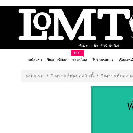
ทีเด็ด 1 ตัว ชัวร์ ตัวตึง!!
วิเคราะห์บอล ยูโรป้า ลีก : ลินคอล์น เร้ด อิมป์ส -vs- 
วิเคราะห์บอล คอนเฟอเรนซ์ ลีก : วาลูร์ -vs- นอร
HOT
วิเคราะห์บอล คอนเฟอเรนซ์ ลีก : โกเตบอร์ก -
หน้าแรก
วิเคราะห์บอล
ราคาไหล
โปรแกรมบอล
เรื่องเด่น
วิเคราะห์บอล คอนเฟอเรนซ์ ลีก : ราคอฟ เชสโตโชว่า 
วิเคราะห์บอล คอนเฟอเรนซ์ ลีก : โนอาห์ -v
หน้าแรก
วิเคราะห์ฟุตบอลวันนี้
วิเคราะห์บอล คอ
วิเคราะห์บอล คอนเฟอเรนซ์ ลีก : เอชเจเค เฮลซิงกิ -v
วิเคราะห์บอล คอนเฟอเรนซ์ ลีก : ริก้า เอฟซี -v
วิเคราะห์บอล ยูโรป้า ลีก : คูพีเอส -vs- ยูนิเวอร์ซิต
วิเคราะห์บอล คอนเฟอเรนซ์ ลีก : ยาโบลเนช -
วิเคราะห์บอล คอนเฟอเรนซ์ ลีก : อาแจ็กซ์ -vs
วิเคราะห์บอล ยูโรป้า ลีก : ฮราเดค คราโลเว -vs
วิเคราะห์บอล คอนเฟอเรนซ์ ลีก : ซีเอฟอาร์ คลูจ์ 
วิเคราะห์บอล คอนเฟอเรนซ์ ลีก : เดเบรเซ่น -vs-
วิเคราะห์บอล คอนเฟอเรนซ์ ลีก : ไพเด้ -vs- รา