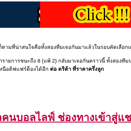
็ตามที่น่าสนใจคือทั้งสองทีมเจอกันมาแล้วในรอบคัดเลือกแชม
วมทุกรายการชนะถึง 8 (แพ้ 2) กลับมาเจอกันคราวนี้ ทั้งสองทีมน
เหนือดิฟแฟร์ด็องได้อีก
ต่อ ดริต้า ที่ราคาครึ่งลูก
นบอลไลฟ์ ช่องทางเข้าสู่แ