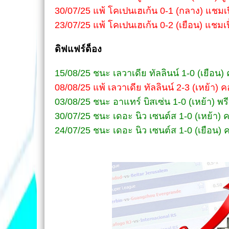
30/07/25 แพ้ โคเปนเฮเก้น 0-1 (กลาง) แชมเปี้
23/07/25 แพ้ โคเปนเฮเก้น 0-2 (เยือน) แชมเปี้
ดิฟแฟร์ด็อง
15/08/25 ชนะ เลวาเดีย ทัลลินน์ 1-0 (เยือน) 
08/08/25 แพ้ เลวาเดีย ทัลลินน์ 2-3 (เหย้า) คอ
03/08/25 ชนะ อาแทร์ บิสเซ่น 1-0 (เหย้า) พรีเม
30/07/25 ชนะ เดอะ นิว เซนต์ส 1-0 (เหย้า) คอ
24/07/25 ชนะ เดอะ นิว เซนต์ส 1-0 (เยือน) คอ