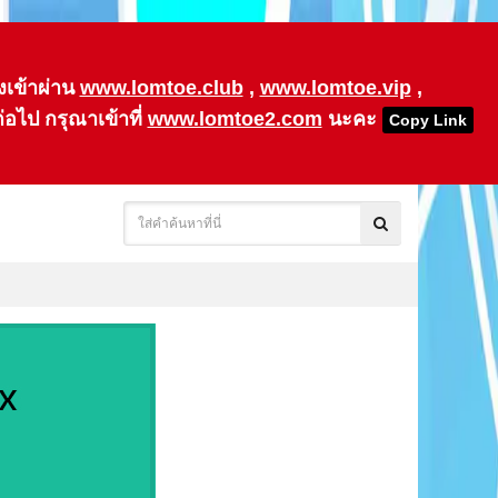
ังเข้าผ่าน
www.lomtoe.club
,
www.lomtoe.vip
,
ต่อไป กรุณาเข้าที่
www.lomtoe2.com
นะคะ
Copy Link