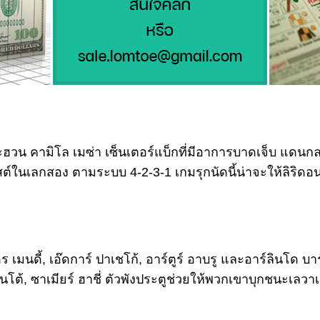
ละฮวน คามิโล เมซ่า เซ็นเตอร์แบ็กที่มีอาการบาดเจ็บ แดน
สต์ในเลกสอง ตามระบบ 4-2-3-1 เกมรุกนัดนี้น่าจะให้ลิริดอ
 เมนดี้, เอ๊ดการ์ ปาเชโก้, อาร์ตูร์ อาบรู และอาร์ลินโด บา
้, ซาเมียร์ ฮาชี่ ตัวพังประตูช่วยให้พวกเขาบุกชนะเลวาเด