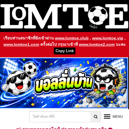
เรียนท่านสมาชิกที่ยังเข้าผ่าน
www.lomtoe.club
,
www.lomtoe.vip
,
www.lomtoe1.com
ครั้งต่อไป กรุณาเข้าที่
www.lomtoe2.com
นะคะ
Copy Link
MENU