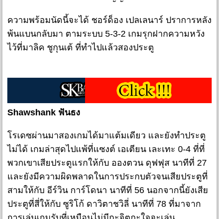
ความพร้อมนัดนี้จะได้ ชอร์ด็อง เปลเลนาร์ ปราการหลัง
พ้นแบนกลับมา ตามระบบ 5-3-2 เกมรุกฝากความหวัง
ไว้ที่มาลิค ชูกุนเต้ ที่ทำไปแล้วสองประตู
Shawshank ฟันธง
โรเดซผ่านมาสองเกมได้มาแต้มเดียว และยังทำประตู
ไม่ได้ เกมล่าสุดไปแพ้ที่แซงต์ เอเตียน เละเทะ 0-4 ที่ที่
พวกเขาเสียประตูแรกให้กับ อองตวน ดุฟฟุส นาทีที่ 27
และยังมีความผิดพลาดในการประกบตัวจนเสียประตูที่
สามให้กับ อีร์วิน การ์โดนา นาทีที่ 56 นอกจากนี้ยังเสีย
ประตูที่สี่ให้กับ ซูริโก้ ดาวิตาชวิลี่ นาทีที่ 78 ที่มาจาก
การเล่นเกมรับที่เหมือนไม่มีกะจิตกะใจจะเล่น