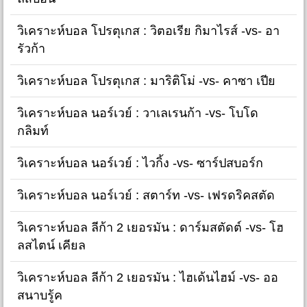
วิเคราะห์บอล โปรตุเกส : วิตอเรีย กิมาไรส์ -vs- อา
รัวก้า
วิเคราะห์บอล โปรตุเกส : มาริติโม่ -vs- คาซา เปีย
วิเคราะห์บอล นอร์เวย์ : วาเลเรนก้า -vs- โบโด
กลิมท์
วิเคราะห์บอล นอร์เวย์ : ไวกิ้ง -vs- ซาร์ปสบอร์ก
วิเคราะห์บอล นอร์เวย์ : สตาร์ท -vs- เฟรดริคสตัด
วิเคราะห์บอล ลีก้า 2 เยอรมัน : ดาร์มสตัดต์ -vs- โฮ
ลสไตน์ เคียล
วิเคราะห์บอล ลีก้า 2 เยอรมัน : ไฮเด้นไฮม์ -vs- ออ
สนาบรู้ค