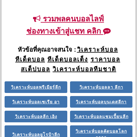
รวมพลคนบอลไลฟ์
ช่องทางเข้าสู่แชท คลิก
หัวข้อที่คุณอาจสนใจ :
วิเคราะห์บอล
ทีเด็ดบอล
ทีเด็ดบอลเต็ง
ราคาบอล
สเต็ปบอล
วิเคราะห์บอลทีมชาติ
วิเคราะห์บอลพรีเมียร์ลีก
วิเคราะห์บอลลา ลีกา
วิเคราะห์บอลเซเรีย อา
วิเคราะห์บอลบุนเดสลีกา
วิเคราะห์บอลลีก เอิง
วิเคราะห์บอลแชมเปี้ยนลีก
วิเคราะห์บอลคัดบอลโลก
วิเคราะห์บอลยูโรป้าลีก