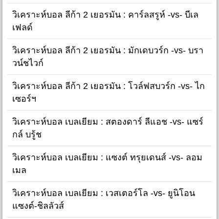
วิเคราะห์บอล ลีก้า 2 เยอรมัน : คาร์ลสรูห์ -vs- บีเล
เฟลด์
วิเคราะห์บอล ลีก้า 2 เยอรมัน : มักเดบวร์ก -vs- บรา
วน์ชไวก์
วิเคราะห์บอล ลีก้า 2 เยอรมัน : โวล์ฟสบวร์ก -vs- ไก
เซอร์ฯ
วิเคราะห์บอล เบลเยียม : สตองดาร์ ลีแอช -vs- แซร์
กล์ บรู้ช
วิเคราะห์บอล เบลเยียม : แซงต์ ทรุยเดนส์ -vs- ลอม
เมล
วิเคราะห์บอล เบลเยียม : เวสเตอร์โล -vs- ยูนิโอน
แซงต์-ชิลลัวส์