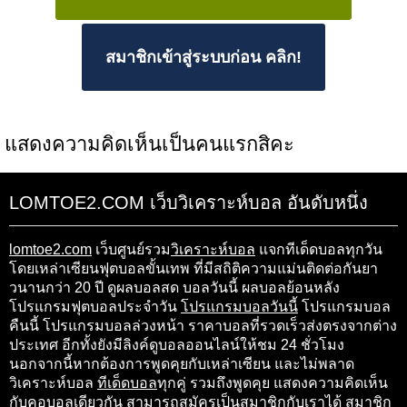
สมาชิกเข้าสู่ระบบก่อน คลิก!
แสดงความคิดเห็นเป็นคนแรกสิคะ
LOMTOE2.COM เว็บวิเคราะห์บอล อันดับหนึ่ง
lomtoe2.com
เว็บศูนย์รวม
วิเคราะห์บอล
แจกทีเด็ดบอลทุกวัน
โดยเหล่าเซียนฟุตบอลขั้นเทพ ที่มีสถิติความแม่นติดต่อกันยา
วนานกว่า 20 ปี ดูผลบอลสด บอลวันนี้ ผลบอลย้อนหลัง
โปรแกรมฟุตบอลประจำวัน
โปรแกรมบอลวันนี้
โปรแกรมบอล
คืนนี้ โปรแกรมบอลล่วงหน้า ราคาบอลที่รวดเร็วส่งตรงจากต่าง
ประเทศ อีกทั้งยังมีลิงค์ดูบอลออนไลน์ให้ชม 24 ชั่วโมง
นอกจากนี้หากต้องการพูดคุยกับเหล่าเซียน และไม่พลาด
วิเคราะห์บอล
ทีเด็ดบอล
ทุกคู่ รวมถึงพูดคุย แสดงความคิดเห็น
กับคอบอลเดียวกัน สามารถสมัครเป็นสมาชิกกับเราได้ สมาชิก