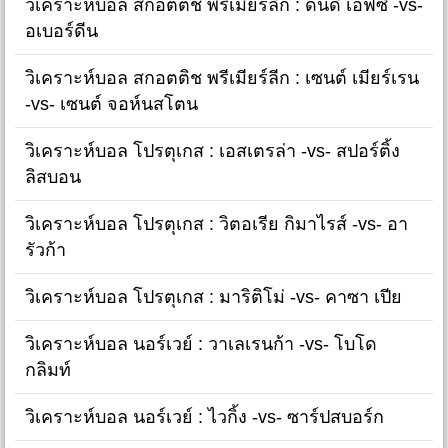
วิเคราะห์บอล สกอตติช พรีเมียร์ลีก : ดันดี เอฟซี -vs-
อเบอร์ดีน
วิเคราะห์บอล สกอตติช พรีเมียร์ลีก : เซนต์ เมียร์เรน
-vs- เซนต์ จอห์นสโตน
วิเคราะห์บอล โปรตุเกส : เอสเตรล่า -vs- สปอร์ติ้ง
ลิสบอน
วิเคราะห์บอล โปรตุเกส : วิตอเรีย กิมาไรส์ -vs- อา
รัวก้า
วิเคราะห์บอล โปรตุเกส : มาริติโม่ -vs- คาซา เปีย
วิเคราะห์บอล นอร์เวย์ : วาเลเรนก้า -vs- โบโด
กลิมท์
วิเคราะห์บอล นอร์เวย์ : ไวกิ้ง -vs- ซาร์ปสบอร์ก