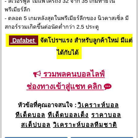
- ลิเวอร์พูล ไม่แพ้ใครถึง 32 จาก 35 เกมท้ายใน
พรีเมียร์ลีก
- ตลอด 5 เกมหลังสุดในพรีเมียร์ลีกของ นิวคาสเซิ่ล มี
สกอร์รวมเกิดขึ้นต่อนัดต่ำกว่า 2.5 ประตู
Dafabet
จัดโปรฯแรง สำหรับลูกค้าใหม่ มีแต่
ได้กับได้
รวมพลคนบอลไลฟ์
ช่องทางเข้าสู่แชท คลิก
หัวข้อที่คุณอาจสนใจ :
วิเคราะห์บอล
ทีเด็ดบอล
ทีเด็ดบอลเต็ง
ราคาบอล
สเต็ปบอล
วิเคราะห์บอลทีมชาติ