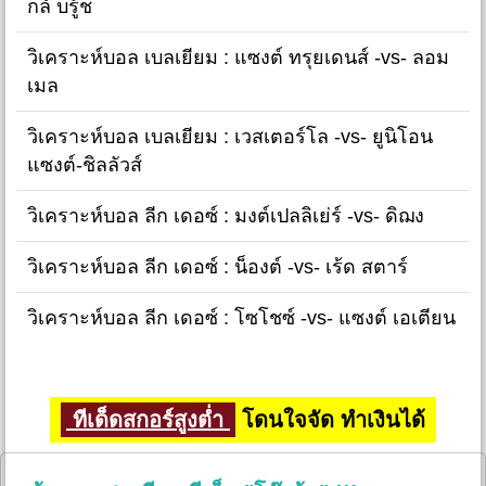
กล์ บรู้ช
วิเคราะห์บอล เบลเยียม : แซงต์ ทรุยเดนส์ -vs- ลอม
เมล
วิเคราะห์บอล เบลเยียม : เวสเตอร์โล -vs- ยูนิโอน
แซงต์-ชิลลัวส์
วิเคราะห์บอล ลีก เดอซ์ : มงต์เปลลิเย่ร์ -vs- ดิฌง
วิเคราะห์บอล ลีก เดอซ์ : น็องต์ -vs- เร้ด สตาร์
วิเคราะห์บอล ลีก เดอซ์ : โซโชซ์ -vs- แซงต์ เอเตียน
ทีเด็ดสกอร์สูงต่ำ
โดนใจจัด ทำเงินได้