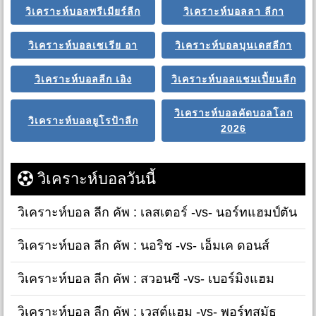
วิเคราะห์บอลพรีเมียร์ลีก
วิเคราะห์บอลลา ลีกา
วิเคราะห์บอลเซเรีย อา
วิเคราะห์บอลบุนเดสลีกา
วิเคราะห์บอลลีก เอิง
วิเคราะห์บอลแชมเปี้ยนลีก
วิเคราะห์บอลคัดบอลโลก
วิเคราะห์บอลยูโรป้าลีก
2026
วิเคราะห์บอลวันนี้
วิเคราะห์บอล ลีก คัพ : เลสเตอร์ -vs- นอร์ทแฮมป์ตัน
วิเคราะห์บอล ลีก คัพ : นอริช -vs- เอ็มเค ดอนส์
วิเคราะห์บอล ลีก คัพ : สวอนซี -vs- เบอร์มิงแฮม
วิเคราะห์บอล ลีก คัพ : เวสต์แฮม -vs- พอร์ทสมัธ