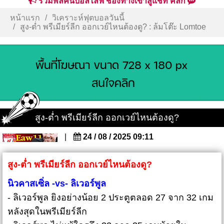
รวมพลคนบอลไลฟ์ ช่องทางเข้าสู่แชท คลิก
หน้าแรก
วิเคราะห์ฟุตบอลวันนี้
สูง-ต่ำ พรีเมียร์ลีก ออกเวย์ไหนต้องดู? : ล้มโต๊ะ Lomtoe
สูง-ต่ำ พรีเมียร์ลีก ออกเวย์ไหนต้องดู?
|
24 / 08 / 2025 09:11
สูง-ต่ำ พรีเมียร์ลีก ออกเวย์ไหนต้องดู?
นิวคาสเซิ่ล -vs- ลิเวอร์พูล
- ลิเวอร์พูล ยิงอย่างน้อย 2 ประตูตลอด 27 จาก 32 เกม
หลังสุดในพรีเมียร์ลีก