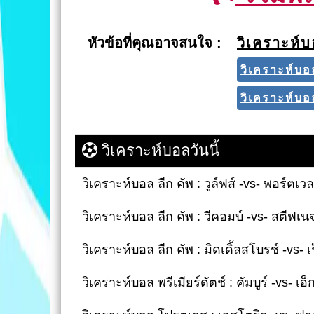
หัวข้อที่คุณอาจสนใจ :
วิเคราะห์
วิเคราะห์บอล
วิเคราะห์บอล
วิเคราะห์บอลวันนี้
วิเคราะห์บอล ลีก คัพ : วูล์ฟส์ -vs- พอร์ตเวล
วิเคราะห์บอล ลีก คัพ : วีคอมบ์ -vs- สตีฟเน
วิเคราะห์บอล ลีก คัพ : มิดเดิ้ลสโบรช์ -vs- 
วิเคราะห์บอล พรีเมียร์ดัตช์ : คัมบูร์ -vs- เอ