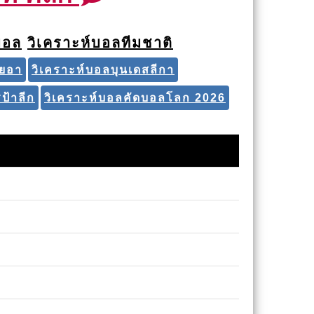
บอล
วิเคราะห์บอลทีมชาติ
ียอา
วิเคราะห์บอลบุนเดสลีกา
ป้าลีก
วิเคราะห์บอลคัดบอลโลก 2026