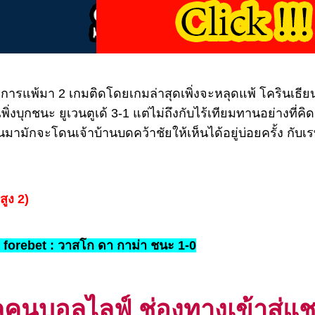
ากการแพ้มา 2 เกมติดโดยเกมล่าสุดเพิ่งจะหลุดแพ้ โครินเธีย
บุกชนะ ยูเวนตูเด้ 3-1 แต่ไม่ถึงกับไร้เทียมทานอย่างที่คิ
นมามักจะโดนเจ้าบ้านบดคว้าชัยให้เห็นได้อยู่บ่อยครั้ง กับเ
สูง 2)
: forebet : วาสโก ดา กาม่า ชนะ 1-0
นบอลไลฟ์ ช่องทางเข้าสู่แ