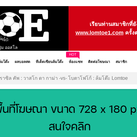
เรียนท่านสมาชิกที่ย
www.lomtoe1.com
ครั้ง
ฟุม ออสโล
์ไทรย์ค
-vs- ฟินน์ ฮาร์ปส์
HOT
 แพทริคส์
ล้มโต๊ะ
ผลบอลสด
ทีเด็ดเซียนล้มโต๊ะ
ห้องแชท
ติดต่อโฆษณา
สมาชิก
 บูคาเรสต์
-vs- ซุนด์สวาลล์
ราซิล คัพ : วาสโก ดา กาม่า -vs- โบตาโฟโก้ : ล้มโต๊ะ Lomtoe
ก้ โรเวอร์ส
ดร็อกเฮด้า
- เว็กซ์ฟอร์ด
 วีบอร์ก
s- ลองฟอร์ด ทาวน์
ร็กซ์แฮม
ฟเนจ
ตเวล
ฮร์ธ่าฯ