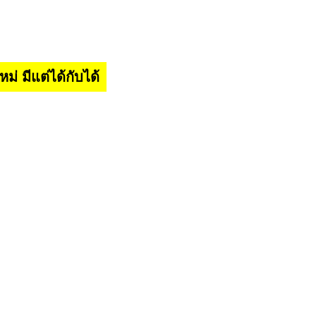
่ มีแต่ได้กับได้