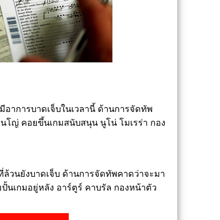
่มีอาการบาดเจ็บในเวลานี้ ด้านการจัดทัพ
โญ่ คอยขึ้นเกมสนับสนุน นูโน่ โมเรร่า กอง
 ที่ล้วนยังบาดเจ็บ ด้านการจัดทัพคาดว่าจะมา
นเกมอยู่หลัง อาร์ตูร์ คาบรัล กองหน้าตัว