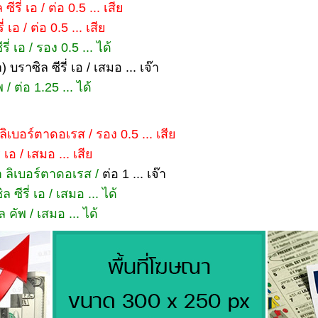
รี่ เอ / ต่อ 0.5 ... เสีย
 เอ / ต่อ 0.5 ... เสีย
 เอ / รอง 0.5 ... ได้
บราซิล ซีรี่ เอ / เสมอ ... เจ๊า
/ ต่อ 1.25 ... ได้
ลิเบอร์ตาดอเรส / รอง 0.5 ... เสีย
 เอ / เสมอ ... เสีย
า ลิเบอร์ตาดอเรส /
ต่อ 1 ... เจ๊า
ีรี่ เอ / เสมอ ... ได้
คัพ / เสมอ ... ได้