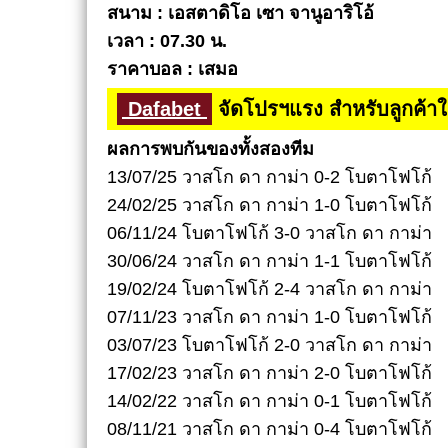
สนาม : เอสตาดิโอ เซา จานูอาริโอ้
เวลา : 07.30 น.
ราคาบอล : เสมอ
Dafabet
จัดโปรฯแรง สำหรับลูกค้าใหม
ผลการพบกันของทั้งสองทีม
13/07/25 วาสโก ดา กาม่า 0-2 โบตาโฟโก้
24/02/25 วาสโก ดา กาม่า 1-0 โบตาโฟโก้
06/11/24 โบตาโฟโก้ 3-0 วาสโก ดา กาม่า
30/06/24 วาสโก ดา กาม่า 1-1 โบตาโฟโก้
19/02/24 โบตาโฟโก้ 2-4 วาสโก ดา กาม่า
07/11/23 วาสโก ดา กาม่า 1-0 โบตาโฟโก้
03/07/23 โบตาโฟโก้ 2-0 วาสโก ดา กาม่า
17/02/23 วาสโก ดา กาม่า 2-0 โบตาโฟโก้
14/02/22 วาสโก ดา กาม่า 0-1 โบตาโฟโก้
08/11/21 วาสโก ดา กาม่า 0-4 โบตาโฟโก้