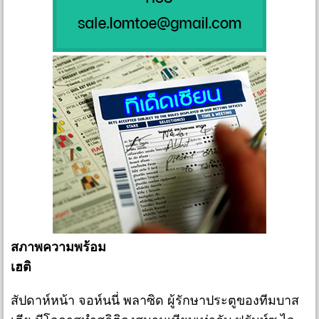
สภาพความพร้อม
เฮติ
สัปดาห์หน้า จอห์นนี่ พลาซิด ผู้รักษาประตูของทีมบาส