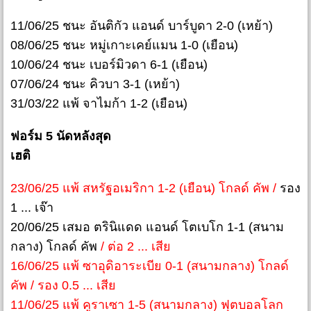
11/06/25 ชนะ อันติกัว แอนด์ บาร์บูดา 2-0 (เหย้า)
08/06/25 ชนะ หมู่เกาะเคย์แมน 1-0 (เยือน)
10/06/24 ชนะ เบอร์มิวดา 6-1 (เยือน)
07/06/24 ชนะ คิวบา 3-1 (เหย้า)
31/03/22 แพ้ จาไมก้า 1-2 (เยือน)
ฟอร์ม 5 นัดหลังสุด
เฮติ
23/06/25 แพ้ สหรัฐอเมริกา 1-2 (เยือน) โกลด์ คัพ /
รอง
1 ... เจ๊า
20/06/25 เสมอ ตรินิแดด แอนด์ โตเบโก 1-1 (สนาม
กลาง) โกลด์ คัพ
/ ต่อ 2 ... เสีย
16/06/25 แพ้ ซาอุดิอาระเบีย 0-1 (สนามกลาง) โกลด์
คัพ / รอง 0.5 ... เสีย
11/06/25 แพ้ คูราเซา 1-5 (สนามกลาง) ฟุตบอลโลก