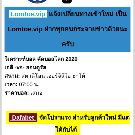
Lomtoe.vip
แจ้งเปลี่ยนทางเข้าใหม่ เป็น
Lomtoe.vip ฝากทุกคนกระจายข่าวด้วยนะ
ครับ
วิเคราะห์บอล คัดบอลโลก 2026
เฮติ -vs- ฮอนดูรัส
สนาม:
สตาดิโอน เออร์จิลิโอ ฮาโต้
เวลา:
07:00 น.
ราคาบอล:
เสมอ
Dafabet
จัดโปรฯแรง สำหรับลูกค้าใหม่ มีแต่
ได้กับได้