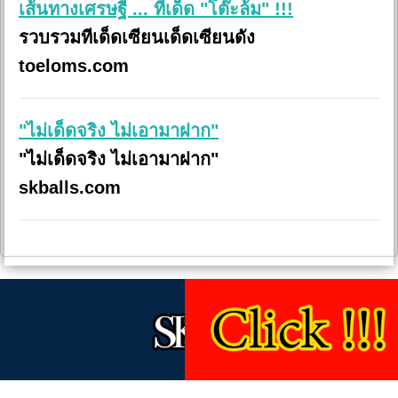
เส้นทางเศรษฐี ... ทีเด็ด "โต๊ะล้ม" !!!
รวบรวมทีเด็ดเซียนเด็ดเซียนดัง
toeloms.com
"ไม่เด็ดจริง ไม่เอามาฝาก"
"ไม่เด็ดจริง ไม่เอามาฝาก"
skballs.com