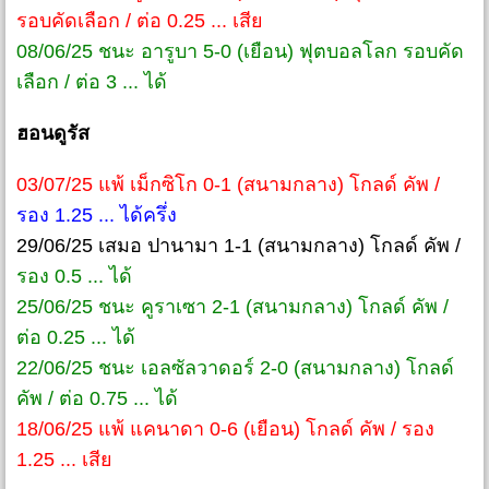
รอบคัดเลือก / ต่อ 0.25 ... เสีย
08/06/25 ชนะ อารูบา 5-0 (เยือน) ฟุตบอลโลก รอบคัด
เลือก / ต่อ 3 ... ได้
ฮอนดูรัส
03/07/25 แพ้ เม็กซิโก 0-1 (สนามกลาง) โกลด์ คัพ /
รอง 1.25 ... ได้ครึ่ง
29/06/25 เสมอ ปานามา 1-1 (สนามกลาง) โกลด์ คัพ /
รอง 0.5 ... ได้
25/06/25 ชนะ คูราเซา 2-1 (สนามกลาง) โกลด์ คัพ /
ต่อ 0.25 ... ได้
22/06/25 ชนะ เอลซัลวาดอร์ 2-0 (สนามกลาง) โกลด์
คัพ / ต่อ 0.75 ... ได้
18/06/25 แพ้ แคนาดา 0-6 (เยือน) โกลด์ คัพ / รอง
1.25 ... เสีย