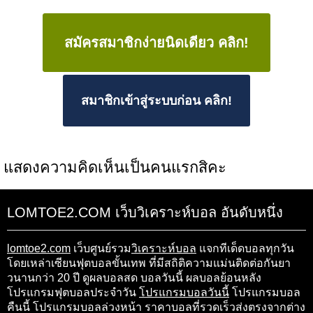
สมัครสมาชิกง่ายนิดเดียว คลิก!
สมาชิกเข้าสู่ระบบก่อน คลิก!
แสดงความคิดเห็นเป็นคนแรกสิคะ
LOMTOE2.COM เว็บวิเคราะห์บอล อันดับหนึ่ง
lomtoe2.com
เว็บศูนย์รวม
วิเคราะห์บอล
แจกทีเด็ดบอลทุกวัน
โดยเหล่าเซียนฟุตบอลขั้นเทพ ที่มีสถิติความแม่นติดต่อกันยา
วนานกว่า 20 ปี ดูผลบอลสด บอลวันนี้ ผลบอลย้อนหลัง
โปรแกรมฟุตบอลประจำวัน
โปรแกรมบอลวันนี้
โปรแกรมบอล
คืนนี้ โปรแกรมบอลล่วงหน้า ราคาบอลที่รวดเร็วส่งตรงจากต่าง