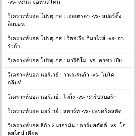
-vs- เซนต์ จอห์นสโตน
วิเคราะห์บอล โปรตุเกส : เอสเตรล่า -vs- สปอร์ติ้ง
ลิสบอน
วิเคราะห์บอล โปรตุเกส : วิตอเรีย กิมาไรส์ -vs- อา
รัวก้า
วิเคราะห์บอล โปรตุเกส : มาริติโม่ -vs- คาซา เปีย
วิเคราะห์บอล นอร์เวย์ : วาเลเรนก้า -vs- โบโด
กลิมท์
วิเคราะห์บอล นอร์เวย์ : ไวกิ้ง -vs- ซาร์ปสบอร์ก
วิเคราะห์บอล นอร์เวย์ : สตาร์ท -vs- เฟรดริคสตัด
วิเคราะห์บอล ลีก้า 2 เยอรมัน : ดาร์มสตัดต์ -vs- โฮ
ลสไตน์ เคียล