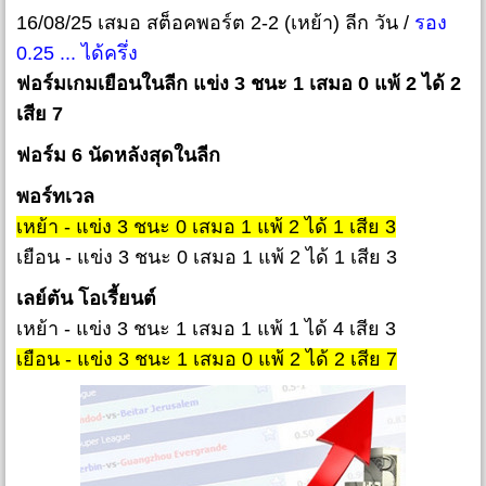
16/08/25 เสมอ สต็อคพอร์ต 2-2 (เหย้า) ลีก วัน /
รอง
0.25 ... ได้ครึ่ง
ฟอร์มเกมเยือนในลีก แข่ง 3 ชนะ 1 เสมอ 0 แพ้ 2 ได้ 2
เสีย 7
ฟอร์ม 6 นัดหลังสุดในลีก
พอร์ทเวล
เหย้า - แข่ง 3 ชนะ 0 เสมอ 1 แพ้ 2 ได้ 1 เสีย 3
เยือน - แข่ง 3 ชนะ 0 เสมอ 1 แพ้ 2 ได้ 1 เสีย 3
เลย์ตัน โอเรี้ยนต์
เหย้า - แข่ง 3 ชนะ 1 เสมอ 1 แพ้ 1 ได้ 4 เสีย 3
เยือน - แข่ง 3 ชนะ 1 เสมอ 0 แพ้ 2 ได้ 2 เสีย 7