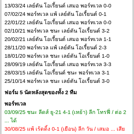
13/03/24 เลย์ตัน โอเรี้ยนต์ เสมอ พอร์ทเวล 0-0
07/02/24 พอร์ทเวล แพ้ เลย์ตัน โอเรี้ยนต์ 0-1
22/01/22 เลย์ตัน โอเรี้ยนต์ เสมอ พอร์ทเวล 0-0
02/10/21 พอร์ทเวล ชนะ เลย์ตัน โอเรี้ยนต์ 3-2
20/02/21 เลย์ตัน โอเรี้ยนต์ เสมอ พอร์ทเวล 1-1
28/11/20 พอร์ทเวล แพ้ เลย์ตัน โอเรี้ยนต์ 2-3
18/01/20 พอร์ทเวล ชนะ เลย์ตัน โอเรี้ยนต์ 1-0
28/09/19 เลย์ตัน โอเรี้ยนต์ เสมอ พอร์ทเวล 3-3
28/03/15 เลย์ตัน โอเรี้ยนต์ ชนะ พอร์ทเวล 3-1
25/10/14 พอร์ทเวล ชนะ เลย์ตัน โอเรี้ยนต์ 3-0
ฟอร์ม 5 นัดหลังสุดของทั้ง 2 ทีม
พอร์ทเวล
03/09/25 ชนะ ลีดส์ ยู-21 4-1 (เหย้า) ลีก โทรฟี่ / ต่อ 2
... ได้
30/08/25 แพ้ เร้ดดิ้ง 0-1 (เยือน) ลีก วัน / เสมอ ... เสีย