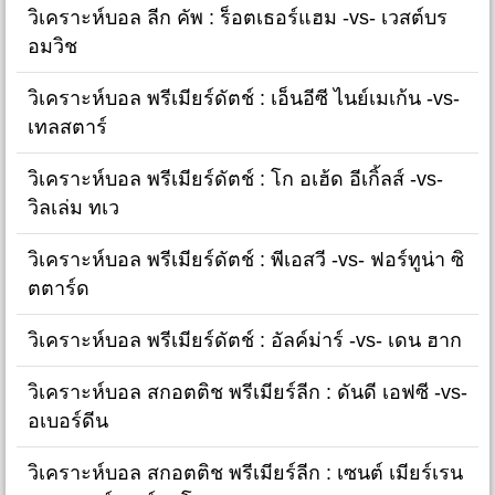
วิเคราะห์บอล ลีก คัพ : ร็อตเธอร์แฮม -vs- เวสต์บร
อมวิช
วิเคราะห์บอล พรีเมียร์ดัตช์ : เอ็นอีซี ไนย์เมเก้น -vs-
เทลสตาร์
วิเคราะห์บอล พรีเมียร์ดัตช์ : โก อเฮ้ด อีเกิ้ลส์ -vs-
วิลเล่ม ทเว
วิเคราะห์บอล พรีเมียร์ดัตช์ : พีเอสวี -vs- ฟอร์ทูน่า ซิ
ตตาร์ด
วิเคราะห์บอล พรีเมียร์ดัตช์ : อัลค์ม่าร์ -vs- เดน ฮาก
วิเคราะห์บอล สกอตติช พรีเมียร์ลีก : ดันดี เอฟซี -vs-
อเบอร์ดีน
วิเคราะห์บอล สกอตติช พรีเมียร์ลีก : เซนต์ เมียร์เรน