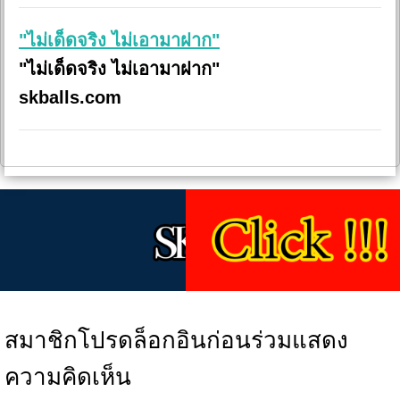
"ไม่เด็ดจริง ไม่เอามาฝาก"
"ไม่เด็ดจริง ไม่เอามาฝาก"
skballs.com
สมาชิกโปรดล็อกอินก่อนร่วมแสดง
ความคิดเห็น