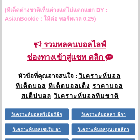
(ทีเด็ดต่างชาติเห็นต่างแต่ไม่แตกแยก BY :
AsianBookie : ให้ต่อ พอร์ทเวล 0.25)
รวมพลคนบอลไลฟ์
ช่องทางเข้าสู่แชท คลิก
หัวข้อที่คุณอาจสนใจ :
วิเคราะห์บอล
ทีเด็ดบอล
ทีเด็ดบอลเต็ง
ราคาบอล
สเต็ปบอล
วิเคราะห์บอลทีมชาติ
วิเคราะห์บอลพรีเมียร์ลีก
วิเคราะห์บอลลา ลีกา
วิเคราะห์บอลเซเรีย อา
วิเคราะห์บอลบุนเดสลีกา