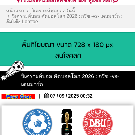
รวมพลคนบอลไลฟ์ ช่องทางเข้าสู่แชท คลิก
หน้าแรก
วิเคราะห์ฟุตบอลวันนี้
วิเคราะห์บอล คัดบอลโลก 2026 : กรีซ -vs- เดนมาร์ก :
ล้มโต๊ะ Lomtoe
วิเคราะห์บอล คัดบอลโลก 2026 : กรีซ -vs-
เดนมาร์ก
|
07 / 09 / 2025 00:32