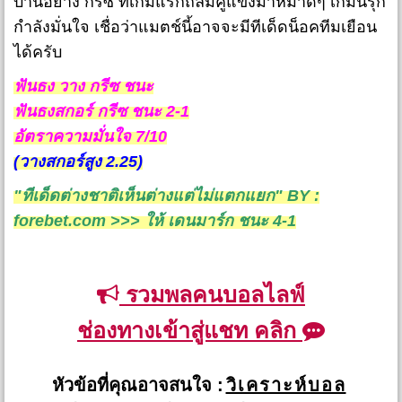
บ้านอย่าง กรีซ ที่เกมแรกถล่มคู่แข่งมาหมาดๆ เกมนรุก
กำลังมั่นใจ เชื่อว่าแมตช์นี้อาจจะมีทีเด็ดน็อคทีมเยือน
ได้ครับ
ฟันธง วาง กรีซ ชนะ
ฟันธงสกอร์ กรีซ ชนะ 2-1
อัตราความมั่นใจ 7/10
(วางสกอร์สูง 2.25)
"ทีเด็ดต่างชาติเห็นต่างแต่ไม่แตกแยก" BY :
forebet.com >>> ให้ เดนมาร์ก ชนะ 4-1
รวมพลคนบอลไลฟ์
ช่องทางเข้าสู่แชท คลิก
หัวข้อที่คุณอาจสนใจ :
วิเคราะห์บอล