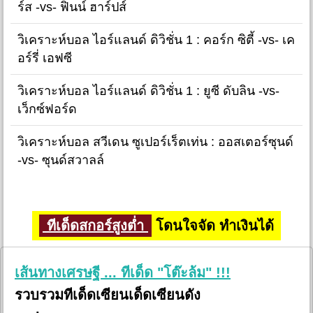
ร์ส -vs- ฟินน์ ฮาร์ปส์
วิเคราะห์บอล ไอร์แลนด์ ดิวิชั่น 1 : คอร์ก ซิตี้ -vs- เค
อร์รี่ เอฟซี
วิเคราะห์บอล ไอร์แลนด์ ดิวิชั่น 1 : ยูซี ดับลิน -vs-
เว็กซ์ฟอร์ด
วิเคราะห์บอล สวีเดน ซูเปอร์เร็ตเท่น : ออสเตอร์ซุนด์
-vs- ซุนด์สวาลล์
ทีเด็ดสกอร์สูงต่ำ
โดนใจจัด ทำเงินได้
เส้นทางเศรษฐี ... ทีเด็ด "โต๊ะล้ม" !!!
รวบรวมทีเด็ดเซียนเด็ดเซียนดัง