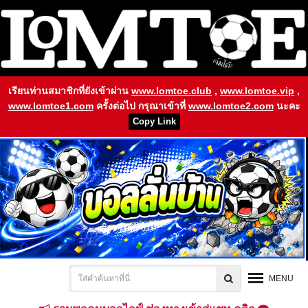
เรียนท่านสมาชิกที่ยังเข้าผ่าน
www.lomtoe.club
,
www.lomtoe.vip
,
www.lomtoe1.com
ครั้งต่อไป กรุณาเข้าที่
www.lomtoe2.com
นะคะ
Copy Link
MENU