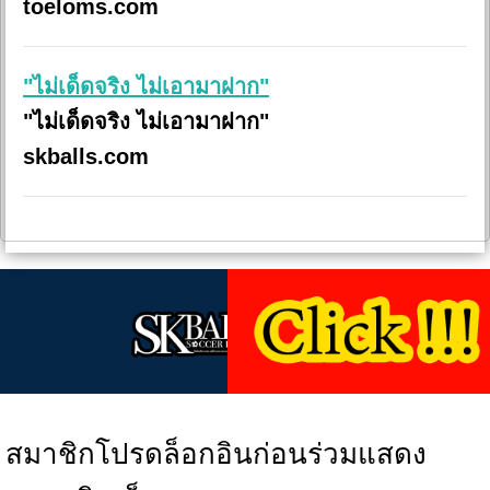
toeloms.com
"ไม่เด็ดจริง ไม่เอามาฝาก"
"ไม่เด็ดจริง ไม่เอามาฝาก"
skballs.com
สมาชิกโปรดล็อกอินก่อนร่วมแสดง