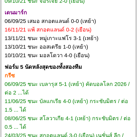
09/10/21 ชนะ จอร์เจีย 2-0 (เยือน)
เดนมาร์ก
06/09/25 เสมอ สกอตแลนด์ 0-0 (เหย้า)
16/11/21 แพ้ สกอตแลนด์ 0-2 (เยือน)
13/11/21 ชนะ หมู่เกาะแฟโร 3-1 (เหย้า)
13/10/21 ชนะ ออสเตรีย 1-0 (เหย้า)
10/10/21 ชนะ มอลโดวา 4-0 (เยือน)
ฟอร์ม 5 นัดหลังสุดของทั้งสองทีม
กรีซ
06/09/25 ชนะ เบลารุส 5-1 (เหย้า) คัดบอลโลก 2026 /
ต่อ 2 ...ได้
11/06/25 ชนะ บัลแกเรีย 4-0 (เหย้า) กระชับมิตร / ต่อ
1.5 ... ได้
08/06/25 ชนะ สโลวาเกีย 4-1 (เหย้า) กระชับมิตร / ต่อ
0.5 ... ได้
24/03/25 ชนะ สกอตแลนด์ 3-0 (เยือน) เนชั่นส์ ลีก /