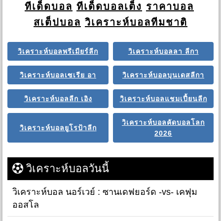
ทีเด็ดบอล
ทีเด็ดบอลเต็ง
ราคาบอล
สเต็ปบอล
วิเคราะห์บอลทีมชาติ
วิเคราะห์บอลพรีเมียร์ลีก
วิเคราะห์บอลลา ลีกา
วิเคราะห์บอลเซเรีย อา
วิเคราะห์บอลบุนเดสลีกา
วิเคราะห์บอลลีก เอิง
วิเคราะห์บอลแชมเปี้ยนลีก
วิเคราะห์บอลคัดบอลโลก
วิเคราะห์บอลยูโรป้าลีก
2026
วิเคราะห์บอลวันนี้
วิเคราะห์บอล นอร์เวย์ : ซานเดฟยอร์ด -vs- เคฟุม
ออสโล