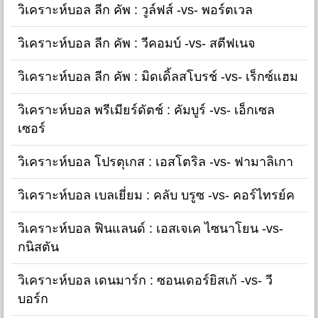
วิเคราะห์บอล ลีก คัพ : วูล์ฟส์ -vs- พอร์ตเวล
วิเคราะห์บอล ลีก คัพ : วีคอมบ์ -vs- สตีฟเนจ
วิเคราะห์บอล ลีก คัพ : มิดเดิ้ลสโบรช์ -vs- เร็กซ์แฮม
วิเคราะห์บอล พรีเมียร์ดัตช์ : คัมบูร์ -vs- เอ็กเซล
เซอร์
วิเคราะห์บอล โปรตุเกส : เอสโตริล -vs- ฟามาลิเกา
วิเคราะห์บอล เบลเยี่ยม : คลับ บรูซ -vs- คอร์ไทรย์ค
วิเคราะห์บอล ฟินแลนด์ : เอสเจเค ไซนาโยน -vs-
กนิสตัน
วิเคราะห์บอล เดนมาร์ก : ซอนเดอร์ยิสเก้ -vs- วี
บอร์ก