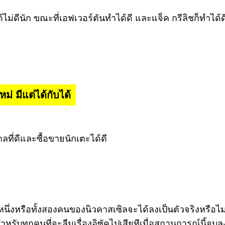
ด้ไม่ดีนัก ขณะที่เอฟเวอร์ตันทำได้ดี และแจ็ค กรีลิชก็ทำไ
่ มีแต่ได้กับได้
ที่ดีและซื้อขายนักเตะได้ดี
หนึ่งหรือทั้งสองคนของนิวคาสเซิลจะได้ลงเป็นตัวจริงหรือไ
สำหรับทุกคนที่จะลืมเรื่องอิซัคไปเสียทีเมื่อสถานการณ์นี้