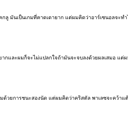
คกลู มันเป็นเกมที่คาดเดายาก แต่ผมคิดว่าอาร์เซนอลจะทำไ
ายากและผมก็จะไม่แปลกใจถ้ามันจะจบลงด้วยผลเสมอ แต่ผ
ี่ยมด้วยการชนะสองนัด แต่ผมคิดว่าคริสตัล พาเลซจะคว้าแต้