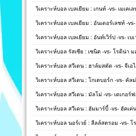
วิเคราะห์บอล เบลเยียม : เกนท์ -vs- เมเคเล
วิเคราะห์บอล เบลเยียม : อันเดอร์เลชท์ -vs-
วิเคราะห์บอล เบลเยียม : อันท์เวิร์ป -vs- เบ
วิเคราะห์บอล รัสเซีย : เซนิต -vs- โรดิน่า 
วิเคราะห์บอล สวีเดน : ฮาล์มสตัด -vs- จีเ
วิเคราะห์บอล สวีเดน : โกเตบอร์ก -vs- คัลม่
วิเคราะห์บอล สวีเดน : มัลโม่ -vs- เดเกอร์ฟ
วิเคราะห์บอล สวีเดน : ฮัมมาร์บี้ -vs- ฮัคเค่
วิเคราะห์บอล นอร์เวย์ : ลีลล์สตรอม -vs- 