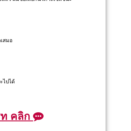
ผลเสมอ
นะไปได้
ชท คลิก