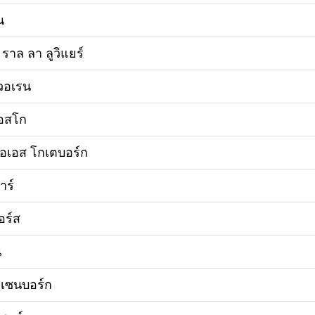
น
 ราล ลา ลูวิแยร์
เวอเรน
มอสโก
อไอเอส โกเตบอร์ก
าร์
อร์ส
น
โรเซนบอร์ก