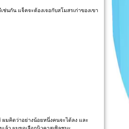
ด้ดีเช่นกัน แจ็คจะต้องเจอกับสโมสรเก่าของเขา
ม่ ผมคิดว่าอย่างน้อยหนึ่งคนจะได้ลง และ
จบลงแล้ว ผมขอเลือกนิวคาสเซิลชนะ