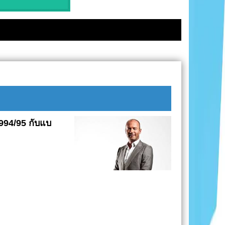
1994/95 กับแบ