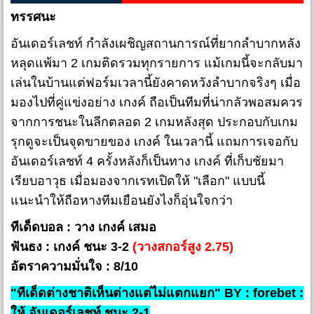
ทรรศนะ
อันเดอร์เลชท์ กำลังเผชิญสถานการณ์ที่ยากลำบากหลัง
หลุดแพ้มา 2 เกมติดรวมทุกรายการ แม้เกมนี้จะกลับมา
เล่นในบ้านแต่ฟอร์มเวลานี้ยังคาดหวังลำบากจริงๆ เมื่อ
มองไปที่คู่แข่งอย่าง เกงค์ ถือเป็นทีมที่น่ากลัวพอสมควร
จากการชนะในลีกตลอด 2 เกมหลังสุด ประกอบกับเกม
รุกดูจะเป็นจุดขายของ เกงค์ ในเวลานี้ แถมการเจอกับ
อันเดอร์เลชท์ 4 ครั้งหลังก็เป็นทาง เกงค์ ที่เก็บชัยมา
เรียบอาวุธ เมื่อมองจากเรทเปิดให้ "เลือก" แบบนี้
แนะนำให้ถือหางทีมเยือนยังไงก็อุ่นใจกว่า
ทีเด็ดบอล : วาง เกงค์ เสมอ
ฟันธง : เกงค์ ชนะ 3-2
(วางสกอร์สูง 2.75)
อัตราความมั่นใจ : 8/10
"ทีเด็ดต่างชาติเห็นต่างแต่ไม่แตกแยก" BY : forebet :
ให้ อันเดอร์เลชท์ ชนะ 2-1