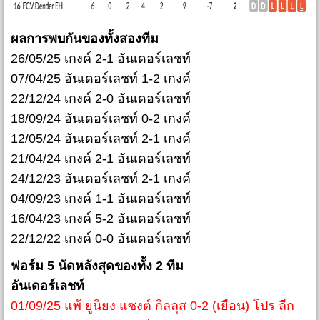
ผลการพบกันของทั้งสองทีม
26/05/25 เกงค์ 2-1 อันเดอร์เลชท์
07/04/25 อันเดอร์เลชท์ 1-2 เกงค์
22/12/24 เกงค์ 2-0 อันเดอร์เลชท์
18/09/24 อันเดอร์เลชท์ 0-2 เกงค์
12/05/24 อันเดอร์เลชท์ 2-1 เกงค์
21/04/24 เกงค์ 2-1 อันเดอร์เลชท์
24/12/23 อันเดอร์เลชท์ 2-1 เกงค์
04/09/23 เกงค์ 1-1 อันเดอร์เลชท์
16/04/23 เกงค์ 5-2 อันเดอร์เลชท์
22/12/22 เกงค์ 0-0 อันเดอร์เลชท์
ฟอร์ม 5 นัดหลังสุดของทั้ง 2 ทีม
อันเดอร์เลชท์
01/09/25 แพ้ ยูนิยง แซงต์ กิลลุส 0-2 (เยือน) โปร ลีก