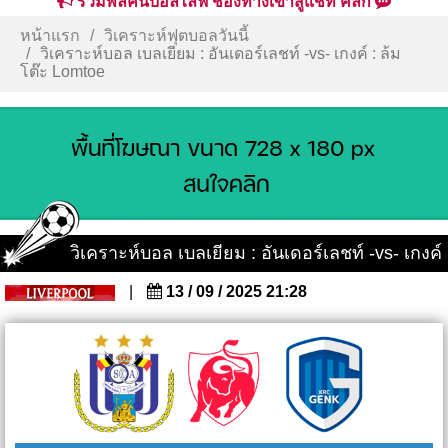
รวมพลคนบอลไลฟ์ ช่องทางเข้าสู่แชท คลิก
หน้าแรก
วิเคราะห์ฟุตบอลวันนี้
วิเคราะห์บอล เบลเยียม : อันเดอร์เลชท์ -vs- เกงค์ : ล้ม
โต๊ะ Lomtoe
วิเคราะห์บอล เบลเยียม : อันเดอร์เลชท์ -vs- เกงค์
|
13 / 09 / 2025 21:28