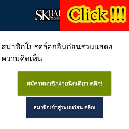
สมาชิกโปรดล็อกอินก่อนร่วมแสดง
ความคิดเห็น
สมัครสมาชิกง่ายนิดเดียว คลิก!
สมาชิกเข้าสู่ระบบก่อน คลิก!