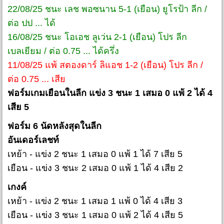
22/08/25 ชนะ เลช พอซนาน 5-1 (เยือน) ยูโรป้า ลีก /
ต่อ ปป ... ได้
16/08/25 ชนะ โอเอช ลูเว่น 2-1 (เยือน) โปร ลีก
เบลเยียม / ต่อ 0.75 ... ได้ครึ่ง
11/08/25 แพ้ สตองดาร์ ลิแอช 1-2 (เยือน) โปร ลีก /
ต่อ 0.75 ... เสีย
ฟอร์มเกมเยือนในลีก แข่ง 3 ชนะ 1 เสมอ 0 แพ้ 2 ได้ 4
เสีย 5
ฟอร์ม 6 นัดหลังสุดในลีก
อันเดอร์เลชท์
เหย้า - แข่ง 2 ชนะ 1 เสมอ 0 แพ้ 1 ได้ 7 เสีย 5
เยือน - แข่ง 3 ชนะ 2 เสมอ 0 แพ้ 1 ได้ 4 เสีย 2
เกงค์
เหย้า - แข่ง 2 ชนะ 1 เสมอ 1 แพ้ 0 ได้ 4 เสีย 3
เยือน - แข่ง 3 ชนะ 1 เสมอ 0 แพ้ 2 ได้ 4 เสีย 5