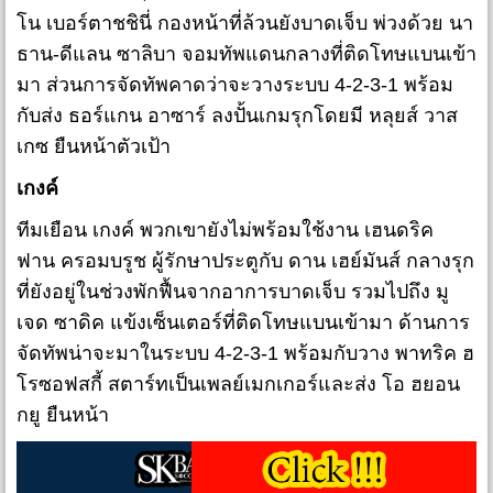
โน เบอร์ตาชชินี่ กองหน้าที่ล้วนยังบาดเจ็บ พ่วงด้วย นา
ธาน-ดีแลน ซาลิบา จอมทัพแดนกลางที่ติดโทษแบนเข้า
มา ส่วนการจัดทัพคาดว่าจะวางระบบ 4-2-3-1 พร้อม
กับส่ง ธอร์แกน อาซาร์ ลงปั้นเกมรุกโดยมี หลุยส์ วาส
เกซ ยืนหน้าตัวเป้า
เกงค์
ทีมเยือน เกงค์ พวกเขายังไม่พร้อมใช้งาน เฮนดริค
ฟาน ครอมบรูช ผู้รักษาประตูกับ ดาน เฮย์มันส์ กลางรุก
ที่ยังอยู่ในช่วงพักฟื้นจากอาการบาดเจ็บ รวมไปถึง มู
เจด ซาดิค แข้งเซ็นเตอร์ที่ติดโทษแบนเข้ามา ด้านการ
จัดทัพน่าจะมาในระบบ 4-2-3-1 พร้อมกับวาง พาทริค ฮ
โรซอฟสกี้ สตาร์ทเป็นเพลย์เมกเกอร์และส่ง โอ ฮยอน
กยู ยืนหน้า