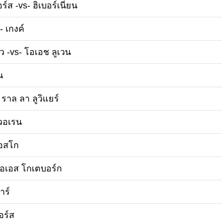
์ส -vs- ฮิเบอร์เนี่ยน
- เกงค์
ัว -vs- โอเอช ลูเวน
น
 ราล ลา ลูวิแยร์
เวอเรน
มอสโก
อไอเอส โกเตบอร์ก
าร์
อร์ส