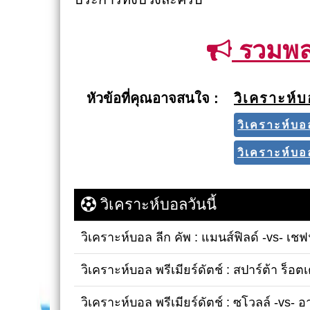
รวมพลค
หัวข้อที่คุณอาจสนใจ :
วิเคราะห์
วิเคราะห์บอล
วิเคราะห์บอล
วิเคราะห์บอลวันนี้
วิเคราะห์บอล ลีก คัพ : แมนส์ฟิลด์ -vs- เชฟ
วิเคราะห์บอล พรีเมียร์ดัตช์ : สปาร์ต้า ร็อตเ
วิเคราะห์บอล พรีเมียร์ดัตช์ : ซโวลล์ -vs- อ