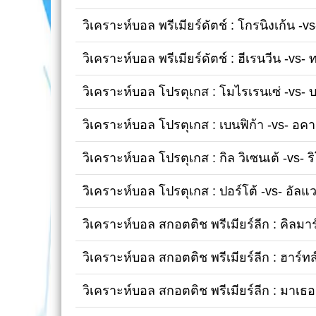
วิเคราะห์บอล พรีเมียร์ดัตช์ : โกรนิงเก้น -vs-
วิเคราะห์บอล พรีเมียร์ดัตช์ : ฮีเรนวีน -vs- 
วิเคราะห์บอล โปรตุเกส : โมไรเรนเซ่ -vs- 
วิเคราะห์บอล โปรตุเกส : เบนฟิก้า -vs- อคาเ
วิเคราะห์บอล โปรตุเกส : กิล วิเซนเต้ -vs- 
วิเคราะห์บอล โปรตุเกส : ปอร์โต้ -vs- อัลแว
วิเคราะห์บอล สกอตติช พรีเมียร์ลีก : คิลมาร
วิเคราะห์บอล สกอตติช พรีเมียร์ลีก : ฮาร์ทส์
วิเคราะห์บอล สกอตติช พรีเมียร์ลีก : มาเธอร์