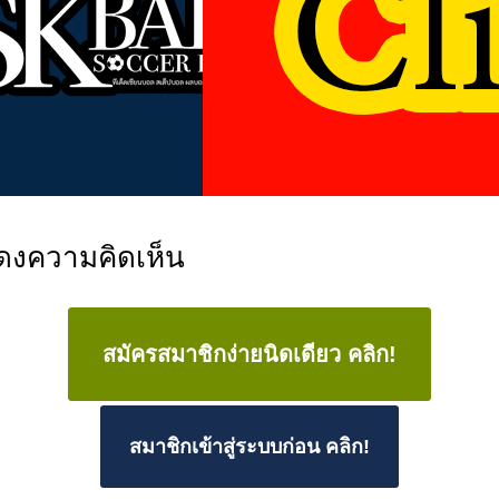
ดงความคิดเห็น
สมัครสมาชิกง่ายนิดเดียว คลิก!
สมาชิกเข้าสู่ระบบก่อน คลิก!