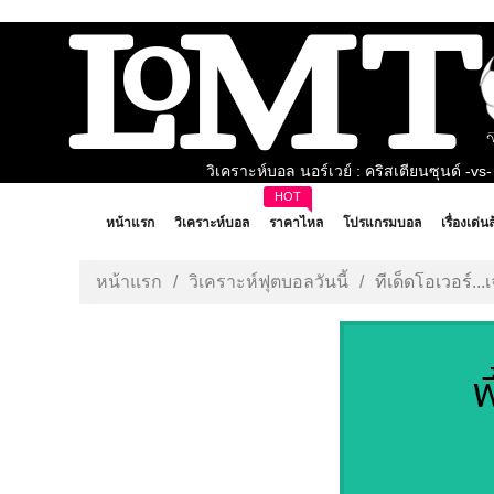
วิเคราะห์บอล นอร์เวย์ : คริสเตียนซุนด์ -vs
วิเคราะห์บอล โปรตุเกส : ปอร์โต้ -vs- อัลแ
วิเคราะห์บอล นอร์เวย์ : ฮามคาม -vs- อาเล
HOT
วิเคราะห์บอล โปรตุเกส : กิล วิเซนเต้ -vs- ร
หน้าแรก
วิเคราะห์บอล
ราคาไหล
โปรแกรมบอล
เรื่องเด่น
วิเคราะห์บอล รัสเซีย : เซนิต -vs- โรดิน่า
วิเคราะห์บอล เบลเยียม : อันท์เวิร์ป -vs- เ
หน้าแรก
วิเคราะห์ฟุตบอลวันนี้
ทีเด็ดโอเวอร์...
วิเคราะห์บอล เบลเยียม : อันเดอร์เลชท์ -vs- ราล 
วิเคราะห์บอล เบลเยียม : ซุลเต้ วาเรเกม -vs
วิเคราะห์บอล เบลเยียม : สปอร์ติ้ง ชาร์เลอรัว -vs
วิเคราะห์บอล เบลเยียม : เกนท์ -vs- เมเ
วิเคราะห์บอล โปรตุเกส : เบนฟิก้า -vs- อคาเดม
วิเคราะห์บอล สวีเดน : ฮัมมาร์บี้ -vs- ฮัค
วิเคราะห์บอล สวีเดน : มัลโม่ -vs- เดเกอร์
วิเคราะห์บอล โปรตุเกส : โมไรเรนเซ่ -vs- 
วิเคราะห์บอล นอร์เวย์ : ลีลล์สตรอม -vs- โร