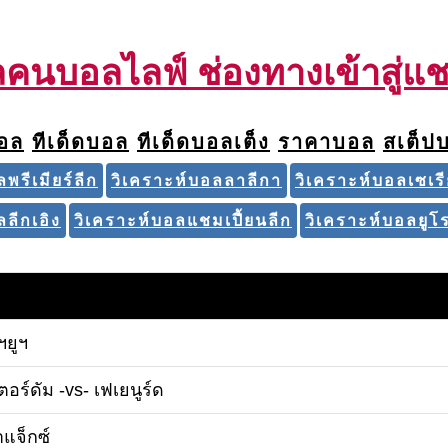
นบอลไลฟ์ ช่องทางเข้าสู่แ
บอล
ทีเด็ดบอล
ทีเด็ดบอลเต็ง
ราคาบอล
สเต็ป
พรีเมียร์ลีก
วิเคราะห์บอลลาลีกา
วิเคราะห์บอลเซเร
ลีกเอิง
วิเคราะห์บอลแชมเปี้ยนลีก
วิเคราะห์บอลยูโร
ฯยูฯ
ตอร์ดัม -vs- เฟเยนูร์ด
าแจ็กซ์