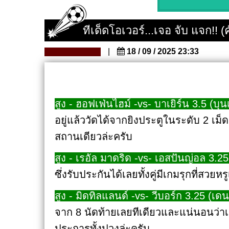
วิเคราะห์บอล ลีก้า 2 เยอรมัน : ซังต์ เพาลี -vs- กรอ
วิเคราะห์บอล ลีก้า 2 เยอรมัน : เนิร์นแบร์ก -vs- 
ทีเด็ดโอเวอร์...เจอ จับ แจก!! (
วิเคราะห์บอล สกอตติช พรีเมียร์ลีก : เรนเจอร์ส -vs-
วิเคราะห์บอล สกอตติช พรีเมียร์ลีก : มาเธอร์เวลล์ -
|
18 / 09 / 2025 23:33
วิเคราะห์บอล สกอตติช พรีเมียร์ลีก : ฮาร์ทส์ -vs- ด
วิเคราะห์บอล สกอตติช พรีเมียร์ลีก : คิลมาร์น็อค
วิเคราะห์บอล ลีก คัพ : แมนส์ฟิลด์ -vs- เช
ทีเด็ดอันเดอร์...เจอ จับ แจก!! (คัดเน้น
ทีเด็ดโอเวอร์...เจอ จับ แจก!! (คัดเน้นๆ
สูง - ฮอฟเฟ่นไฮม์ -vs- บาเยิร์น 3.5 (บุน
ทีเด็ด 1 ตัว ชัวร์ ตัวตึง!!
อยู่แล้ววัดได้จากยิงประตูในระดับ 2 เม็ดเ
"จับกระแสบอลแรง" บอลทำตังค์ในชั่วโมงนี้...อยา
วิเคราะห์บอล ลีก้า 2 เยอรมัน : เอเนอร์กี้ ค็อตบุส -
สถานเดียวล่ะครับ
วิเคราะห์บอล สวีเดน : โกเตบอร์ก -vs- คัล
วิเคราะห์บอล สวีเดน : ฮาล์มสตัด -vs- จีเอไอเอ
สูง - เรอัล มาดริด -vs- เอสปันญ่อล 3.25
วิเคราะห์บอล พรีเมียร์ดัตช์ : ฮีเรนวีน -vs- 
ซึ่งรับประกันได้เลยทั้งคู่มีเกมรุกที่สวยห
วิเคราะห์บอล พรีเมียร์ดัตช์ : โกรนิงเก้น -vs- 
วิเคราะห์บอล พรีเมียร์ดัตช์ : ซโวลล์ -vs- อ
สูง - มิดทิลแลนด์ -vs- วีบอร์ก 3.25 (เดน
วิเคราะห์บอล พรีเมียร์ดัตช์ : สปาร์ต้า ร็อตเตอร์ดัม 
วิเคราะห์บอล นอร์เวย์ : คริสเตียนซุนด์ -vs
จาก 8 นัดท้ายเลยทีเดียวและแน่นอนว่าเ
ประการทั้งปวงล่ะครับ