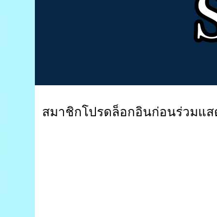
สมาชิกโปรดล็อกอินก่อนร่วมแส