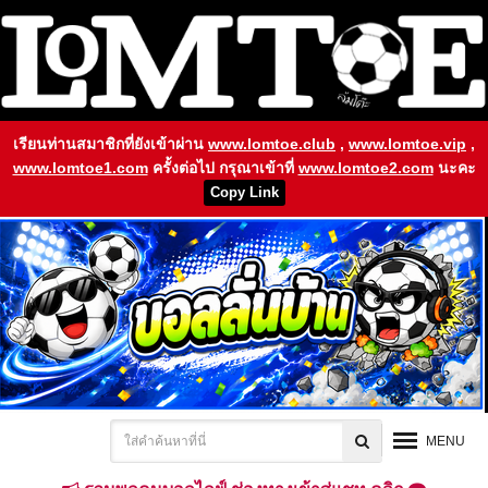
เรียนท่านสมาชิกที่ยังเข้าผ่าน
www.lomtoe.club
,
www.lomtoe.vip
,
www.lomtoe1.com
ครั้งต่อไป กรุณาเข้าที่
www.lomtoe2.com
นะคะ
Copy Link
MENU