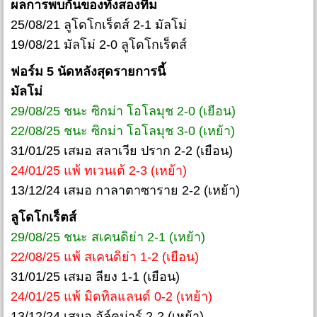
ผลการพบกันของทั้งสองทีม
25/08/21 ลูโดโกเร็ตส์ 2-1 มัลโม่
19/08/21 มัลโม่ 2-0 ลูโดโกเร็ตส์
ฟอร์ม 5 นัดหลังสุดรายการนี้
มัลโม่
29/08/25 ชนะ ซิกม่า โอโลมุช 2-0 (เยือน)
22/08/25 ชนะ ซิกม่า โอโลมุช 3-0 (เหย้า)
31/01/25 เสมอ สลาเวีย ปราก 2-2 (เยือน)
24/01/25 แพ้ ทเวนเต้ 2-3 (เหย้า)
13/12/24 เสมอ กาลาตาซาราย 2-2 (เหย้า)
ลูโดโกเร็ตส์
29/08/25 ชนะ สเคนดิย่า 2-1 (เหย้า)
22/08/25 แพ้ สเคนดิย่า 1-2 (เยือน)
31/01/25 เสมอ ลียง 1-1 (เยือน)
24/01/25 แพ้ มิดทิลแลนด์ 0-2 (เหย้า)
13/12/24 เสมอ อัล์คม่าร์ 2-2 (เหย้า)