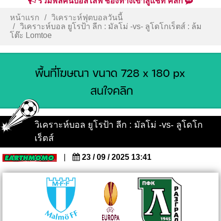
รวมพลคนบอลไลฟ์ ช่องทางเข้าสู่แชท คลิก
หน้าแรก
วิเคราะห์ฟุตบอลวันนี้
วิเคราะห์บอล ยูโรป้า ลีก : มัลโม่ -vs- ลูโดโกเร็ตส์ : ล้ม
โต๊ะ Lomtoe
วิเคราะห์บอล ยูโรป้า ลีก : มัลโม่ -vs- ลูโดโก
เร็ตส์
|
23 / 09 / 2025 13:41