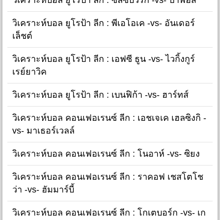
วิเคราะห์บอล ยูโรป้า ลีก : พีเอโอเค -vs- อันเดอร์
เล็ชต์
วิเคราะห์บอล ยูโรป้า ลีก : เอฟซี ธูน -vs- ไวกิ้งกูร์
เรย์ยาวิค
วิเคราะห์บอล ยูโรป้า ลีก : เบนฟิก้า -vs- ฮาร์ทส์
วิเคราะห์บอล คอนเฟอเรนซ์ ลีก : เอชเจเค เฮลซิงกิ -
vs- มาเธอร์เวลล์
วิเคราะห์บอล คอนเฟอเรนซ์ ลีก : โนอาห์ -vs- ซิยง
วิเคราะห์บอล คอนเฟอเรนซ์ ลีก : ราคอฟ เชสโตโช
ว่า -vs- ฮัมมาร์บี้
วิเคราะห์บอล คอนเฟอเรนซ์ ลีก : โกเตบอร์ก -vs- เก