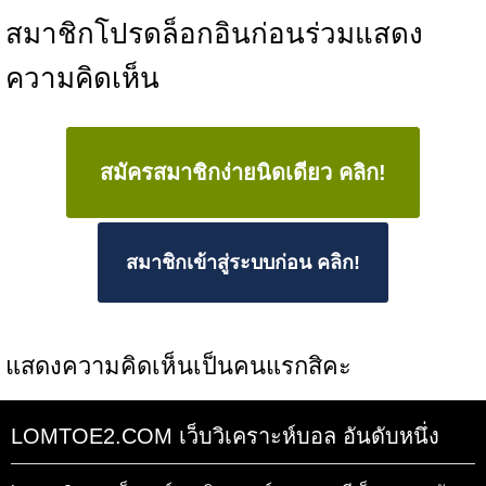
สมาชิกโปรดล็อกอินก่อนร่วมแสดง
ความคิดเห็น
สมัครสมาชิกง่ายนิดเดียว คลิก!
สมาชิกเข้าสู่ระบบก่อน คลิก!
แสดงความคิดเห็นเป็นคนแรกสิคะ
LOMTOE2.COM เว็บวิเคราะห์บอล อันดับหนึ่ง