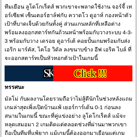
ทีมเยือน ลูโดโกเร็ตส์ พวกเขาจะพลาดใช้งาน จอร์จี้ เท
อร์เซียฟ เซ็นเตอร์ฮาล์ฟกับ ควาดโว ดูอาห์ กองหน้าตัว
เป้าที่บาดเจ็บด้วยกันทั้งคู่ ส่วนแกนหลักที่เหลือต่าง
พร้อมลงออกสตาร์ทกันถ้วนหน้าพร้อมกับวางระบบ 4-3-
3 พร้อมกับวาง เดรอย ดูอาร์เต้ คอยปั้นเกมพร้อมกับส่ง
เอริก มาร์คัส, ไคโอ วิดัล ลงขนาบข้าง อีฟ เอริค ไบล์ ที่
จะออกสตาร์ทเป็นหัวหอกตัวเป้าในเกมนี้
ทรรศนะ
มัลโม่ กับผลงานโดยรวมถือว่าไม่สู้ดีนักในช่วงหลังแถม
เกมล่าสุดเพิ่งเปิดบ้านแพ้ เยอร์การ์เด้น 0-1 ก่อนลง
สนามในเกมนี้ ขณะที่คู่แข่งอย่าง ลูโดโกเร็ตส์ แม้จะ
หลุดเสมอมา 2 เกมติดแต่ตลอดช่วงที่ผ่านมาพวกเขา
ถือเป็นทีมที่แพ้ยาก แม้เกมนี้ต้องออกมาเยือนแต่เกม