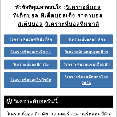
หัวข้อที่คุณอาจสนใจ :
วิเคราะห์บอล
ทีเด็ดบอล
ทีเด็ดบอลเต็ง
ราคาบอล
สเต็ปบอล
วิเคราะห์บอลทีมชาติ
วิเคราะห์บอลพรีเมียร์ลีก
วิเคราะห์บอลลา ลีกา
วิเคราะห์บอลเซเรีย อา
วิเคราะห์บอลบุนเดสลีกา
วิเคราะห์บอลลีก เอิง
วิเคราะห์บอลแชมเปี้ยนลีก
วิเคราะห์บอลคัดบอลโลก
วิเคราะห์บอลยูโรป้าลีก
2026
วิเคราะห์บอลวันนี้
วิเคราะห์บอล ลีก คัพ : เลสเตอร์ -vs- นอร์ทแฮมป์ตัน