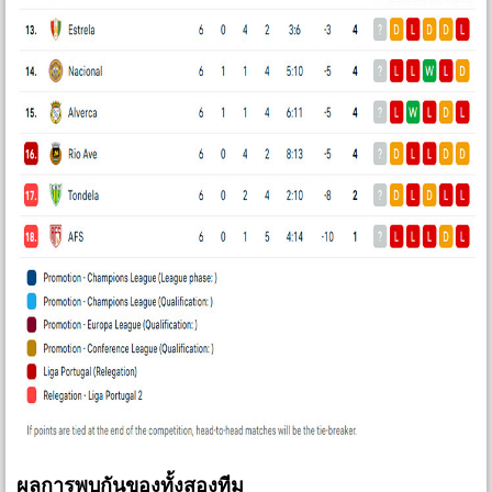
ผลการพบกันของทั้งสองทีม