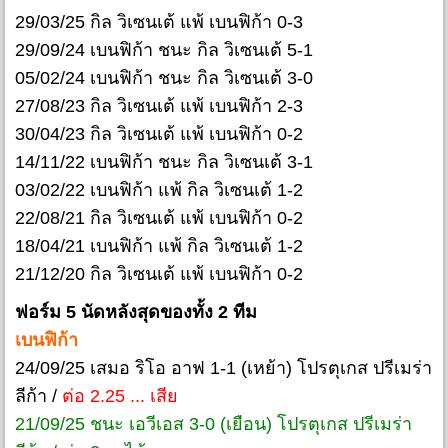
29/03/25 กิล วิเซนเต้ แพ้ เบนฟิก้า 0-3
29/09/24 เบนฟิก้า ชนะ กิล วิเซนเต้ 5-1
05/02/24 เบนฟิก้า ชนะ กิล วิเซนเต้ 3-0
27/08/23 กิล วิเซนเต้ แพ้ เบนฟิก้า 2-3
30/04/23 กิล วิเซนเต้ แพ้ เบนฟิก้า 0-2
14/11/22 เบนฟิก้า ชนะ กิล วิเซนเต้ 3-1
03/02/22 เบนฟิก้า แพ้ กิล วิเซนเต้ 1-2
22/08/21 กิล วิเซนเต้ แพ้ เบนฟิก้า 0-2
18/04/21 เบนฟิก้า แพ้ กิล วิเซนเต้ 1-2
21/12/20 กิล วิเซนเต้ แพ้ เบนฟิก้า 0-2
ฟอร์ม 5 นัดหลังสุดของทั้ง 2 ทีม
เบนฟิก้า
24/09/25 เสมอ ริโอ อาฟ 1-1 (เหย้า) โปรตุเกส ปรีเมร่า
ลีก้า /
ต่อ 2.25 ... เสีย
21/09/25 ชนะ เอวีเอส 3-0 (เยือน) โปรตุเกส ปรีเมร่า