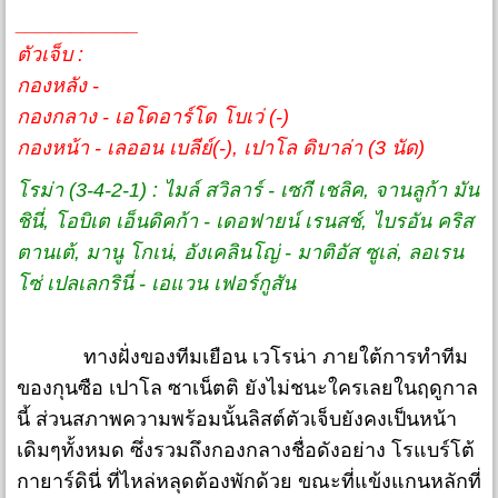
___________
ตัวเจ็บ :
กองหลัง -
กองกลาง - เอโดอาร์โด โบเว่ (-)
กองหน้า - เลออน เบลีย์(-), เปาโล ดิบาล่า (3 นัด)
โรม่า (3-4-2-1) : ไมล์ สวิลาร์ - เซกี เชลิค, จานลูก้า มัน
ชินี่, โอบิเต เอ็นดิคก้า - เดอฟายน์ เรนสช์, ไบรอัน คริส
ตานเต้, มานู โกเน่, อังเคลินโญ่ - มาติอัส ซูเล่, ลอเรน
โซ่ เปลเลกรินี่ - เอแวน เฟอร์กูสัน
ทางฝั่งของทีมเยือน เวโรน่า ภายใต้การทำทีม
ของกุนซือ เปาโล ซาเน็ตติ ยังไม่ชนะใครเลยในฤดูกาล
นี้ ส่วนสภาพความพร้อมนั้นลิสต์ตัวเจ็บยังคงเป็นหน้า
เดิมๆทั้งหมด ซึ่งรวมถึงกองกลางชื่อดังอย่าง โรแบร์โต้
กายาร์ดินี่ ที่ไหล่หลุดต้องพักด้วย ขณะที่แข้งแกนหลักที่