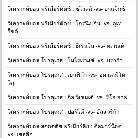
วิเคราะห์บอล พรีเมียร์ดัตช์ : ซโวลล์ -vs- อาแจ็กซ์
วิเคราะห์บอล พรีเมียร์ดัตช์ : โกรนิงเก้น -vs- อูเท
ร็ชต์
วิเคราะห์บอล พรีเมียร์ดัตช์ : ฮีเรนวีน -vs- ทเวนเต้
วิเคราะห์บอล โปรตุเกส : โมไรเรนเซ่ -vs- บราก้า
วิเคราะห์บอล โปรตุเกส : เบนฟิก้า -vs- อคาเดมีโค
วิสุ
วิเคราะห์บอล โปรตุเกส : กิล วิเซนเต้ -vs- ริโอ อาฟ
วิเคราะห์บอล โปรตุเกส : ปอร์โต้ -vs- อัลแวร์ก้า
วิเคราะห์บอล สกอตติช พรีเมียร์ลีก : คิลมาร์น็อค -
vs- เซลติก