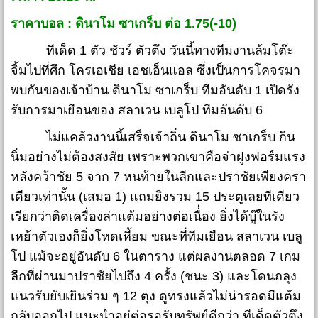
ราคาบอล : ดินาโม ซาเกร็บ ต่อ 1.75(-10)
ทีเด็ด 1 ตัว ชัวร์ ตัวตึง วันนี้ทางทีมงานล้มโต๊ะ
จิ้มไปที่ศึก โครเอเชีย เอชเอ็นแอล ซึ่งเป็นการโคจรมา
พบกันของเจ้าบ้าน ดินาโม ซาเกร็บ ทีมอันดับ 1 เปิดรัง
รับการมาเยือนของ สลาเวน เบลูโป ทีมอันดับ 6
ไม่แคล้วงานนี้เสร็จเจ้าถิ่น ดินาโม ซาเกร็บ กิน
นิ่มอย่างไม่ต้องสงสัย เพราะพวกเขาคือจ่าฝูงฟอร์มแรง
หลังคว้าชัย 5 จาก 7 หนท้ายในลีกและปราชัยเพียงครา
เดียวเท่านั้น (เสมอ 1) แถมยิงรวม 15 ประตูเลยทีเดียว
เรียกว่าติดเครื่องล่าแต้มอย่างต่อเนื่่อง ยิ่งได้บู๊ในรัง
เหย้าตัวเองก็ยิ่งโหดเหี้ยม ขณะที่ทีมเยือน สลาเวน เบลู
โป แม้จะอยู่อันดับ 6 ในตาราง แต่ผลงานตลอด 7 เกม
ลีกที่ผ่านมาปราชัยไปถึง 4 ครั้ง (ชนะ 3) และโดนถลุง
แนวรับยับเยินร่วม ๆ 12 ตุง ดูทรงแล้วไม่น่ารอดมีแต้ม
กลับออกไป แนะนำอยู่ต่อรอรับทรัพย์ดีกว่า ทีเด็ดตัวตึง