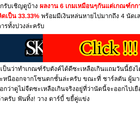
รับเชิญดูบ้าง
ผลงาน 6 เกมเหมือนๆกันแต่เกณฑ์กการ
 คิดเป็น 33.33%
พร้อมมีเงินหล่นหายไปมากถึง 4 นัดเลย
การทั้งปวงล่ะครับ
็นว่าทำเกณฑ์รับตังค์ได้ดีซะเหลือเกินแถมวันนี้ยังไ
อที่จะหนีออกจากโซนตกชั้นล่ะครับ ขณะที่ ชาร์ลตัน ผู้ม
กว่าดูไม่จืดซะเหลือเกินจริงอยู่ที่ว่านัดนี้จะออกไปเยื
าครับ ฟันทิ้ง! วาง ดาร์บี้ ขยี้คู่แข่ง