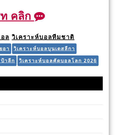
ชท คลิก
บอล
วิเคราะห์บอลทีมชาติ
ียอา
วิเคราะห์บอลบุนเดสลีกา
ป้าลีก
วิเคราะห์บอลคัดบอลโลก 2026