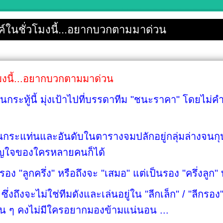
กบวกตามมาด่วน
์ในชั่วโมงนี้...อยากบวกตามมาด่วน
ๆ)
)
s- กนิสตัน
เคอร์รี่ เอฟซี
เซลเซอร์
มงนี้...อยากบวกตามมาด่วน
มาลิเกา
ฟุม ออสโล
ในกระทู้นี้ มุ่งเป้าไปที่บรรดาทีม "ชนะราคา" โดยไม
อนกระแท่นและอันดับในตารางจมปลักอยู่กลุ่มล่างจนก
ัญใจของใครหลายคนก็ได้
ง "ลูกครึ่ง" หรือถึงจะ "เสมอ" แต่เป็นรอง "ครึ่งลูก" ท้า
่งถึงจะไม่ใช่ทีมดังและเล่นอยู่ใน "ลีกเล็ก" / "ลีกรอง
ๆ ท่าน ๆ คงไม่มีใครอยากมองข้ามแน่นอน ...