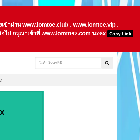
ังเข้าผ่าน
www.lomtoe.club
,
www.lomtoe.vip
,
ต่อไป กรุณาเข้าที่
www.lomtoe2.com
นะคะ
Copy Link
e