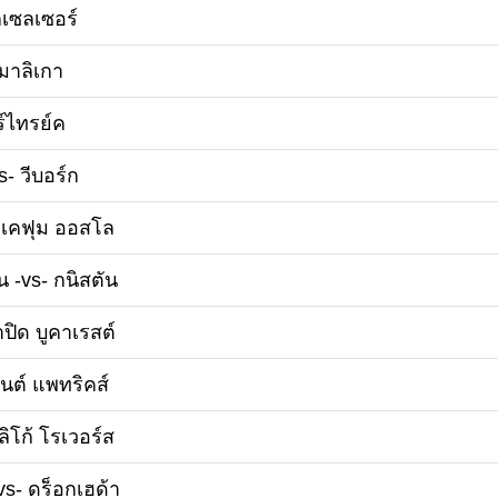
็กเซลเซอร์
มาลิเกา
ร์ไทรย์ค
s- วีบอร์ก
- เคฟุม ออสโล
 -vs- กนิสตัน
าปิด บูคาเรสต์
ซนต์ แพทริคส์
สลิโก้ โรเวอร์ส
-vs- ดร็อกเฮด้า