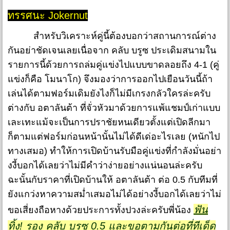
ทรรศนะ Jokernut
สำหรับวิเคราะห์คู่นี้ต้องบอกว่าสถานการณ์ต่าง
กันอย่าชัดเจนเลยเนื่อจาก คลับ บรูซ ประเดิมสนามใน
รายการนี้ด้วยการถล่มคู่แข่งไปแบบขาดลอยถึง 4-1 (คู่
แข่งก็คือ โมนาโก) จึงมองว่าการออกไปเยือนวันนี้ถ้า
เล่นได้ตามฟอร์มเดิมยังไงก็ไม่มีเกรงกลัวใครล่ะครับ
ต่างกับ อตาลันต้า ที่จั่วหัวมาด้วยการแพ้แชมป์เก่าแบบ
เละเทะแม้จะเป็นการปราชัยหนเดียวตั้งแต่เปิดลีกมา
ก็ตามแต่ฟอร์มก่อนหน้านั้นไม่ได้ดีเด่อะไรเลย (หนักไป
ทางเสมอ) ทำให้การเปิดบ้านรับมือคู่แข่งที่กำลังมั่นอย่า
งงี้บอกได้เลยว่าไม่มีคำว่าง่ายอย่างแน่นอนล่ะครับ
ฉะนั้นกับราคาที่เปิดบ้านให้ อตาลันต้า ต่อ 0.5 กับทีมที่
ยังแกว่งหาความสม่ำเสมอไม่ได้อย่างงี้บอกได้เลยว่าไม่
ฟัน
ขอเสี่ยงถือหางด้วยประการทั้งปวงล่ะครับพี่น้อง
ทิ้ง! รอง คลับ บรูซ 0.5 และขอตามกันต่อที่ทีเด็ด