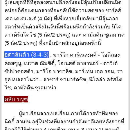
ผู้เล่นชุดที่ดีที่สุดลงสนามอีกครั้งจะมีลุ้นปรับเปลี่ยนนิด
หน่อยก็คือแดนกลางที่จะกลับใช้ความสดของ ชาร์ลส์
เดอ เคเตแลเร่ (4 นัด) ที่เพิ่งหายเจ็บกลับมามีลุ้นออก
สตาร์ทเป็นตัวจริงในวันนี้พร้อมผนึกกำลังร่วมกับ นิโค
ลา เคิร์สโตวิช (5 นัด/2 ประตู) และ คามัลดีน ซูเลมานา
(5 นัด/2 ประตู) ที่จะยืนปักหลักอยู่ก่อนหน้านี้
อตาลันต้า (3-4-3)
: มาร์โก คาร์เนเซคคี่ - โอดิลอง
คอสซูนู, เบราต ฌิมซิตี้, โอเนสต์ อาฮานอร์ - ดาวิเด้
ซัปปาคอสต้า, มาริโอ ปาซาลิช, มาร์เท่น เดอ รอน, รา
อูล เบลลาโนว่า - ลาซาร์ ซามาร์ดซิช, นิโคล่า คร์สโต
วิช, คามัลดีน ซูเลมาน่า
คลับ บรูซ
ผู้มาเยือนจากเบลเยี่ยม ภายใต้การทำทีมของ
นิคกี้ ฮาเยน อยู่ในช่วงที่ผลงานกำลังมาดีเลยหลังจากที่
ยืดสถิติไร้พ่ายมา 4 เกมซ้อน (ชนะ 3 เสมอ 1) ขณะที่