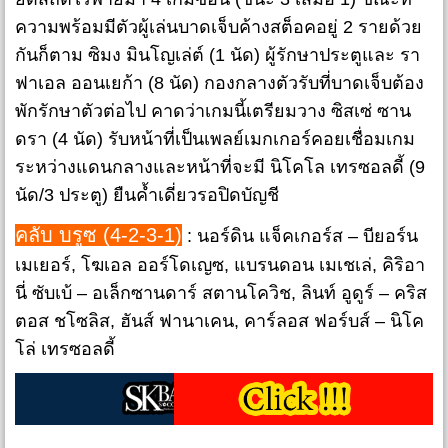
ความพร้อมมีตัวผู้เล่นบาดเจ็บค้างสต็อคอยู่ 2 รายด้วย
กันก็ตาม ซิมง มินโญเล่ต์ (1 นัด) ผู้รักษาประตูและ รา
ฟาเอล ออนเยก้า (8 นัด) กองกลางตัวรับที่บาดเจ็บต้อง
พักรักษาตัวต่อไป คาดว่าเกมนี้เตรียมวาง ซิสเซ่ ซาน
ดรา (4 นัด) รับหน้าที่เป็นเพลย์เมกเกอร์คอยเชื่อมเกม
ระหว่างแดนกลางและหน้าที่จะมี นิโคโล เทรซอลดี้ (9
นัด/3 ประตู) ยืนค้ำเดี่ยวรอปิดบัญชี
คลับ บรูซ (4-2-3-1)
: นอร์ดิน แจ็คเกอร์ส – บียอร์น
เมเยอร์, โฆเอล ออร์โดเญซ, แบรนดอน เมเชเล่, คิริอา
นี่ ซับเบ้ – อเล็กซานดาร์ สตานโควิช, ลินท์ อูดูร์ – คริส
ตอส ชโซลิส, ฮันส์ ฟานาเคน, คาร์ลอส ฟอร์บส์ – นิโค
โล่ เทรซอลดี้