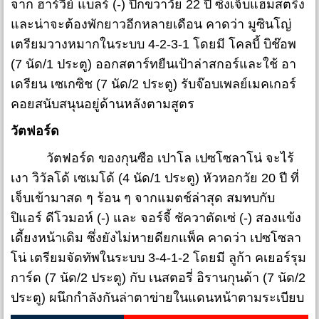
จาก ฮาร์วี่ย์ แบลร์ (-) ปีกขวาวัย 22 ปี ซึ่งเจ็บแฮมสตริง
และน่าจะต้องพักยาวอีกหลายเดือน คาดว่า มูซินโญ่
เตรียมวางหมากในระบบ 4-2-3-1 โดยมี โคลบี้ บิช๊อพ
(7 นัด/1 ประตู) ออกสตาร์ทยืนเป้าล่าสกอร์และใช้ อา
เดรียน เซเกซิช (7 นัด/2 ประตู) รับจ๊อบเพลย์เมคเกอร์
คอยสนับสนุนอยู่ด้านหลังตามสูตร
วัตฟอร์ด
วัตฟอร์ด ของกุนซือ เปาโล เปซโซลาโน่ จะไร้
เงา วิวัลโด้ เซเมโด้ (4 นัด/1 ประตู) หัวหอกวัย 20 ปี ที่
เจ็บเข้ามาสด ๆ ร้อน ๆ จากแมตช์ล่าสุด สมทบกับ
ปิแอร์ ดีโวมอห์ (-) และ จอร์จี้ ชัควาตัดเซ่ (-) สองแข้ง
เดี้ยงหน้าเดิม ซึ่งยังไม่หายดียกแพ็ค คาดว่า เปซโซลา
โน่ เตรียมจัดทัพในระบบ 3-4-1-2 โดยมี ลูก้า คเยอร์รุม
การ์ด (7 นัด/2 ประตู) กับ เนสตอรี่ อิรานกุนด้า (7 นัด/2
ประตู) ผนึกกำลังกันล่าตาข่ายในแดนหน้าตามระเบียบ