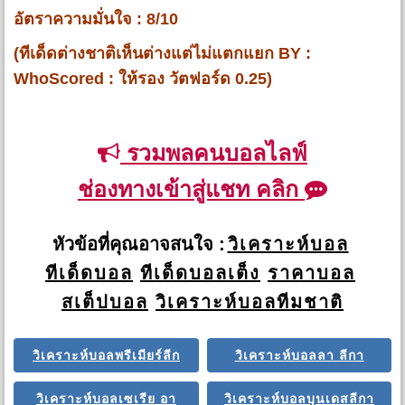
อัตราความมั่นใจ : 8/10
(ทีเด็ดต่างชาติเห็นต่างแต่ไม่แตกแยก BY :
WhoScored : ให้รอง วัตฟอร์ด 0.25)
รวมพลคนบอลไลฟ์
ช่องทางเข้าสู่แชท คลิก
หัวข้อที่คุณอาจสนใจ :
วิเคราะห์บอล
ทีเด็ดบอล
ทีเด็ดบอลเต็ง
ราคาบอล
สเต็ปบอล
วิเคราะห์บอลทีมชาติ
วิเคราะห์บอลพรีเมียร์ลีก
วิเคราะห์บอลลา ลีกา
วิเคราะห์บอลเซเรีย อา
วิเคราะห์บอลบุนเดสลีกา