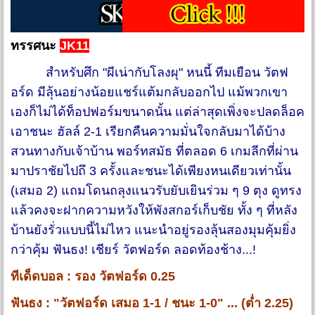
ทรรศนะ
JK11
สำหรับศึก "ผีเน่ากับโลงผุ" หนนี้ ทีมเยือน วัตฟ
อร์ด มีลุ้นอย่างน้อยแชร์แต้มกลับออกไป แม้พวกเขา
เองก็ไม่ได้ท็อปฟอร์มขนาดนั้น แต่ล่าสุดเพิ่งจะปลดล็อค
เอาชนะ ฮัลล์ 2-1 เรียกคืนความมั่นใจกลับมาได้บ้าง
สวนทางกับเจ้าบ้าน พอร์ทสมัธ ที่ตลอด 6 เกมลีกที่ผ่าน
มาปราชัยไปถึ 3 ครั้งและชนะได้เพียงหนเดียวเท่านั้น
(เสมอ 2) แถมโดนถลุงแนวรับยับเยินร่วม ๆ 9 ตุง ดูทรง
แล้วคงจะฝากความหวังให้พังสกอร์เก็บชัย ทั้ง ๆ ที่หลัง
บ้านยังรั่วแบบนี้ไม่ไหว แนะนำอยู่รองลุ้นสองมุมคุ้มยิ่ง
กว่าคุ้ม ฟันธง! เชียร์ วัตฟอร์ด ลอดท้องช้าง...!
ทีเด็ดบอล : รอง วัตฟอร์ด 0.25
ฟันธง : "วัตฟอร์ด เสมอ 1-1 / ชนะ 1-0" ... (ต่ำ 2.25)