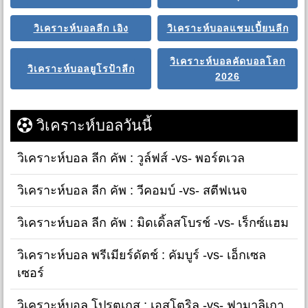
วิเคราะห์บอลลีก เอิง
วิเคราะห์บอลแชมเปี้ยนลีก
วิเคราะห์บอลคัดบอลโลก
วิเคราะห์บอลยูโรป้าลีก
2026
วิเคราะห์บอลวันนี้
วิเคราะห์บอล ลีก คัพ : วูล์ฟส์ -vs- พอร์ตเวล
วิเคราะห์บอล ลีก คัพ : วีคอมบ์ -vs- สตีฟเนจ
วิเคราะห์บอล ลีก คัพ : มิดเดิ้ลสโบรช์ -vs- เร็กซ์แฮม
วิเคราะห์บอล พรีเมียร์ดัตช์ : คัมบูร์ -vs- เอ็กเซล
เซอร์
วิเคราะห์บอล โปรตุเกส : เอสโตริล -vs- ฟามาลิเกา