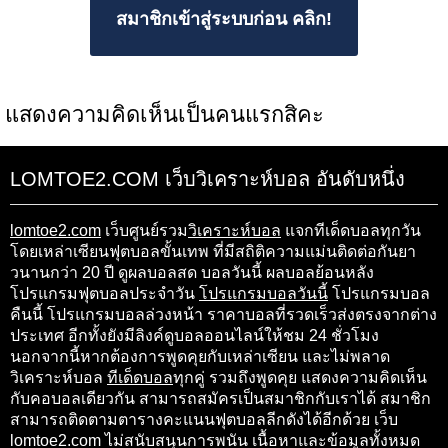
สมาชิกเข้าสู่ระบบก่อน คลิก!
แสดงความคิดเห็นเป็นคนแรกสิคะ
LOMTOE2.COM เว็บวิเคราะห์บอล อันดับหนึ่ง
lomtoe2.com
เว็บศูนย์รวม
วิเคราะห์บอล
แจกทีเด็ดบอลทุกวัน
โดยเหล่าเซียนฟุตบอลขั้นเทพ ที่มีสถิติความแม่นติดต่อกันยา
วนานกว่า 20 ปี ดูผลบอลสด บอลวันนี้ ผลบอลย้อนหลัง
โปรแกรมฟุตบอลประจำวัน
โปรแกรมบอลวันนี้
โปรแกรมบอล
คืนนี้ โปรแกรมบอลล่วงหน้า ราคาบอลที่รวดเร็วส่งตรงจากต่าง
ประเทศ อีกทั้งยังมีลิงค์ดูบอลออนไลน์ให้ชม 24 ชั่วโมง
นอกจากนี้หากต้องการพูดคุยกับเหล่าเซียน และไม่พลาด
วิเคราะห์บอล
ทีเด็ดบอล
ทุกคู่ รวมถึงพูดคุย แสดงความคิดเห็น
กับคอบอลเดียวกัน สามารถสมัครเป็นสมาชิกกับเราได้ สมาชิก
สามารถติดตามตารางคะแนนฟุตบอลลีกดังได้อีกด้วย เว็บ
lomtoe2.com ไม่สนับสนุนการพนัน เนื้อหาและข้อมูลทั้งหมด