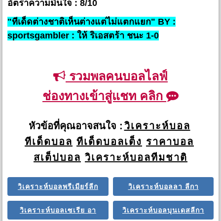
อัตราความมั่นใจ : 8/10
"ทีเด็ดต่างชาติเห็นต่างแต่ไม่แตกแยก" BY :
sportsgambler : ให้ ริเอสตร้า ชนะ 1-0
รวมพลคนบอลไลฟ์
ช่องทางเข้าสู่แชท คลิก
หัวข้อที่คุณอาจสนใจ :
วิเคราะห์บอล
ทีเด็ดบอล
ทีเด็ดบอลเต็ง
ราคาบอล
สเต็ปบอล
วิเคราะห์บอลทีมชาติ
วิเคราะห์บอลพรีเมียร์ลีก
วิเคราะห์บอลลา ลีกา
วิเคราะห์บอลเซเรีย อา
วิเคราะห์บอลบุนเดสลีกา