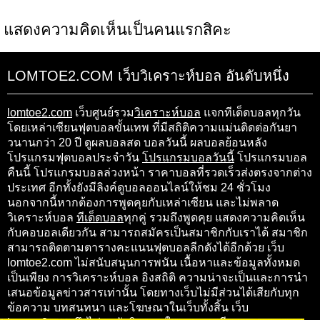
แสดงความคิดเห็นเป็นคนแรกสิคะ
LOMTOE2.COM เว็บวิเคราะห์บอล อันดับหนึ่ง
lomtoe2.com
เว็บศูนย์รวม
วิเคราะห์บอล
แจกทีเด็ดบอลทุกวัน
โดยเหล่าเซียนฟุตบอลขั้นเทพ ที่มีสถิติความแม่นติดต่อกันยา
วนานกว่า 20 ปี ดูผลบอลสด บอลวันนี้ ผลบอลย้อนหลัง
โปรแกรมฟุตบอลประจำวัน
โปรแกรมบอลวันนี้
โปรแกรมบอล
คืนนี้ โปรแกรมบอลล่วงหน้า ราคาบอลที่รวดเร็วส่งตรงจากต่าง
ประเทศ อีกทั้งยังมีลิงค์ดูบอลออนไลน์ให้ชม 24 ชั่วโมง
นอกจากนี้หากต้องการพูดคุยกับเหล่าเซียน และไม่พลาด
วิเคราะห์บอล
ทีเด็ดบอล
ทุกคู่ รวมถึงพูดคุย แสดงความคิดเห็น
กับคอบอลเดียวกัน สามารถสมัครเป็นสมาชิกกับเราได้ สมาชิก
สามารถติดตามตารางคะแนนฟุตบอลลีกดังได้อีกด้วย เว็บ
lomtoe2.com ไม่สนับสนุนการพนัน เนื้อหาและข้อมูลทั้งหมด
เป็นเพียง การวิเคราะห์บอล อิงสถิติ ความน่าจะเป็นและการนำ
เสนอข้อมูลข่าวสารเท่านั้น โดยทางเว็บไม่มีส่วนได้เสียกับทุก
ข้อความ บทสนทนา และโฆษณาในเว็บทั้งสิ้น เว็บ