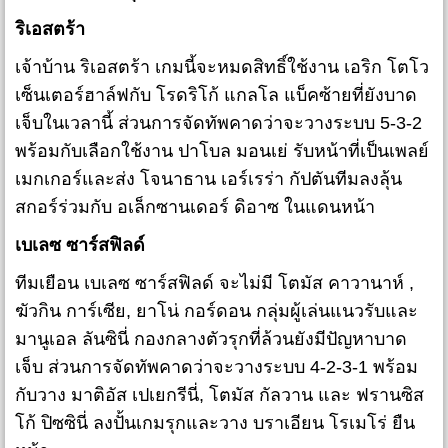
ริเอสตร้า
เจ้าบ้าน ริเอสตร้า เกมนี้จะหมดสิทธิ์ใช้งาน เอริก โตโว
เซ็นเตอร์ฮาล์ฟกับ โรดริโก้ แกลโล แบ็คซ้ายที่ยังบาด
เจ็บในเวลานี้ ส่วนการจัดทัพคาดว่าจะวางระบบ 5-3-2
พร้อมกับเลือกใช้งาน ปาโบล มอนเย่ รับหน้าที่เป็นเพลย์
เมกเกอร์และส่ง โจนาธาน เอร์เรร่า กัปตันทีมลงลุ้น
สกอร์ร่วมกับ อเล็กซานเดอร์ ดิอาซ ในแดนหน้า
เบเลซ ซาร์สฟิลด์
ทีมเยือน เบเลซ ซาร์สฟิลด์ จะไม่มี โตมัส คาวานาห์ ,
ฆัวกิน การ์เซีย, ยาโน่ กอร์ดอน กลุ่มผู้เล่นแนวรับและ
มานูเอล ลันซินี่ กองกลางตัวรุกที่ล้วนยังมีปัญหาบาด
เจ็บ ส่วนการจัดทัพคาดว่าจะวางระบบ 4-2-3-1 พร้อม
กับวาง มาติอัส เปเยกรีนี่, โตมัส กัลวาน และ ฟรานซิส
โก้ ปิซซินี่ ลงปั้นเกมรุกและวาง บราเอียน โรเมโร่ ยืน