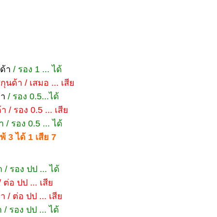
นด้า
/ รอง 1 ... ได้
ุนด้า / เสมอ ... เสีย
้า
/ รอง 0.5...ได้
 / รอง 0.5 ... เสีย
 / รอง 0.5 ... ได้
 3 ได้ 1 เสีย 7
 / รอง ปป ... ได้
ต่อ ปป ... เสีย
 / ต่อ ปป ... เสีย
/ รอง ปป ... ได้