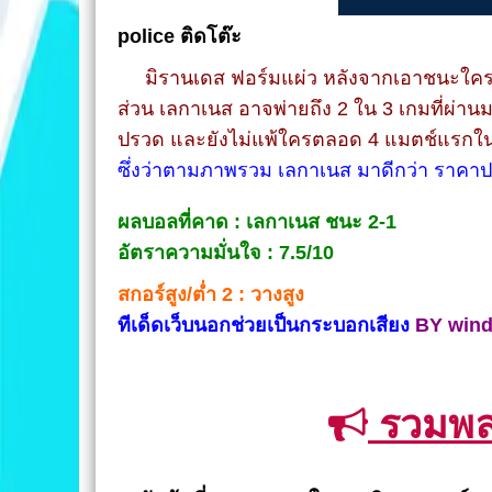
police ติดโต๊ะ
มิรานเดส ฟอร์มแผ่ว หลังจากเอาชนะใครไม่
ส่วน เลกาเนส อาจพ่ายถึง 2 ใน 3 เกมที่ผ่า
ปรวด และยังไม่แพ้ใครตลอด 4 แมตช์แรกในซี
ซึ่งว่าตามภาพรวม เลกาเนส มาดีกว่า ราคา
ผลบอลที่คาด : เลกาเนส ชนะ 2-1
อัตราความมั่นใจ : 7.5/10
สกอร์สูง/ต่ำ 2 : วางสูง
ทีเด็ดเว็บนอกช่วยเป็นกระบอกเสียง
BY wind
รวมพลค