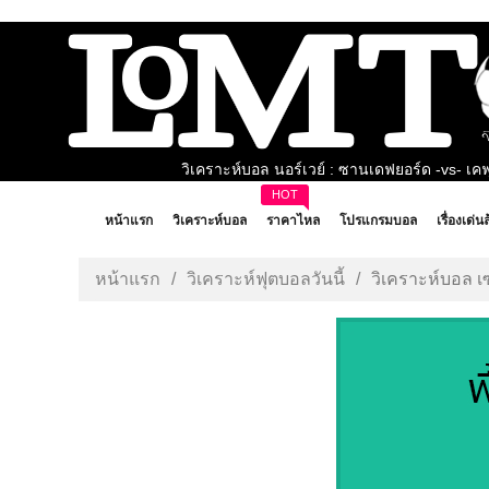
วิเคราะห์บอล นอร์เวย์ : ซานเดฟยอร์ด -vs- เค
วิเคราะห์บอล เบลเยี่ยม : คลับ บรูซ -vs- คอร
วิเคราะห์บอล ไอร์แลนด์ ดิวิชั่น 1 : เบรย์ วันเดอเรอร์ส 
HOT
วิเคราะห์บอล ไอร์แลนด์ : เชลบอร์น -vs- เซนต์
หน้าแรก
วิเคราะห์บอล
ราคาไหล
โปรแกรมบอล
เรื่องเด่น
วิเคราะห์บอล โรมาเนีย : อูทา อารัด -vs- ราปิด
วิเคราะห์บอล สวีเดน ซูเปอร์เร็ตเท่น : ออสเตอร์ซุนด์ 
หน้าแรก
วิเคราะห์ฟุตบอลวันนี้
วิเคราะห์บอล เซ
วิเคราะห์บอล ไอร์แลนด์ : เดอร์รี่ ซิตี้ -vs- สลิโ
วิเคราะห์บอล ไอร์แลนด์ : กัลเวย์ ยูไนเต็ด -vs- 
วิเคราะห์บอล ไอร์แลนด์ ดิวิชั่น 1 : ยูซี ดับลิน -vs
วิเคราะห์บอล เดนมาร์ก : ซอนเดอร์ยิสเก้ -vs-
วิเคราะห์บอล ไอร์แลนด์ ดิวิชั่น 1 : แอธโลน ทาวน์ -v
วิเคราะห์บอล ลีก คัพ : มิดเดิ้ลสโบรช์ -vs- เ
วิเคราะห์บอล ลีก คัพ : วีคอมบ์ -vs- สตี
วิเคราะห์บอล ลีก คัพ : วูล์ฟส์ -vs- พอร์
วิเคราะห์บอล ลีก้า 2 เยอรมัน : โบคุ่ม -vs- แ