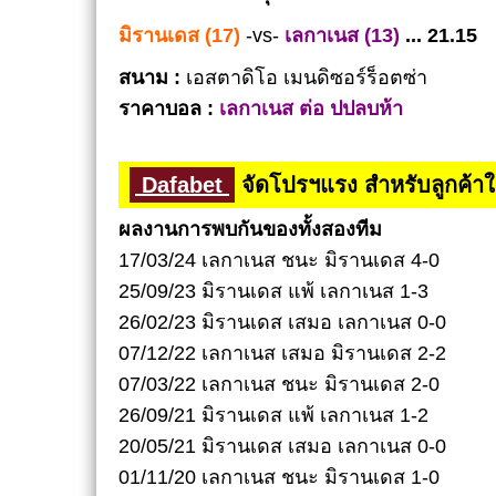
มิรานเดส (17)
-vs-
เลกาเนส (13)
... 21.15
สนาม :
เอสตาดิโอ เมนดิซอร์ร็อตซ่า
ราคาบอล :
เลกาเนส ต่อ ปปลบห้า
Dafabet
จัดโปรฯแรง สำหรับลูกค้าใหม
ผลงานการพบกันของทั้งสองทีม
17/03/24 เลกาเนส ชนะ มิรานเดส 4-0
25/09/23 มิรานเดส แพ้ เลกาเนส 1-3
26/02/23 มิรานเดส เสมอ เลกาเนส 0-0
07/12/22 เลกาเนส เสมอ มิรานเดส 2-2
07/03/22 เลกาเนส ชนะ มิรานเดส 2-0
26/09/21 มิรานเดส แพ้ เลกาเนส 1-2
20/05/21 มิรานเดส เสมอ เลกาเนส 0-0
01/11/20 เลกาเนส ชนะ มิรานเดส 1-0