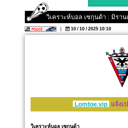
ทีเด็ด 1 ตัว ชัวร์ ตัวตึง!!
"จับกระแสบอลแรง" บอลทำตังค์ในชั่วโมงนี้...อยา
วิเคราะห์บอล เซกุนด้า : มิรา
ทีเด็ดอันเดอร์...เจอ จับ แจก!! (คัดเน้น
ทีเด็ดโอเวอร์...เจอ จับ แจก!! (คัดเน้นๆ
|
10 / 10 / 2025 10:10
วิเคราะห์บอล ฟินแลนด์ : เอสเจเค ไซนาโยน -v
วิเคราะห์บอล ไอร์แลนด์ ดิวิชั่น 1 : คอร์ก ซิตี้ -vs- 
วิเคราะห์บอล พรีเมียร์ดัตช์ : คัมบูร์ -vs- เอ็ก
วิเคราะห์บอล โปรตุเกส : เอสโตริล -vs- ฟา
วิเคราะห์บอล นอร์เวย์ : ซานเดฟยอร์ด -vs- เค
Lomtoe.vip
แจ้งเป
วิเคราะห์บอล เซกุนด้า