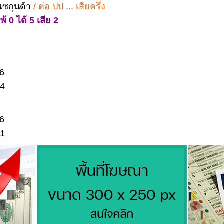
เซกุนด้า
/ ต่อ ปป ... เสียครึ่ง
 0 ได้ 5 เสีย 2
 6
 4
 6
 1