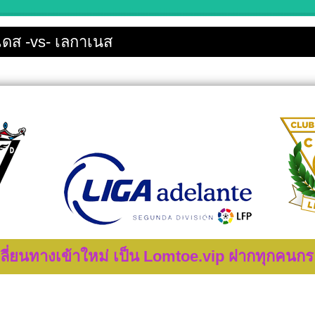
กบวกตามมาด่วน
นเดส -vs- เลกาเนส
ๆ)
)
s- กนิสตัน
เคอร์รี่ เอฟซี
เซลเซอร์
มาลิเกา
ฟุม ออสโล
ลี่ยนทางเข้าใหม่ เป็น Lomtoe.vip ฝากทุกคนก