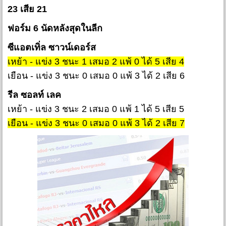
23 เสีย 21
ฟอร์ม 6 นัดหลังสุดในลีก
ซีแอตเทิ่ล ซาวน์เดอร์ส
เหย้า - แข่ง 3 ชนะ 1 เสมอ 2 แพ้ 0 ได้ 5 เสีย 4
เยือน - แข่ง 3 ชนะ 0 เสมอ 0 แพ้ 3 ได้ 2 เสีย 6
รีล ซอลท์ เลค
เหย้า - แข่ง 3 ชนะ 2 เสมอ 0 แพ้ 1 ได้ 5 เสีย 5
เยือน - แข่ง 3 ชนะ 0 เสมอ 0 แพ้ 3 ได้ 2 เสีย 7