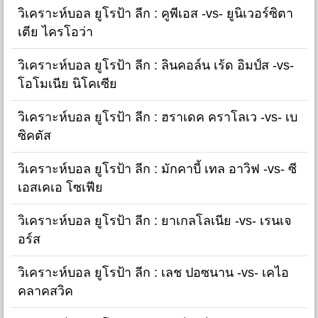
วิเคราะห์บอล ยูโรป้า ลีก : คูพีเอส -vs- ยูนิเวอร์ซิตา
เตีย ไครโอว่า
วิเคราะห์บอล ยูโรป้า ลีก : ลินคอล์น เร้ด อิมป์ส -vs-
โอโมเนีย นิโคเซีย
วิเคราะห์บอล ยูโรป้า ลีก : ฮราเดค คราโลเว -vs- เบ
ซิคตัส
วิเคราะห์บอล ยูโรป้า ลีก : มักคาบี้ เทล อาวิฟ -vs- ซี
เอสเคเอ โซเฟีย
วิเคราะห์บอล ยูโรป้า ลีก : ยาเกลโลเนีย -vs- เรนเจ
อร์ส
วิเคราะห์บอล ยูโรป้า ลีก : เลช ปอซนาน -vs- เคไอ
คลาคสวิค