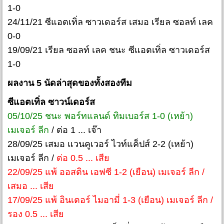
1-0
24/11/21 ซีแอตเทิ่ล ซาวเดอร์ส เสมอ เรียล ซอลท์ เลค
0-0
19/09/21 เรียล ซอลท์ เลค ชนะ ซีแอตเทิ่ล ซาวเดอร์ส
1-0
ผลงาน 5 นัดล่าสุดของทั้งสองทีม
ซีแอตเทิ่ล ซาวน์เดอร์ส
05/10/25 ชนะ พอร์ทแลนด์ ทิมเบอร์ส 1-0 (เหย้า)
เมเจอร์ ลีก
/ ต่อ 1 ... เจ๊า
28/09/25 เสมอ แวนคูเวอร์ ไวท์แค็ปส์ 2-2 (เหย้า)
เมเจอร์ ลีก /
ต่อ 0.5 ... เสีย
22/09/25 แพ้ ออสติน เอฟซี 1-2 (เยือน) เมเจอร์ ลีก /
เสมอ ... เสีย
17/09/25 แพ้ อินเตอร์ ไมอามี่ 1-3 (เยือน) เมเจอร์ ลีก /
รอง 0.5 ... เสีย