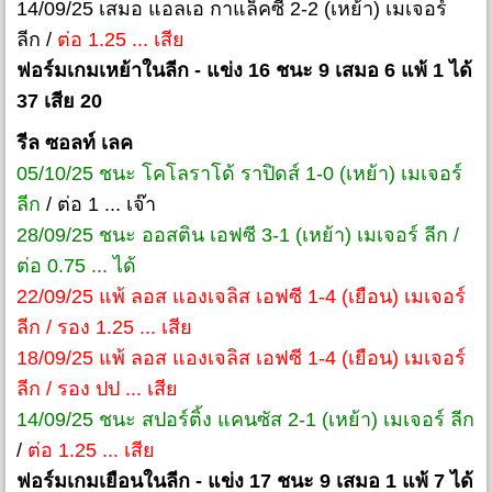
14/09/25 เสมอ แอลเอ กาแล็คซี่ 2-2 (เหย้า) เมเจอร์
ลีก /
ต่อ 1.25 ... เสีย
ฟอร์มเกมเหย้าในลีก - แข่ง 16 ชนะ 9 เสมอ 6 แพ้ 1 ได้
37 เสีย 20
รีล ซอลท์ เลค
05/10/25 ชนะ โคโลราโด้ ราปิดส์ 1-0 (เหย้า) เมเจอร์
ลีก
/ ต่อ 1 ... เจ๊า
28/09/25 ชนะ ออสติน เอฟซี 3-1 (เหย้า) เมเจอร์ ลีก /
ต่อ 0.75 ... ได้
22/09/25 แพ้ ลอส แองเจลิส เอฟซี 1-4 (เยือน) เมเจอร์
ลีก / รอง 1.25 ... เสีย
18/09/25 แพ้ ลอส แองเจลิส เอฟซี 1-4 (เยือน) เมเจอร์
ลีก / รอง ปป ... เสีย
14/09/25 ชนะ สปอร์ติ้ง แคนซัส 2-1 (เหย้า) เมเจอร์ ลีก
/
ต่อ 1.25 ... เสีย
ฟอร์มเกมเยือนในลีก - แข่ง 17 ชนะ 9 เสมอ 1 แพ้ 7 ได้