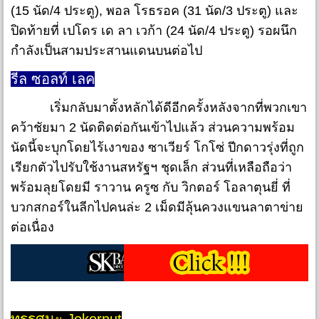
(15 นัด/4 ประตู), พอล โรธรอค (31 นัด/3 ประตู) และ
ปิดท้ายที่ เปโดร เด ลา เวก้า (24 นัด/4 ประตู) รอผนึก
กำลังเป็นสามประสานแดนบนต่อไป
รีล ซอลท์ เลค
เริ่มกลับมาตั้งหลักได้ดีอีกครั้งหลังจากที่พวกเขา
คว้าชัยมา 2 นัดติดต่อกันเข้าไปแล้ว ส่วนความพร้อม
นัดนี้จะบุกโดยไร้เงาของ ซาเวียร์ โกโซ่ ปีกดาวรุ่งที่ถูก
เรียกตัวไปรับใช้งานสหรัฐฯ ชุดเล็ก ส่วนที่เหลือถือว่า
พร้อมลุยโดยมี ราวาน ครูซ กับ วิกตอร์ โอลาตุนยี่ ที่
บวกสกอร์ในลีกไปคนล่ะ 2 เม็ดมีลุ้นควงแขนลาตาข่าย
ต่อเนื่อง
ทรรศนะ Jokernut