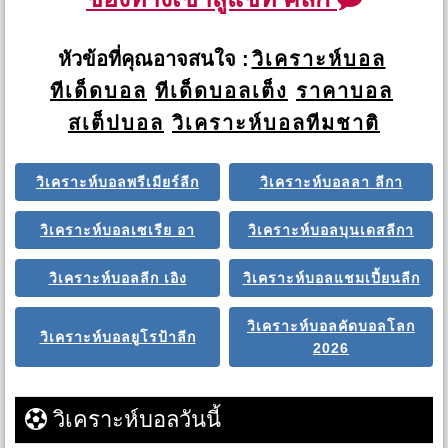
หัวข้อที่คุณอาจสนใจ :
วิเคราะห์บอล
ทีเด็ดบอล
ทีเด็ดบอลเต็ง
ราคาบอล
สเต็ปบอล
วิเคราะห์บอลทีมชาติ
วิเคราะห์บอลพรีเมียร์ลีก
วิเคราะห์บอลลา ลีกา
วิเคราะห์บอลเซเรีย อา
วิเคราะห์บอลบุนเดสลีกา
วิเคราะห์บอลลีก เอิง
วิเคราะห์บอลแชมเปี้ยนลีก
วิเคราะห์บอลคัดบอลโลก
วิเคราะห์บอลยูโรป้าลีก
2026
วิเคราะห์บอลวันนี้