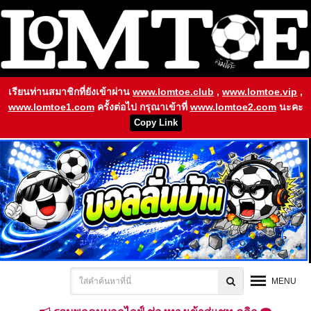
เรียนท่านสมาชิกที่ยังเข้าผ่าน
www.lomtoe.club
,
www.lomtoe.vip
,
www.lomtoe1.com
ครั้งต่อไป กรุณาเข้าที่
www.lomtoe2.com
นะคะ
Copy Link
MENU