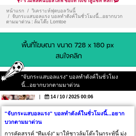
รวมพลคนบอลไลฟ์ ช่องทางเข้าสู่แชท คลิก
หน้าแรก
วิเคราะห์ฟุตบอลวันนี้
จับกระแสบอลแรง บอลทำตังค์ในชั่วโมงนี้...อยากบวก
ตามมาด่วน : ล้มโต๊ะ Lomtoe
"จับกระแสบอลแรง" บอลทำตังค์ในชั่วโมง
นี้...อยากบวกตามมาด่วน
|
14 / 10 / 2025 00:06
"จับกระแสบอลแรง" บอลทำตังค์ในชั่วโมงนี้...อยาก
บวกตามมาด่วน
การคัดสรรค์ "ทีมเจ๋ง" มาให้ชาวล้มโต๊ะในกระทู้นี้ มุ่ง