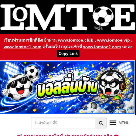
เรียนท่านสมาชิกที่ยังเข้าผ่าน
www.lomtoe.club
,
www.lomtoe.vip
,
www.lomtoe1.com
ครั้งต่อไป กรุณาเข้าที่
www.lomtoe2.com
นะคะ
Copy Link
MENU