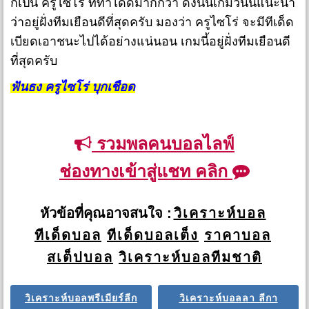
ก็เป็น ครูไซโร่ ที่ทำได้ดีมากกว่า ดังนั้นเกมวันนี้แนะนำ
ว่าอยู่ฝั่งทีมเยือนดีที่สุดครับ มองว่า ครูไซโร่ จะมีทีเด็ด
เบียดเอาชนะไปได้อย่างแน่นอน เกมนี้อยู่ฝั่งทีมเยือนดี
ที่สุดครับ
ฟันธง ครูไซโร่ บุกเชือด
รวมพลคนบอลไลฟ์
ช่องทางเข้าสู่แชท คลิก
หัวข้อที่คุณอาจสนใจ :
วิเคราะห์บอล
ทีเด็ดบอล
ทีเด็ดบอลเต็ง
ราคาบอล
สเต็ปบอล
วิเคราะห์บอลทีมชาติ
วิเคราะห์บอลพรีเมียร์ลีก
วิเคราะห์บอลลา ลีกา