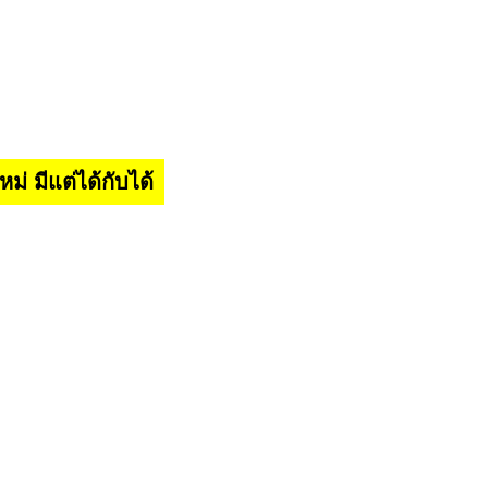
่ มีแต่ได้กับได้