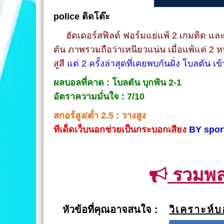
police ติดโต๊ะ
ฮัดเดอร์สฟิลด์ ฟอร์มแย่แพ้ 2 เกมติด แล
ตัน ภาพรวมถือว่าเหนียวแน่น เมื่อแพ้แค่ 2 
สูสี
แต่ 2 ครั้งล่าสุดที่เคยพบกันฝั่ง โบลตัน 
ผลบอลที่คาด : โบลตัน บุกฟัน 2-1
อัตราความมั่นใจ : 7/10
สกอร์สูง/ต่ำ 2.5 : วางสูง
ทีเด็ดเว็บนอกช่วยเป็นกระบอกเสียง
BY spor
รวมพลค
หัวข้อที่คุณอาจสนใจ :
วิเคราะห์