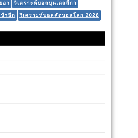
ียอา
วิเคราะห์บอลบุนเดสลีกา
ป้าลีก
วิเคราะห์บอลคัดบอลโลก 2026