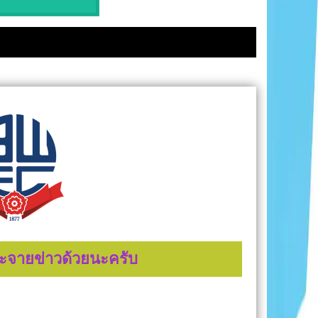
ระจายข่าวด้วยนะครับ