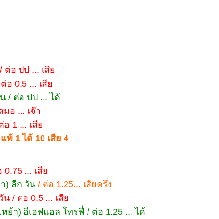
 ต่อ ปป ... เสีย
่อ 0.5 ... เสีย
 / ต่อ ปป ... ได้
สมอ ... เจ๊า
ต่อ 1 ... เสีย
พ้ 1 ได้ 10 เสีย 4
 0.75 ... เสีย
า) ลีก วัน
/ ต่อ 1.25... เสียครึ่ง
น / ต่อ 0.5 ... เสีย
ย้า) อีเอฟแอล โทรฟี่ / ต่อ 1.25 ... ได้