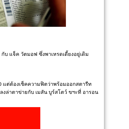
กับ แจ็ค วัตมอฟ ซึ่งพาเหรดเดี้ยงอยู่เดิม
20 แต่ต้องเช็คความฟิตว่าพร้อมออกสตารืท
ลงล่าตาข่ายกับ เมสัน บูร์สโตว์ ขฯะที่ อารอน