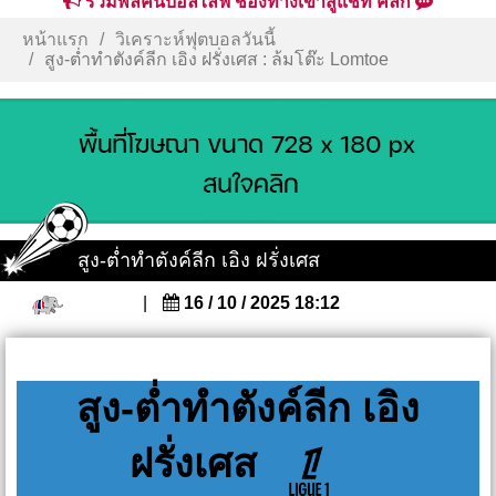
รวมพลคนบอลไลฟ์ ช่องทางเข้าสู่แชท คลิก
หน้าแรก
วิเคราะห์ฟุตบอลวันนี้
สูง-ต่ำทำตังค์ลีก เอิง ฝรั่งเศส : ล้มโต๊ะ Lomtoe
สูง-ต่ำทำตังค์ลีก เอิง ฝรั่งเศส
|
16 / 10 / 2025 18:12
สูง-ต่ำทำตังค์ลีก เอิง
ฝรั่งเศส