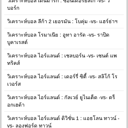
วิเคราะห์บอล เดนมาร์ก : ซอนเดอร์ยิสเก้ -vs- วี
บอร์ก
วิเคราะห์บอล ลีก้า 2 เยอรมัน : โบคุ่ม -vs- แฮร์ธ่าฯ
วิเคราะห์บอล โรมาเนีย : อูทา อารัด -vs- ราปิด
บูคาเรสต์
วิเคราะห์บอล ไอร์แลนด์ : เชลบอร์น -vs- เซนต์ แพ
ทริคส์
วิเคราะห์บอล ไอร์แลนด์ : เดอร์รี่ ซิตี้ -vs- สลิโก้ โร
เวอร์ส
วิเคราะห์บอล ไอร์แลนด์ : กัลเวย์ ยูไนเต็ด -vs- ดร็
อกเฮด้า
วิเคราะห์บอล ไอร์แลนด์ ดิวิชั่น 1 : แอธโลน ทาวน์ -
vs- ลองฟอร์ด ทาวน์