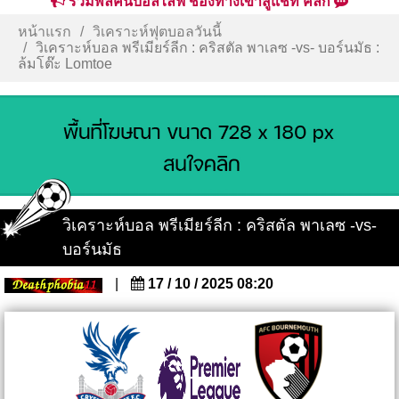
รวมพลคนบอลไลฟ์ ช่องทางเข้าสู่แชท คลิก
หน้าแรก
วิเคราะห์ฟุตบอลวันนี้
วิเคราะห์บอล พรีเมียร์ลีก : คริสตัล พาเลซ -vs- บอร์นมัธ :
ล้มโต๊ะ Lomtoe
วิเคราะห์บอล พรีเมียร์ลีก : คริสตัล พาเลซ -vs-
บอร์นมัธ
|
17 / 10 / 2025 08:20