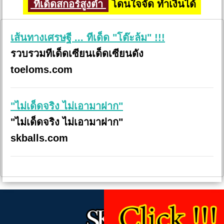
ทีเด็ดสกอร์สูงต่ำ
โดนใจจัด ทำเงินได้
เส้นทางเศรษฐี ... ทีเด็ด "โต๊ะล้ม" !!!
รวบรวมทีเด็ดเซียนเด็ดเซียนดัง
toeloms.com
"ไม่เด็ดจริง ไม่เอามาฝาก"
"ไม่เด็ดจริง ไม่เอามาฝาก"
skballs.com