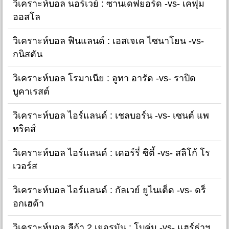
วิเคราะห์บอล นอร์เวย์ : ซานเดฟยอร์ด -vs- เคฟุม
ออสโล
วิเคราะห์บอล ฟินแลนด์ : เอสเจเค ไซนาโยน -vs-
กนิสตัน
วิเคราะห์บอล โรมาเนีย : อูทา อารัด -vs- ราปิด
บูคาเรสต์
วิเคราะห์บอล ไอร์แลนด์ : เชลบอร์น -vs- เซนต์ แพ
ทริคส์
วิเคราะห์บอล ไอร์แลนด์ : เดอร์รี่ ซิตี้ -vs- สลิโก้ โร
เวอร์ส
วิเคราะห์บอล ไอร์แลนด์ : กัลเวย์ ยูไนเต็ด -vs- ดร็
อกเฮด้า
วิเคราะห์บอล ลีก้า 2 เยอรมัน : โบคุ่ม -vs- แฮร์ธ่าฯ