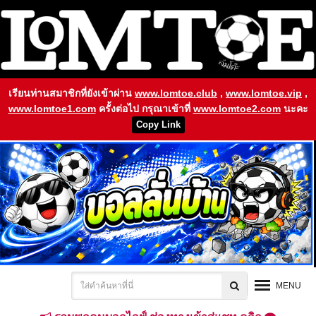
เรียนท่านสมาชิกที่ยังเข้าผ่าน
www.lomtoe.club
,
www.lomtoe.vip
,
www.lomtoe1.com
ครั้งต่อไป กรุณาเข้าที่
www.lomtoe2.com
นะคะ
Copy Link
MENU