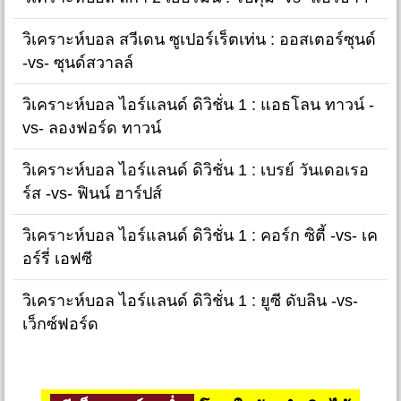
วิเคราะห์บอล สวีเดน ซูเปอร์เร็ตเท่น : ออสเตอร์ซุนด์
-vs- ซุนด์สวาลล์
วิเคราะห์บอล ไอร์แลนด์ ดิวิชั่น 1 : แอธโลน ทาวน์ -
vs- ลองฟอร์ด ทาวน์
วิเคราะห์บอล ไอร์แลนด์ ดิวิชั่น 1 : เบรย์ วันเดอเรอ
ร์ส -vs- ฟินน์ ฮาร์ปส์
วิเคราะห์บอล ไอร์แลนด์ ดิวิชั่น 1 : คอร์ก ซิตี้ -vs- เค
อร์รี่ เอฟซี
วิเคราะห์บอล ไอร์แลนด์ ดิวิชั่น 1 : ยูซี ดับลิน -vs-
เว็กซ์ฟอร์ด