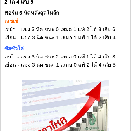
2 ได้ 4 เสีย 5
ฟอร์ม 6 นัดหลังสุดในลีก
เลชเช่
เหย้า - แข่ง 3 นัด ชนะ 0 เสมอ 1 แพ้ 2 ได้ 3 เสีย 6
เยือน - แข่ง 3 นัด ชนะ 1 เสมอ 1 แพ้ 1 ได้ 2 เสีย 4
ซัสซัวโล่
เหย้า - แข่ง 3 นัด ชนะ 2 เสมอ 0 แพ้ 1 ได้ 4 เสีย 3
เยือน - แข่ง 3 นัด ชนะ 1 เสมอ 0 แพ้ 2 ได้ 4 เสีย 5