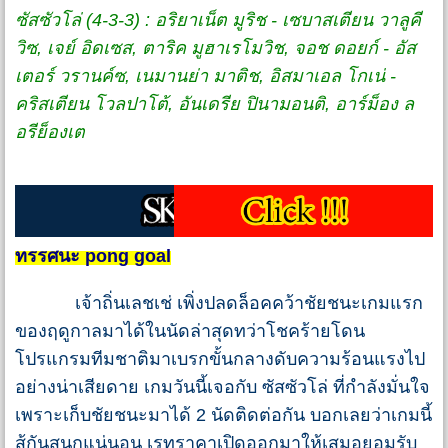
ซัสซัวโล่ (4-3-3) : อริยาเน็ต มูริช - เซบาสเตียน วาลูคี
วิซ, เจย์ อิดเซส, ตาริค มูฮาเรโมวิช, จอช ดอยก์ - อัส
เตอร์ วรานค์ซ, เนมานย่า มาติช, อิสมาเอล โกเน่ -
คริสเตียน โวลปาโต้, อันเดรีย ปินามอนติ, อาร์ม็อง ล
อรีย็องเต
ทรรศนะ pong goal
เจ้าถิ่นเลชเช่ เพิ่งปลดล็อคคว้าชัยชนะเกมแรก
ของฤดูกาลมาได้ในนัดล่าสุดทว่าโชคร้ายโดน
โปรแกรมทีมชาติมาเบรกขั้นกลางดับความร้อนแรงไป
อย่างน่าเสียดาย เกมวันนี้เจอกับ ซัสซัวโล่ ที่กำลังมั่นใจ
เพราะเก็บชัยชนะมาได้ 2 นัดติดต่อกัน บอกเลยว่าเกมนี้
สู้กันสนุกแน่นอน เรทราคาเปิดออกมาให้เสมอยอมรับ