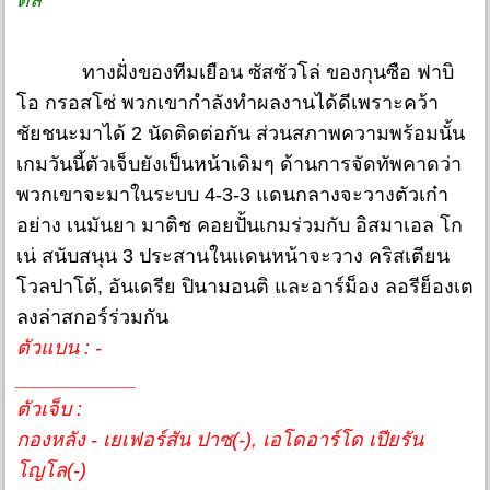
ติล
ทางฝั่งของทีมเยือน ซัสซัวโล่ ของกุนซือ ฟาบิ
โอ กรอสโซ่ พวกเขากำลังทำผลงานได้ดีเพราะคว้า
ชัยชนะมาได้ 2 นัดติดต่อกัน ส่วนสภาพความพร้อมนั้น
เกมวันนี้ตัวเจ็บยังเป็นหน้าเดิมๆ ด้านการจัดทัพคาดว่า
พวกเขาจะมาในระบบ 4-3-3 แดนกลางจะวางตัวเก๋า
อย่าง เนมันยา มาติช คอยปั้นเกมร่วมกับ อิสมาเอล โก
เน่ สนับสนุน 3 ประสานในแดนหน้าจะวาง คริสเตียน
โวลปาโต้, อันเดรีย ปินามอนติ และอาร์ม็อง ลอรีย็องเต
ลงล่าสกอร์ร่วมกัน
ตัวแบน : -
___________
ตัวเจ็บ :
กองหลัง - เยเฟอร์สัน ปาซ(-), เอโดอาร์โด เปียรัน
โญโล(-)