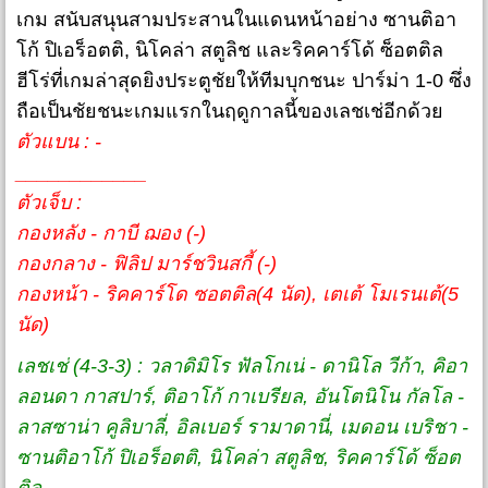
เกม สนับสนุนสามประสานในแดนหน้าอย่าง ซานติอา
โก้ ปิเอร็อตติ, นิโคล่า สตูลิช และริคคาร์โด้ ซ็อตติล
ฮีโร่ที่เกมล่าสุดยิงประตูชัยให้ทีมบุกชนะ ปาร์ม่า 1-0 ซึ่ง
ถือเป็นชัยชนะเกมแรกในฤดูกาลนี้ของเลชเช่อีกด้วย
ตัวแบน : -
____________
ตัวเจ็บ :
กองหลัง - กาบี ฌอง (-)
กองกลาง - ฟิลิป มาร์ชวินสกี้ (-)
กองหน้า - ริคคาร์โด ซอตติล(4 นัด), เตเต้ โมเรนเต้(5
นัด)
เลชเช่ (4-3-3) : วลาดิมิโร ฟัลโกเน่ - ดานิโล วีก้า, คิอา
ลอนดา กาสปาร์, ติอาโก้ กาเบรียล, อันโตนิโน กัลโล -
ลาสซาน่า คูลิบาลี่, อิลเบอร์ รามาดานี่, เมดอน เบริชา -
ซานติอาโก้ ปิเอร็อตติ, นิโคล่า สตูลิช, ริคคาร์โด้ ซ็อต