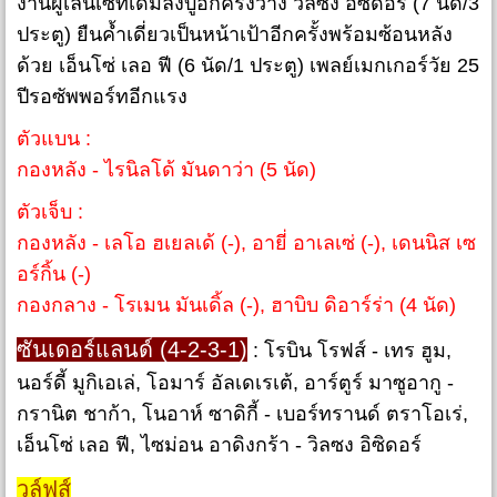
งานผู้เล่นเซ็ทเดิมลงบู๊อีกครั้งวาง วิลซง อิซิดอร์ (7 นัด/3
ประตู) ยืนค้ำเดี่ยวเป็นหน้าเป้าอีกครั้งพร้อมซ้อนหลัง
ด้วย เอ็นโซ่ เลอ ฟี (6 นัด/1 ประตู) เพลย์เมกเกอร์วัย 25
ปีรอซัพพอร์ทอีกแรง
ตัวแบน :
กองหลัง - ไรนิลโด้ มันดาว่า (5 นัด)
ตัวเจ็บ :
กองหลัง - เลโอ ฮเยลเด้ (-), อายี่ อาเลเซ่ (-), เดนนิส เซ
อร์กิ้น (-)
กองกลาง - โรเมน มันเดิ้ล (-), ฮาบิบ ดิอาร์ร่า (4 นัด)
ซันเดอร์แลนด์ (4-2-3-1)
: โรบิน โรฟส์ - เทร ฮูม,
นอร์ดี้ มูกิเอเล่, โอมาร์ อัลเดเรเต้, อาร์ตูร์ มาซูอากู -
กรานิต ชาก้า, โนอาห์ ซาดิกี้ - เบอร์ทรานด์ ตราโอเร่,
เอ็นโซ่ เลอ ฟี, ไซม่อน อาดิงกร้า - วิลซง อิซิดอร์
วูล์ฟส์