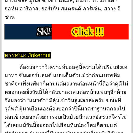
มาร์แชลล์ มูเน็ตซี่, เชา โกเมส, อันเดร ตรินดาเด้ -
จอห์น อาริอาส, ยอร์เก้น สแตรนด์ ลาร์เซ่น, ฮวาง ฮี
ชาน
ทรรศนะ Jokernut
ต้องบอกว่าวิเคราะห์บอลคู่นี้ความได้เปรียบยังเท
มาหา ซันเดอร์แลนด์ แบบเต็มตัวแม้ว่าก่อนเบรคทีม
ชาติจะเพิ่งแพ้มาก็ตามแต่ผลงานก่อนหน้านี้ถือว่าดูดีไม่
หยอกเลยยิ่งวันนี้ได้กลับมาลงเล่นต่อหน้าแฟนๆอีกด้วย
จึงมองว่า "แมวดำ" มีลุ้นเข้าวินสูงเลยล่ะครับ ขณะที่
วูล์ฟส์ ผู้มาเยือนเองต้องบอกว่าปีนี้มาตราฐานตกลงไป
ค่อนข้างเยอะด้วยการจบเป็นบ๊วยลีกและยังชนะใครไม่
ได้เลยแม้วันนี้จะออกไปเยือนทีมน้องใหม่ก็ตามแต่