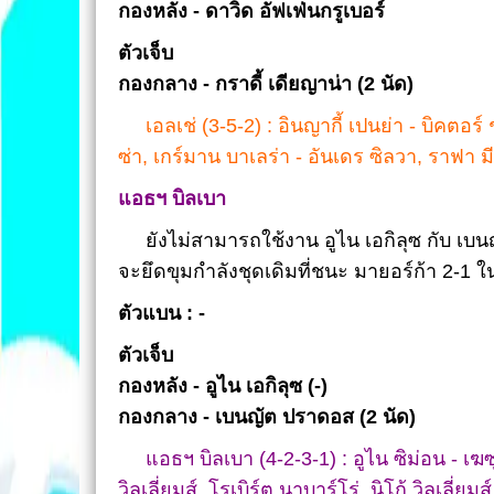
กองหลัง - ดาวิด อัฟเฟ่นกรูเบอร์
ตัวเจ็บ
กองกลาง - กราดี้ เดียญาน่า (2 นัด)
เอลเช่ (3-5-2) : อินญากี้ เปนย่า - บิคตอร
ซ่า, เกร์มาน บาเลร่า - อันเดร ซิลวา, ราฟา มี
แอธฯ บิลเบา
ยังไม่สามารถใช้งาน อูไน เอกิลุซ กับ เบนญั
จะยึดขุมกำลังชุดเดิมที่ชนะ มายอร์ก้า 2-1 ในร
ตัวแบน : -
ตัวเจ็บ
กองหลัง - อูไน เอกิลุซ (-)
กองกลาง - เบนญัต ปราดอส (2 นัด)
แอธฯ บิลเบา (4-2-3-1) : อูไน ซิม่อน - เฆซุส
วิลเลี่ยมส์, โรเบิร์ต นาบาร์โร่, นิโก้ วิลเลี่ยมส์