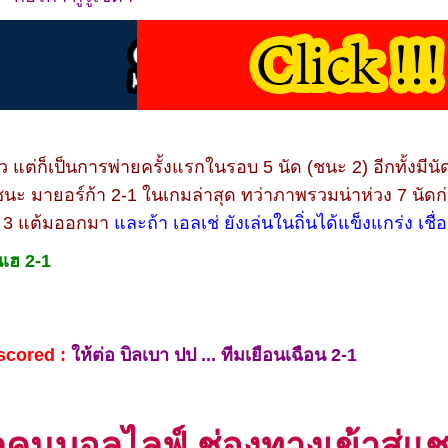
 แต่ก็เป็นการพ่ายครั้งแรกในรอบ 5 นัด (ชนะ 2) อีกทั้งมีนัด
นะ มายอร์ก้า 2-1 ในเกมล่าสุด ทว่าภาพรวมน่าห่วง 7 นัดก่อน
้า 3 แต้มออกมา
และถ้า เอลเช่ ยังเล่นในถิ่นได้แข็งแกร่ง เช
นเฮ 2-1
cored :
ให้ต่อ บิลเบา ปป ... ทีมเยือนเฉือน 2-1
นบอลไลฟ์ ช่องทางเข้าสู่แ