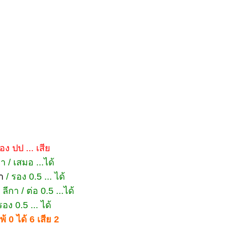
ง ปป ... เสีย
า / เสมอ ...ได้
กา
/ รอง 0.5 ... ได้
ีกา / ต่อ 0.5 ...ได้
รอง 0.5 ... ได้
 0 ได้ 6 เสีย 2