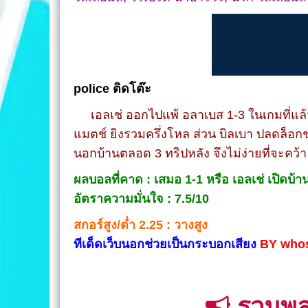
police ติดโต๊ะ
เอลเช่ ออกไปแพ้ อลาเบส 1-3 ในเกมที่แล้ว
แมตช์ ยิงรวมครึ่งโหล ส่วน บิลเบา ปลดล็อกช
นอกบ้านตลอด 3 ทริปหลัง จึงไม่ง่ายที่จะคว
ผลบอลที่คาด : เสมอ 1-1 หรือ เอลเช่ เปิดบ้า
อัตราความมั่นใจ : 7.5/10
สกอร์สูง/ต่ำ 2.25 : วางสูง
ทีเด็ดเว็บนอกช่วยเป็นกระบอกเสียง
BY whos
รวมพลค