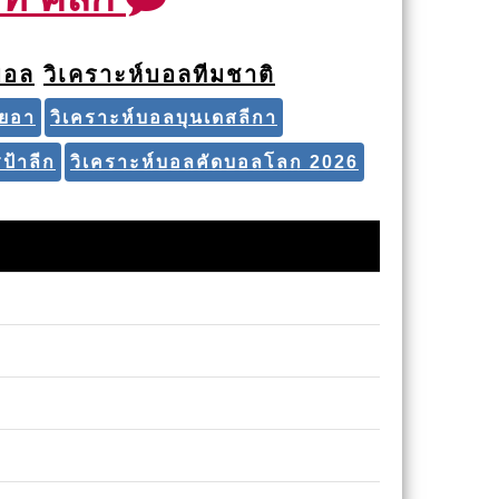
บอล
วิเคราะห์บอลทีมชาติ
ียอา
วิเคราะห์บอลบุนเดสลีกา
ป้าลีก
วิเคราะห์บอลคัดบอลโลก 2026