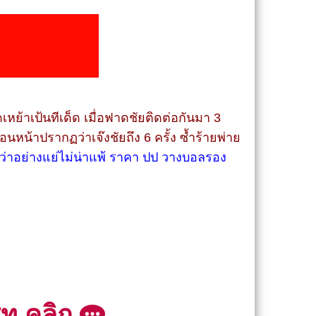
เหย้าเป้นทีเด็ด เมื่อฟาดชัยติดต่อกันมา 3
หน้าปรากฏว่าเจ๊งชัยถึง 6 ครั้ง ซ้ำร้ายพ่าย
ื่อว่าอย่างแย่ไม่น่าแพ้ ราคา ปป วางบอลรอง
ชท คลิก