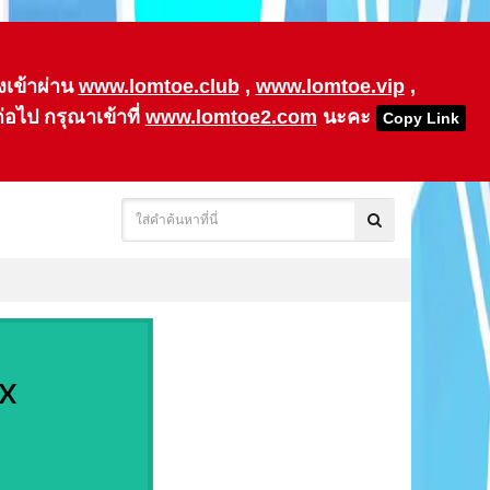
ังเข้าผ่าน
www.lomtoe.club
,
www.lomtoe.vip
,
ต่อไป กรุณาเข้าที่
www.lomtoe2.com
นะคะ
Copy Link