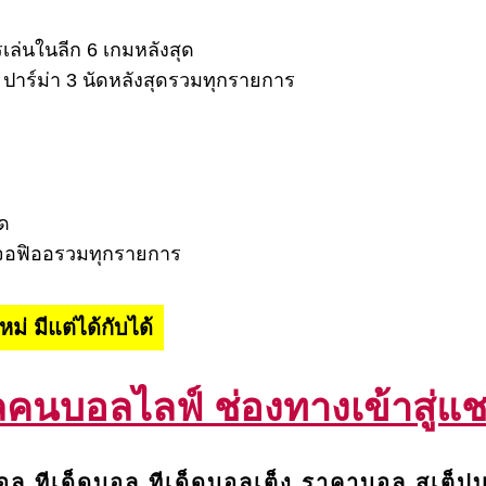
ารเล่นในลีก 6 เกมหลังสุด
บ ปาร์ม่า 3 นัดหลังสุดรวมทุกรายการ
ุด
ี่เจอฟิออรวมทุกรายการ
่ มีแต่ได้กับได้
นบอลไลฟ์ ช่องทางเข้าสู่แ
บอล
ทีเด็ดบอล
ทีเด็ดบอลเต็ง
ราคาบอล
สเต็ป