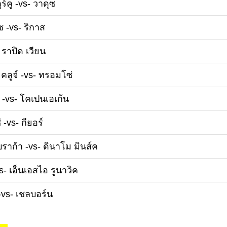
ร์คู -vs- วาดุซ
 -vs- ริกาส
 ราปิด เวียน
คลูจ์ -vs- ทรอมโซ่
 -vs- โคเปนเฮเก้น
 -vs- กียอร์
บราก้า -vs- ดินาโม มินส์ค
s- เอ็นเอสไอ รูนาวิค
-vs- เชลบอร์น