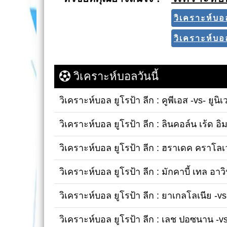
วิเคราะห์บอล
วิเคราะห์บอล
วิเคราะห์บอลวันนี้
วิเคราะห์บอล ยูโรป้า ลีก : คูพีเอส -vs- ยูนิ
วิเคราะห์บอล ยูโรป้า ลีก : ลินคอล์น เร้ด อิ
วิเคราะห์บอล ยูโรป้า ลีก : ฮราเดค คราโลเว
วิเคราะห์บอล ยูโรป้า ลีก : มักคาบี้ เทล อาว
วิเคราะห์บอล ยูโรป้า ลีก : ยาเกลโลเนีย -v
วิเคราะห์บอล ยูโรป้า ลีก : เลช ปอซนาน -