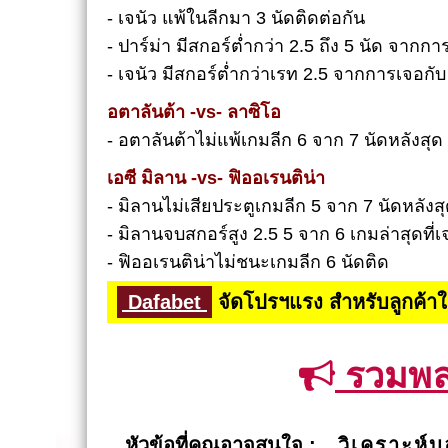
- เจนัว แพ้ในลีกมา 3 นัดติดต่อกัน
- ปาร์ม่า มีสกอร์ต่ำกว่า 2.5 ถึง 5 นัด จากก
- เจนัว มีสกอร์ต่ำกว่าเรท 2.5 จากการเจอกั
อตาลันต้า -vs- ลาซิโอ
- อตาลันต้าไม่แพ้เกมลีก 6 จาก 7 นัดหลังสุด
เอซี มิลาน -vs- ฟิออเรนติน่า
- มิลานไม่เสียประตูเกมลีก 5 จาก 7 นัดหลังส
- มิลานจบสกอร์สูง 2.5 5 จาก 6 เกมล่าสุดท
- ฟิออเรนติน่าไม่ชนะเกมลีก 6 นัดติด
Dafabet
จัดโปรฯแรง สำหรับลูกค้าใหม
รวมพลค
หัวข้อที่คุณอาจสนใจ :
วิเคราะห์