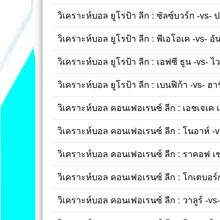
วิเคราะห์บอล ยูโรป้า ลีก : ซัลซ์บวร์ก -vs-
วิเคราะห์บอล ยูโรป้า ลีก : พีเอโอเค -vs- อัน
วิเคราะห์บอล ยูโรป้า ลีก : เอฟซี ธูน -vs- ไวก
วิเคราะห์บอล ยูโรป้า ลีก : เบนฟิก้า -vs- ฮาร
วิเคราะห์บอล คอนเฟอเรนซ์ ลีก : เอชเจเค เฮ
วิเคราะห์บอล คอนเฟอเรนซ์ ลีก : โนอาห์ -v
วิเคราะห์บอล คอนเฟอเรนซ์ ลีก : ราคอฟ เชส
วิเคราะห์บอล คอนเฟอเรนซ์ ลีก : โกเตบอร์ก
วิเคราะห์บอล คอนเฟอเรนซ์ ลีก : วาลูร์ -vs-