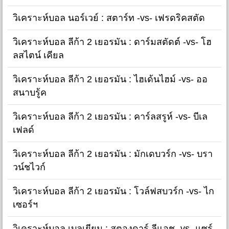
วิเคราะห์บอล นอร์เวย์ : สตาร์ท -vs- เฟรดริคสตัด
วิเคราะห์บอล ลีก้า 2 เยอรมัน : ดาร์มสตัดต์ -vs- โฮ
ลสไตน์ เคียล
วิเคราะห์บอล ลีก้า 2 เยอรมัน : ไฮเด้นไฮม์ -vs- ออ
สนาบรู้ค
วิเคราะห์บอล ลีก้า 2 เยอรมัน : คาร์ลสรูห์ -vs- บีเล
เฟลด์
วิเคราะห์บอล ลีก้า 2 เยอรมัน : มักเดบวร์ก -vs- บรา
วน์ชไวก์
วิเคราะห์บอล ลีก้า 2 เยอรมัน : โวล์ฟสบวร์ก -vs- ไก
เซอร์ฯ
วิเคราะห์บอล เบลเยียม : สตองดาร์ ลีแอช -vs- แซร์