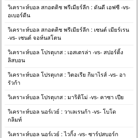
วิเคราะห์บอล สกอตติช พรีเมียร์ลีก : ดันดี เอฟซี -vs-
อเบอร์ดีน
วิเคราะห์บอล สกอตติช พรีเมียร์ลีก : เซนต์ เมียร์เรน
-vs- เซนต์ จอห์นสโตน
วิเคราะห์บอล โปรตุเกส : เอสเตรล่า -vs- สปอร์ติ้ง
ลิสบอน
วิเคราะห์บอล โปรตุเกส : วิตอเรีย กิมาไรส์ -vs- อา
รัวก้า
วิเคราะห์บอล โปรตุเกส : มาริติโม่ -vs- คาซา เปีย
วิเคราะห์บอล นอร์เวย์ : วาเลเรนก้า -vs- โบโด
กลิมท์
วิเคราะห์บอล นอร์เวย์ : ไวกิ้ง -vs- ซาร์ปสบอร์ก