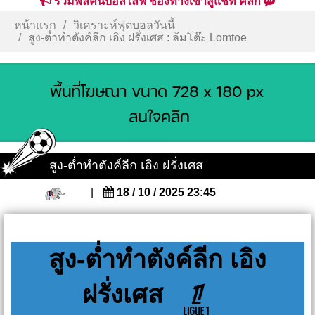
รวมพลคนบอลไลฟ์ ช่องทางเข้าสู่แชท คลิก
หน้าแรก
วิเคราะห์ฟุตบอลวันนี้
สูง-ต่ำทำตังค์ลีก เอิง ฝรั่งเศส : ล้มโต๊ะ Lomtoe
สูง-ต่ำทำตังค์ลีก เอิง ฝรั่งเศส
|
18 / 10 / 2025 23:45
สูง-ต่ำทำตังค์ลีก เอิง
ฝรั่งเศส