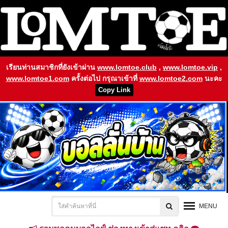
เรียนท่านสมาชิกที่ยังเข้าผ่าน
www.lomtoe.club
,
www.lomtoe.vip
,
www.lomtoe1.com
ครั้งต่อไป กรุณาเข้าที่
www.lomtoe2.com
นะคะ
Copy Link
MENU