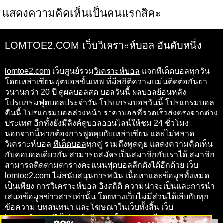
แสดงความคิดเห็นเป็นคนแรกสิคะ
LOMTOE2.COM เว็บวิเคราะห์บอล อันดับหนึ่ง
lomtoe2.com
เว็บศูนย์รวม
วิเคราะห์บอล
แจกทีเด็ดบอลทุกวัน
โดยเหล่าเซียนฟุตบอลขั้นเทพ ที่มีสถิติความแม่นติดต่อกันยา
วนานกว่า 20 ปี ดูผลบอลสด บอลวันนี้ ผลบอลย้อนหลัง
โปรแกรมฟุตบอลประจำวัน
โปรแกรมบอลวันนี้
โปรแกรมบอล
คืนนี้ โปรแกรมบอลล่วงหน้า ราคาบอลที่รวดเร็วส่งตรงจากต่าง
ประเทศ อีกทั้งยังมีลิงค์ดูบอลออนไลน์ให้ชม 24 ชั่วโมง
นอกจากนี้หากต้องการพูดคุยกับเหล่าเซียน และไม่พลาด
วิเคราะห์บอล
ทีเด็ดบอล
ทุกคู่ รวมถึงพูดคุย แสดงความคิดเห็น
กับคอบอลเดียวกัน สามารถสมัครเป็นสมาชิกกับเราได้ สมาชิก
สามารถติดตามตารางคะแนนฟุตบอลลีกดังได้อีกด้วย เว็บ
lomtoe2.com ไม่สนับสนุนการพนัน เนื้อหาและข้อมูลทั้งหมด
เป็นเพียง การวิเคราะห์บอล อิงสถิติ ความน่าจะเป็นและการนำ
เสนอข้อมูลข่าวสารเท่านั้น โดยทางเว็บไม่มีส่วนได้เสียกับทุก
ข้อความ บทสนทนา และโฆษณาในเว็บทั้งสิ้น เว็บ
lomtoe2.com จึงไม่ขอรับผิดชอบในทุกๆ กรณี