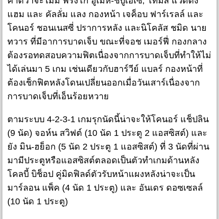
คาดว่าจะไม่มี ฟรังโก อูเมห์-ชิบูเอเซ, โทมัส แวดดิง
แฮม และ คัลลั่ม แลง กองหน้า เจค็อบ ฟาร์เรลล์ และ
โคนอร์ ชอนเนสซี่ ปราการหลัง และนิโคลัส ชมิด นาย
ทวาร ที่มีอาการบาดเจ็บ ขณะที่จอช เมอร์ฟี่ กองกลาง
ต้องรอทดสอบความฟิตเนื่องจากการบาดเจ็บที่ทำให้ไม่
ได้เล่นมา 5 เกม เช่นเดียวกับฮาร์วีย์ แบลร์ กองหน้าที่
ต้องเช็กฟิตหลังโดนเปลี่ยนออกเมื่อวันเสาร์เนื่องจาก
การบาดเจ็บที่เอ็นร้อยหวาย
ตามระบบ 4-2-3-1 เกมรุกนัดนี้น่าจะให้โคนอร์ แช็ปลิน
(9 นัด) จอห์น สวิฟต์ (10 นัด 1 ประตู 2 แอสซิสต์) และ
ยัง มิน-ฮย็อก (5 นัด 2 ประตู 1 แอสซิสต์) ที่ 3 นัดที่ผ่าน
มามีประตูหรือแอสซิสต์ตลอดเป็นตัวทำเกมด้านหลัง
โคลบี้ บิช็อป คู่มิดฟิลด์ตัวรับหน้าแผงหลังน่าจะเป็น
มาร์ลอน แพ็ค (4 นัด 1 ประตู) และ อันเดร ดอซเซลล์
(10 นัด 1 ประตู)