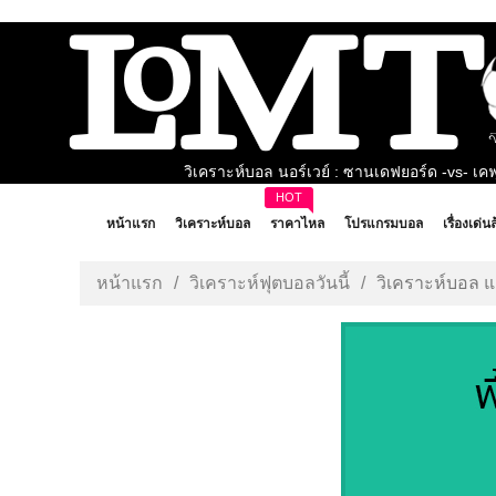
วิเคราะห์บอล นอร์เวย์ : ซานเดฟยอร์ด -vs- เค
วิเคราะห์บอล เบลเยี่ยม : คลับ บรูซ -vs- คอร
วิเคราะห์บอล ไอร์แลนด์ ดิวิชั่น 1 : เบรย์ วันเดอเรอร์ส 
HOT
วิเคราะห์บอล ไอร์แลนด์ : เชลบอร์น -vs- เซนต์
หน้าแรก
วิเคราะห์บอล
ราคาไหล
โปรแกรมบอล
เรื่องเด่น
วิเคราะห์บอล โรมาเนีย : อูทา อารัด -vs- ราปิด
วิเคราะห์บอล สวีเดน ซูเปอร์เร็ตเท่น : ออสเตอร์ซุนด์ 
หน้าแรก
วิเคราะห์ฟุตบอลวันนี้
วิเคราะห์บอล แช
วิเคราะห์บอล ไอร์แลนด์ : เดอร์รี่ ซิตี้ -vs- สลิโ
วิเคราะห์บอล ไอร์แลนด์ : กัลเวย์ ยูไนเต็ด -vs- 
วิเคราะห์บอล ไอร์แลนด์ ดิวิชั่น 1 : ยูซี ดับลิน -vs
วิเคราะห์บอล เดนมาร์ก : ซอนเดอร์ยิสเก้ -vs-
วิเคราะห์บอล ไอร์แลนด์ ดิวิชั่น 1 : แอธโลน ทาวน์ -v
วิเคราะห์บอล ลีก คัพ : มิดเดิ้ลสโบรช์ -vs- เ
วิเคราะห์บอล ลีก คัพ : วีคอมบ์ -vs- สตี
วิเคราะห์บอล ลีก คัพ : วูล์ฟส์ -vs- พอร์
วิเคราะห์บอล ลีก้า 2 เยอรมัน : โบคุ่ม -vs- แ