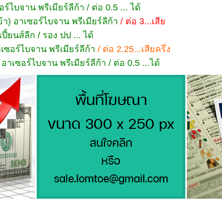
ไบจาน พรีเมียร์ลีก้า / ต่อ 0.5 ... ได้
า) อาเซอร์ไบจาน พรีเมียร์ลีก้า
/ ต่อ 3...เสีย
้ยนส์ลีก / รอง ปป ... ได้
ซอร์ไบจาน พรีเมียร์ลีก้า
/ ต่อ 2.25...เสียครึ่ง
ซอร์ไบจาน พรีเมียร์ลีก้า / ต่อ 0.5 ...ได้