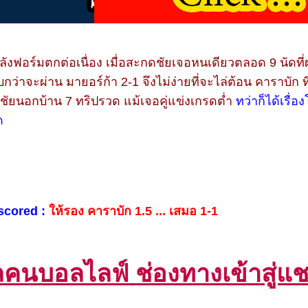
หลังฟอร์มตกต่อเนื่อง เมื่อสะกดชัยเจอหนเดียวตลอด 9 นัดที
กว่าจะผ่าน มายอร์ก้า 2-1 จึงไม่ง่ายที่จะไล่ต้อน คาราบัก 
ัยนอกบ้าน 7 ทริปรวด แม้เจอคู่แข่งเกรดต่ำ
ทว่าก็ได้เรื่
ด
cored :
ให้รอง คาราบัก 1.5 ... เสมอ 1-1
นบอลไลฟ์ ช่องทางเข้าสู่แ