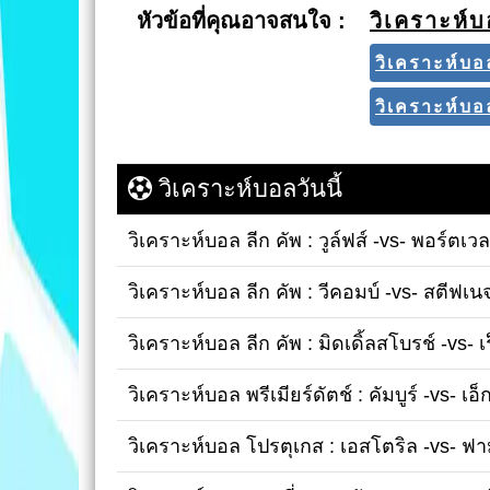
หัวข้อที่คุณอาจสนใจ :
วิเคราะห์
วิเคราะห์บอล
วิเคราะห์บอล
วิเคราะห์บอลวันนี้
วิเคราะห์บอล ลีก คัพ : วูล์ฟส์ -vs- พอร์ตเวล
วิเคราะห์บอล ลีก คัพ : วีคอมบ์ -vs- สตีฟเน
วิเคราะห์บอล ลีก คัพ : มิดเดิ้ลสโบรช์ -vs- 
วิเคราะห์บอล พรีเมียร์ดัตช์ : คัมบูร์ -vs- เอ
วิเคราะห์บอล โปรตุเกส : เอสโตริล -vs- ฟา