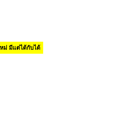
่ มีแต่ได้กับได้