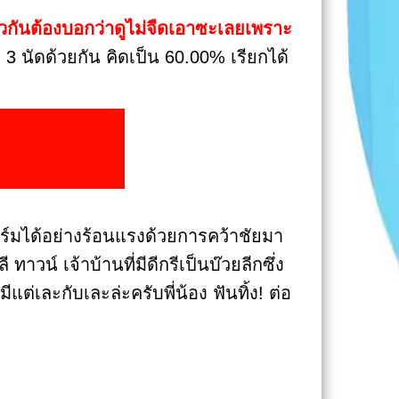
วกันต้องบอกว่าดูไม่จืดเอาซะเลยเพราะ
3 นัดด้วยกัน คิดเป็น 60.00% เรียกได้
ร์มได้อย่างร้อนแรงด้วยการคว้าชัยมา
วน์ เจ้าบ้านที่มีดีกรีเป็นบ๊วยลีกซึ่ง
ีแต่เละกับเละล่ะครับพี่น้อง ฟันทิ้ง! ต่อ