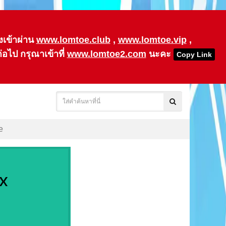
ังเข้าผ่าน
www.lomtoe.club
,
www.lomtoe.vip
,
ต่อไป กรุณาเข้าที่
www.lomtoe2.com
นะคะ
Copy Link
e