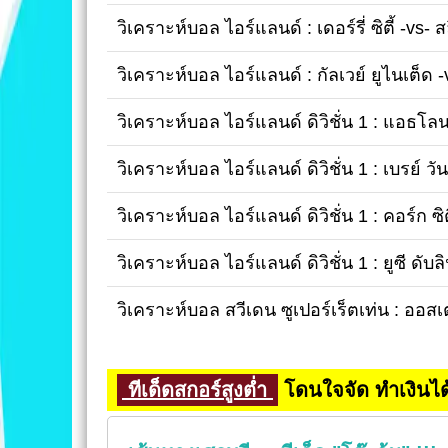
วิเคราะห์บอล ไอร์แลนด์ : เดอร์รี่ ซิตี้ -vs- 
วิเคราะห์บอล ไอร์แลนด์ : กัลเวย์ ยูไนเต็ด 
วิเคราะห์บอล ไอร์แลนด์ ดิวิชั่น 1 : แอธโล
วิเคราะห์บอล ไอร์แลนด์ ดิวิชั่น 1 : เบรย์ วั
วิเคราะห์บอล ไอร์แลนด์ ดิวิชั่น 1 : คอร์ก ซิตี
วิเคราะห์บอล ไอร์แลนด์ ดิวิชั่น 1 : ยูซี ดับล
วิเคราะห์บอล สวีเดน ซูเปอร์เร็ตเท่น : ออสเ
ทีเด็ดสกอร์สูงต่ำ
โดนใจจัด ทำเงินได