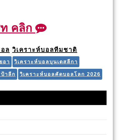
ชท คลิก
บอล
วิเคราะห์บอลทีมชาติ
ียอา
วิเคราะห์บอลบุนเดสลีกา
ป้าลีก
วิเคราะห์บอลคัดบอลโลก 2026