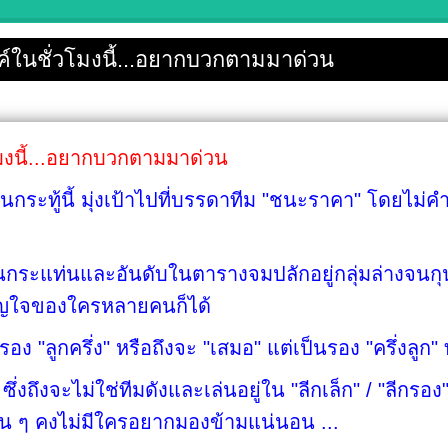
อร์เล็ชต์
ไอ คลาคสวิค
์ในชั่วโมงนี้...อยากบวกตามมาด่วน
ีเอสเคเอ โซเฟีย
กบวกตามมาด่วน
)
ๆ)
ร์ เรย์ยาวิค
มงนี้...อยากบวกตามมาด่วน
 ปาฟอส
เรนเจอร์ส
ในกระทู้นี้ มุ่งเป้าไปที่บรรดาทีม "ชนะราคา" โดยไม
าร์ทส์
เอสไอ รูนาวิค
s- ดินาโม มินส์ค
อนกระแท่นและอันดับในตารางจมปลักอยู่กลุ่มล่างจนก
 -vs- วาดุซ
ัญใจของใครหลายคนก็ได้
ง "ลูกครึ่ง" หรือถึงจะ "เสมอ" แต่เป็นรอง "ครึ่งลูก" ท้า
่งถึงจะไม่ใช่ทีมดังและเล่นอยู่ใน "ลีกเล็ก" / "ลีกรอง
ๆ ท่าน ๆ คงไม่มีใครอยากมองข้ามแน่นอน ...