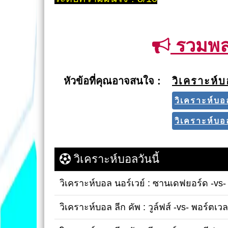
รวมพลค
หัวข้อที่คุณอาจสนใจ :
วิเคราะห์
วิเคราะห์บอล
วิเคราะห์บอล
วิเคราะห์บอลวันนี้
วิเคราะห์บอล นอร์เวย์ : ซานเดฟยอร์ด -vs
วิเคราะห์บอล ลีก คัพ : วูล์ฟส์ -vs- พอร์ตเวล