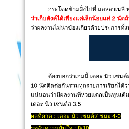
กระโดดข้ามฝั่งไปที่ แอลลาเนลี ทาว
ว่าเก็บตังค์ได้เพียงแค่เล็กน้อยแค่ 2 นั
ว่าผลงานไม่น่าข้องเกี่ยวด้วยประการทั้ง
ต้องบอกว่าเกมนี้ เดอะ นิว เซนต์ส รอ
10 นัดติดต่อกันรวมทุกรายการเรียกได้ว่าพ
แน่นอนว่ามีผลงานที่ห่วยแตกเป็นทุนเดิมอยู
เดอะ นิว เซนต์ส 3.5
ผลที่คาด : เดอะ นิว เซนต์ส ชนะ 4-0
ระดับความมั่นใจ : 8/10