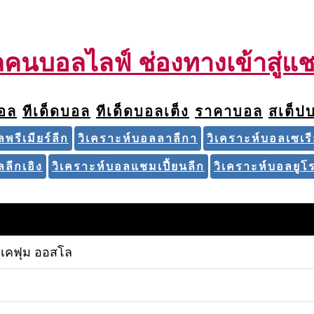
นบอลไลฟ์ ช่องทางเข้าสู่แ
บอล
ทีเด็ดบอล
ทีเด็ดบอลเต็ง
ราคาบอล
สเต็ป
พรีเมียร์ลีก
วิเคราะห์บอลลาลีกา
วิเคราะห์บอลเซเร
ลีกเอิง
วิเคราะห์บอลแชมเปี้ยนลีก
วิเคราะห์บอลยูโร
- เคฟุม ออสโล