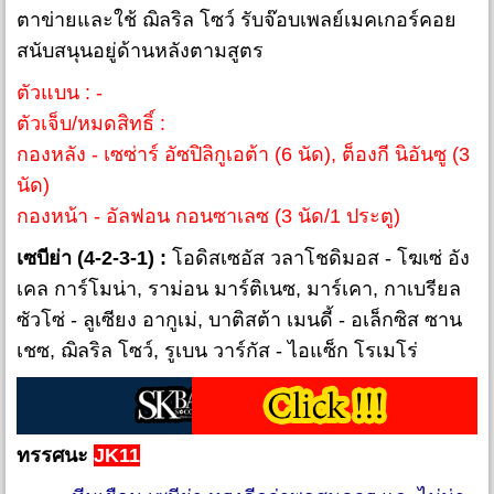
ตาข่ายและใช้ ฌิลริล โซว์ รับจ๊อบเพลย์เมคเกอร์คอย
สนับสนุนอยู่ด้านหลังตามสูตร
ตัวแบน : -
ตัวเจ็บ/หมดสิทธิ์ :
กองหลัง - เซซ่าร์ อัซปิลิกูเอต้า (6 นัด), ต็องกี นิอันซู (3
นัด)
กองหน้า - อัลฟอน กอนซาเลซ (3 นัด/1 ประตู)
เซบีย่า (4-2-3-1) :
โอดิสเซอัส วลาโชดิมอส - โฆเซ่ อัง
เคล การ์โมน่า, ราม่อน มาร์ติเนซ, มาร์เคา, กาเบรียล
ซัวโซ่ - ลูเซียง อากูเม่, บาติสต้า เมนดี้ - อเล็กซิส ซาน
เชซ, ฌิลริล โซว์, รูเบน วาร์กัส - ไอแซ็ก โรเมโร่
ทรรศนะ
JK11