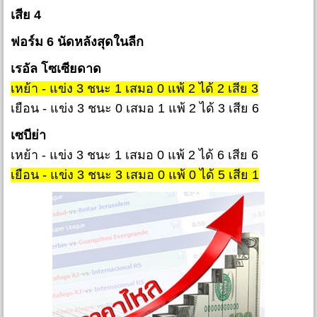
เสีย 4
ฟอร์ม 6 นัดหลังสุดในลีก
เรอัล โซเซียดาด
เหย้า - แข่ง 3 ชนะ 1 เสมอ 0 แพ้ 2 ได้ 2 เสีย 3
เยือน - แข่ง 3 ชนะ 0 เสมอ 1 แพ้ 2 ได้ 3 เสีย 6
เซบีย่า
เหย้า - แข่ง 3 ชนะ 1 เสมอ 0 แพ้ 2 ได้ 6 เสีย 6
เยือน - แข่ง 3 ชนะ 3 เสมอ 0 แพ้ 0 ได้ 5 เสีย 1