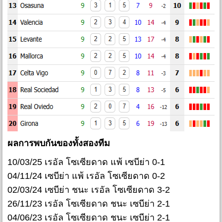
ผลการพบกันของทั้งสองทีม
10/03/25 เรอัล โซเซียดาด แพ้ เซบีย่า 0-1
04/11/24 เซบีย่า แพ้ เรอัล โซเซียดาด 0-2
02/03/24 เซบีย่า ชนะ เรอัล โซเซียดาด 3-2
26/11/23 เรอัล โซเซียดาด ชนะ เซบีย่า 2-1
04/06/23 เรอัล โซเซียดาด ชนะ เซบีย่า 2-1