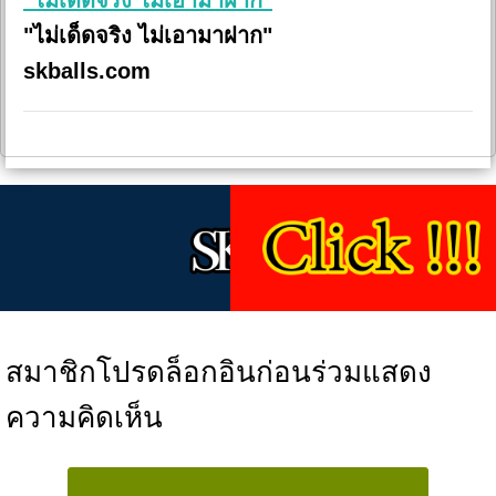
"ไม่เด็ดจริง ไม่เอามาฝาก"
skballs.com
สมาชิกโปรดล็อกอินก่อนร่วมแสดง
ความคิดเห็น