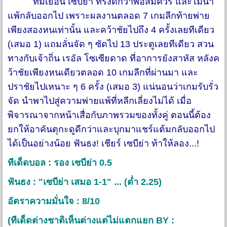
ทีมเยือน เซบีย่า ทรงดีกว่าพอสมควร และไม่น่า
แพ้กลับออกไป เพราะผลงานตลอด 7 เกมลีกท้ายพ่าย
เพียงสองหนเท่านั้น และคว้าชัยไปถึง 4 ครั้งเลยทีเดียว
(เสมอ 1) แถมลั่นจัด ๆ ซัดไป 13 ประตูเลยทีเดียว สวน
ทางกับเจ้าถิ่น เรอัล โซเซียดาด ที่อาการยังสาหัส หลังค
ว้าชัยเพียงหนเดียวตลอด 10 เกมลีกที่ผ่านมา และ
ปราชัยไปเหนาะ ๆ 6 ครั้ง (เสมอ 3) แน่นอนว่าเกมรับรั่ว
จัด นำพาไปสู่ความพ่ายแพ้ที่หลีกเลี่ยงไม่ได้ เมื่อ
พิจารณาจากหน้าเสื่อกับภาพรวมของทั้งคู่ ตอนนี้ต้อง
ยกให้อาคันตุกะดูดีกว่าและบุกมาแชร์แต้มกลับออกไป
ได้เป็นอย่างน้อย ฟันธง! เชียร์ เซบีย่า ท้าให้ลอง...!
ทีเด็ดบอล : รอง เซบีย่า 0.5
ฟันธง : "เซบีย่า เสมอ 1-1" ... (ต่ำ 2.25)
อัตราความมั่นใจ : 8/10
(ทีเด็ดต่างชาติเห็นต่างแต่ไม่แตกแยก BY :