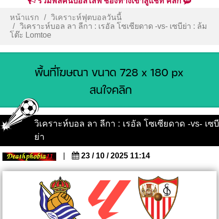
รวมพลคนบอลไลฟ์ ช่องทางเข้าสู่แชท คลิก
หน้าแรก
วิเคราะห์ฟุตบอลวันนี้
วิเคราะห์บอล ลา ลีกา : เรอัล โซเซียดาด -vs- เซบีย่า : ล้ม
โต๊ะ Lomtoe
วิเคราะห์บอล ลา ลีกา : เรอัล โซเซียดาด -vs- เซบี
ย่า
|
23 / 10 / 2025 11:14