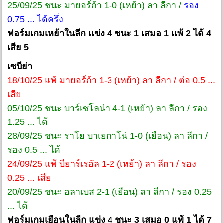
25/09/25 ชนะ มายอร์ก้า 1-0 (เหย้า) ลา ลีกา /
รอง
0.75 ... ได้ครึ่ง
ฟอร์มเกมเหย้าในลีก แข่ง 4 ชนะ 1 เสมอ 1 แพ้ 2 ได้ 4
เสีย 5
เซบีย่า
18/10/25 แพ้ มายอร์ก้า 1-3 (เหย้า) ลา ลีกา / ต่อ 0.5 ...
เสีย
05/10/25 ชนะ บาร์เซโลน่า 4-1 (เหย้า) ลา ลีกา / รอง
1.25 ... ได้
28/09/25 ชนะ ราโย บาเยกาโน่ 1-0 (เยือน) ลา ลีกา /
รอง 0.5 ... ได้
24/09/25 แพ้ บียาร์เรอัล 1-2 (เหย้า) ลา ลีกา / รอง
0.25 ... เสีย
20/09/25 ชนะ อลาเบส 2-1 (เยือน) ลา ลีกา / รอง 0.25
... ได้
ฟอร์มเกมเยือนในลีก แข่ง 4 ชนะ 3 เสมอ 0 แพ้ 1 ได้ 7