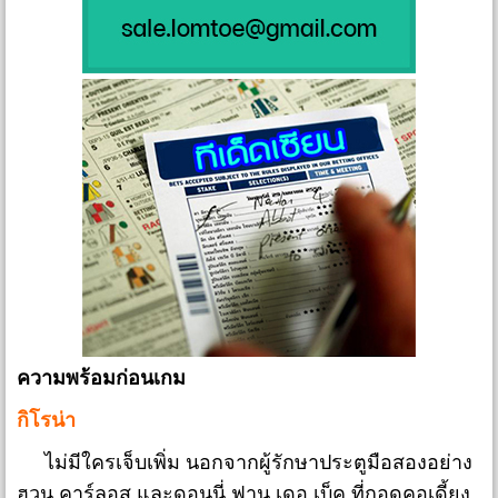
ความพร้อมก่อนเกม
กิโรน่า
ไม่มีใครเจ็บเพิ่ม นอกจากผู้รักษาประตูมือสองอย่าง
ฮวน คาร์ลอส และดอนนี่ ฟาน เดอ เบ็ค ที่กอดคอเดี้ยง