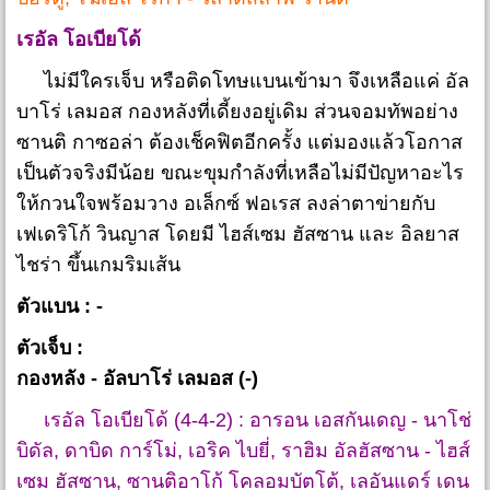
เรอัล โอเบียโด้
ไม่มีใครเจ็บ หรือติดโทษแบนเข้ามา จึงเหลือแค่ อัล
บาโร่ เลมอส กองหลังที่เดี้ยงอยู่เดิม ส่วนจอมทัพอย่าง
ซานติ กาซอล่า ต้องเช็คฟิตอีกครั้ง แต่มองแล้วโอกาส
เป็นตัวจริงมีน้อย ขณะขุมกำลังที่เหลือไม่มีปัญหาอะไร
ให้กวนใจพร้อมวาง อเล็กซ์ ฟอเรส ลงล่าตาข่ายกับ
เฟเดริโก้ วินญาส โดยมี ไฮส์เซม ฮัสซาน และ อิลยาส
ไชร่า ขึ้นเกมริมเส้น
ตัวแบน : -
ตัวเจ็บ :
กองหลัง - อัลบาโร่ เลมอส (-)
เรอัล โอเบียโด้ (4-4-2) : อารอน เอสกันเดญ - นาโช่
บิดัล, ดาบิด การ์โม่, เอริค ไบยี่, ราฮิม อัลฮัสซาน - ไฮส์
เซม ฮัสซาน, ซานติอาโก้ โคลอมบัตโต้, เลอันแดร์ เดน