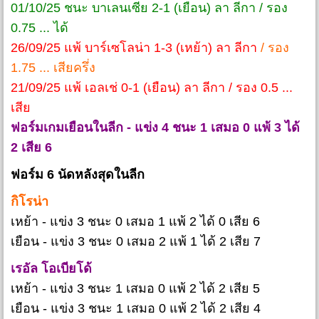
01/10/25 ชนะ บาเลนเซีย 2-1 (เยือน) ลา ลีกา / รอง
0.75 ... ได้
26/09/25 แพ้ บาร์เซโลน่า 1-3 (เหย้า) ลา ลีกา
/ รอง
1.75 ... เสียครึ่ง
21/09/25 แพ้ เอลเช่ 0-1 (เยือน) ลา ลีกา / รอง 0.5 ...
เสีย
ฟอร์มเกมเยือนในลีก - แข่ง 4 ชนะ 1 เสมอ 0 แพ้ 3 ได้
2 เสีย 6
ฟอร์ม 6 นัดหลังสุดในลีก
กิโรน่า
เหย้า - แข่ง 3 ชนะ 0 เสมอ 1 แพ้ 2 ได้ 0 เสีย 6
เยือน - แข่ง 3 ชนะ 0 เสมอ 2 แพ้ 1 ได้ 2 เสีย 7
เรอัล โอเบียโด้
เหย้า - แข่ง 3 ชนะ 1 เสมอ 0 แพ้ 2 ได้ 2 เสีย 5
เยือน - แข่ง 3 ชนะ 1 เสมอ 0 แพ้ 2 ได้ 2 เสีย 4