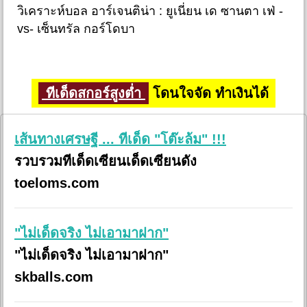
วิเคราะห์บอล อาร์เจนติน่า : ยูเนี่ยน เด ซานตา เฟ่ -
vs- เซ็นทรัล กอร์โดบา
ทีเด็ดสกอร์สูงต่ำ
โดนใจจัด ทำเงินได้
เส้นทางเศรษฐี ... ทีเด็ด "โต๊ะล้ม" !!!
รวบรวมทีเด็ดเซียนเด็ดเซียนดัง
toeloms.com
"ไม่เด็ดจริง ไม่เอามาฝาก"
"ไม่เด็ดจริง ไม่เอามาฝาก"
skballs.com