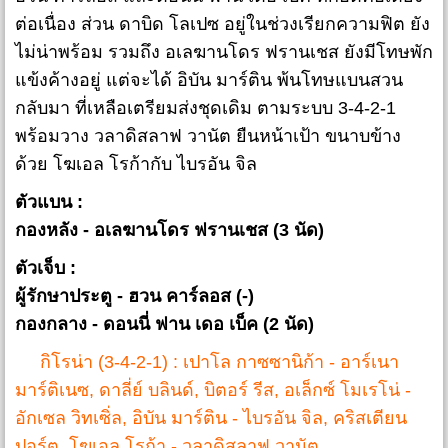
ต่อเนื่อง ส่วน ดาบิด โลเปซ อยู่ในช่วงเรียกความฟิต ยัง
ไม่น่าพร้อม รวมถึง อเลฆานโดร ฟรานเชส ยังมีโทษพัก
แข้งค้างอยู่ แต่จะได้ อิบัน มาร์ติน พ้นโทษแบนสวน
กลับมา ที่เหลือเตรียมส่งชุดเดิม ตามระบบ 3-4-2-1
พร้อมวาง วลาดิสลาฟ วานัต ยืนหน้าเป้า ขนาบข้าง
ด้วย โฆเอล โรก้ากับ ไบรอัน จิล
ตัวแบน :
กองหลัง - อเลฆานโดร ฟรานเชส (3 นัด)
ตัวเจ็บ :
ผู้รักษาประตู - ฮวน คาร์ลอส (-)
กองกลาง - ดอนนี่ ฟาน เดอ เบ็ค (2 นัด)
กิโรน่า (3-4-2-1) : เปาโล กาซซานิก้า - อาร์เนา
มาร์ติเนซ, ดาลี่ย์ บลินด์, บิตอร์ รีส, อเล็กซ์ โมเรโน่ -
อักเซล วิทเซิ่ล, อิบัน มาร์ติน - ไบรอัน จิล, คริสเตียน
ปอร์ตู, โฆเอล โรก้า - วลาดิสลาฟ วานัต