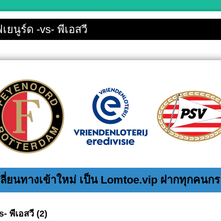
vs- อเบอร์ดีน
บอร์ก
เยนูร์ด -vs- พีเอสวี
ฮลสไตน์ เคียล
ต์บรอมวิช
์แฮมป์ตัน
์ทสมัธ
ิงแฮม
ด กลิมท์
ดอนส์
ฮมป์ตัน
ิ้ง ลิสบอน
กบวกตามมาด่วน
ๆ)
)
น่า ซิตตาร์ด
ลี่ยนทางเข้าใหม่ เป็น Lomtoe.vip ฝากทุกคนก
-vs- เทลสตาร์
- วิลเล่ม ทเว
ซงต์-ชิลลัวส์
s- พีเอสวี (2)