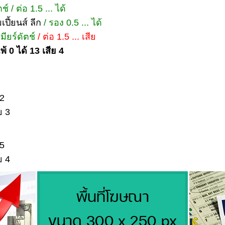
 / ต่อ 1.5 ... ได้
เปี้ยนส์ ลีก
/ รอง 0.5 ... ได้
มียร์ดัตช์
/
ต่อ 1.5 ... เสีย
 0 ได้ 13 เสีย 4
 2
ย 3
 5
ย 4