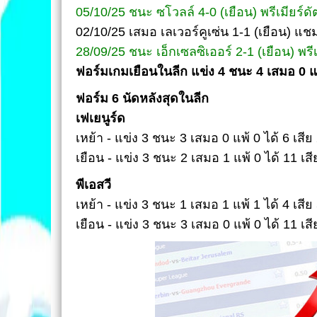
05/10/25 ชนะ ซโวลล์ 4-0 (เยือน) พรีเมียร์ดัตช์
02/10/25 เสมอ เลเวอร์คูเซ่น 1-1 (เยือน) แชม
28/09/25 ชนะ เอ็กเซลซิเออร์ 2-1 (เยือน) พรีเ
ฟอร์มเกมเยือนในลีก แข่ง 4 ชนะ 4 เสมอ 0 แพ้
ฟอร์ม 6 นัดหลังสุดในลีก
เฟเยนูร์ด
เหย้า - แข่ง 3 ชนะ 3 เสมอ 0 แพ้ 0 ได้ 6 เสีย
เยือน - แข่ง 3 ชนะ 2 เสมอ 1 แพ้ 0 ได้ 11 เสี
พีเอสวี
เหย้า - แข่ง 3 ชนะ 1 เสมอ 1 แพ้ 1 ได้ 4 เสีย
เยือน - แข่ง 3 ชนะ 3 เสมอ 0 แพ้ 0 ได้ 11 เสี