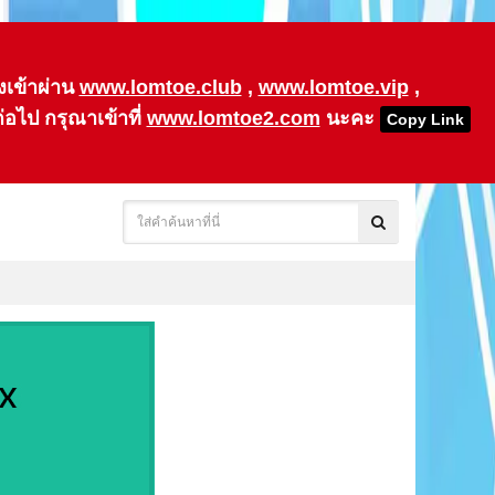
ังเข้าผ่าน
www.lomtoe.club
,
www.lomtoe.vip
,
ต่อไป กรุณาเข้าที่
www.lomtoe2.com
นะคะ
Copy Link