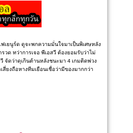
เฟเยนูร์ด ดูจะพกความมั่นใจมาเป็นพิเศษหลัง
วด ทว่าการเจอ พีเอสวี ต้องยอมรับว่าไม่
สวี จัดว่าดุเกินต้านหลังชนะมา 4 เกมติดพ่วง
เสี่ยงถือหางทีมเยือนเชื่อว่ามีของมากกว่า