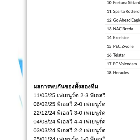
ผลการพบกันของทั้งสองทีม
11/05/25 เฟเยนูร์ด 2-3 พีเอสวี
06/02/25 พีเอสวี 2-0 เฟเยนูร์ด
22/12/24 พีเอสวี 3-0 เฟเยนูร์ด
04/08/24 พีเอสวี 4-4 เฟเยนูร์ด
03/03/24 พีเอสวี 2-2 เฟเยนูร์ด
25/01/24 เฟเยนูร์ด 1-0 พีเอสวี