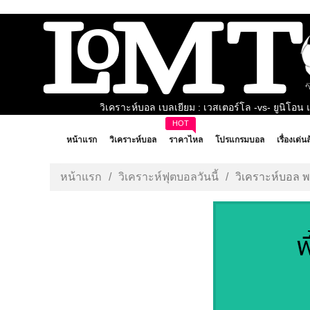
วิเคราะห์บอล เบลเยียม : เวสเตอร์โล -vs- ยูนิโอน แ
วิเคราะห์บอล เบลเยียม : แซงต์ ทรุยเดนส์ -v
วิเคราะห์บอล เบลเยียม : สตองดาร์ ลีแอช -vs- แซ
HOT
วิเคราะห์บอล ลีก เดอซ์ : โซโชซ์ -vs- แซงต์
หน้าแรก
วิเคราะห์บอล
ราคาไหล
โปรแกรมบอล
เรื่องเด่น
วิเคราะห์บอล ลีก เดอซ์ : น็องต์ -vs- เร้ด 
วิเคราะห์บอล ลีก เดอซ์ : มงต์เปลลิเย่ร์ -vs
หน้าแรก
วิเคราะห์ฟุตบอลวันนี้
วิเคราะห์บอล พรี
วิเคราะห์บอล ลีก้า 2 เยอรมัน : โวล์ฟสบวร์ก -v
วิเคราะห์บอล ลีก้า 2 เยอรมัน : มักเดบวร์ก -vs- 
วิเคราะห์บอล ลีก้า 2 เยอรมัน : คาร์ลสรูห์ -vs-
วิเคราะห์บอล โปรตุเกส : วิตอเรีย กิมาไรส์ -vs-
วิเคราะห์บอล โปรตุเกส : มาริติโม่ -vs- คาซ
วิเคราะห์บอล ลีก้า 2 เยอรมัน : ไฮเด้นไฮม์ -vs-
วิเคราะห์บอล นอร์เวย์ : สตาร์ท -vs- เฟรดร
วิเคราะห์บอล พรีเมียร์ดัตช์ : อัลค์ม่าร์ -vs-
วิเคราะห์บอล สกอตติช พรีเมียร์ลีก : เซนต์ เมียร์เรน -