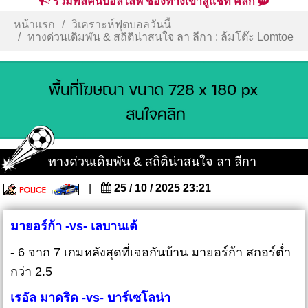
รวมพลคนบอลไลฟ์ ช่องทางเข้าสู่แชท คลิก
หน้าแรก
วิเคราะห์ฟุตบอลวันนี้
ทางด่วนเดิมพัน & สถิติน่าสนใจ ลา ลีกา : ล้มโต๊ะ Lomtoe
ทางด่วนเดิมพัน & สถิติน่าสนใจ ลา ลีกา
|
25 / 10 / 2025 23:21
มายอร์ก้า -vs- เลบานเต้
- 6 จาก 7 เกมหลังสุดที่เจอกันบ้าน มายอร์ก้า สกอร์ต่ำ
กว่า 2.5
เรอัล มาดริด -vs- บาร์เซโลน่า