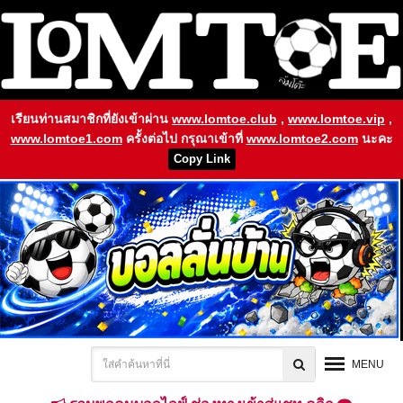
เรียนท่านสมาชิกที่ยังเข้าผ่าน
www.lomtoe.club
,
www.lomtoe.vip
,
www.lomtoe1.com
ครั้งต่อไป กรุณาเข้าที่
www.lomtoe2.com
นะคะ
Copy Link
MENU