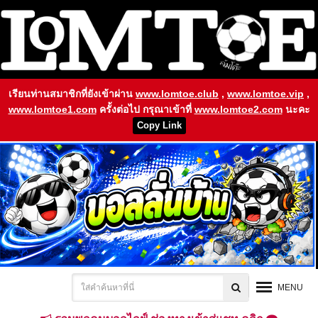
เรียนท่านสมาชิกที่ยังเข้าผ่าน
www.lomtoe.club
,
www.lomtoe.vip
,
www.lomtoe1.com
ครั้งต่อไป กรุณาเข้าที่
www.lomtoe2.com
นะคะ
Copy Link
MENU