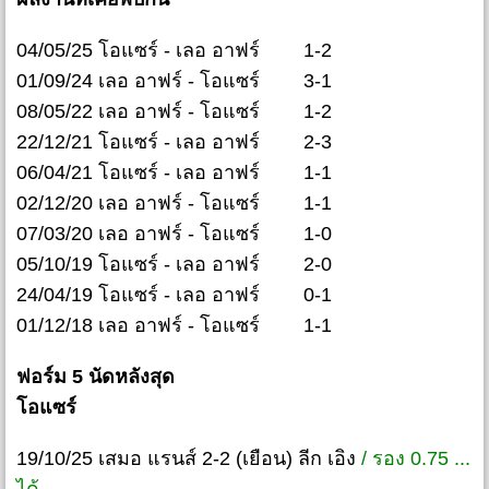
04/05/25 โอแซร์ - เลอ อาฟร์ 1-2
01/09/24 เลอ อาฟร์ - โอแซร์ 3-1
08/05/22 เลอ อาฟร์ - โอแซร์ 1-2
22/12/21 โอแซร์ - เลอ อาฟร์ 2-3
06/04/21 โอแซร์ - เลอ อาฟร์ 1-1
02/12/20 เลอ อาฟร์ - โอแซร์ 1-1
07/03/20 เลอ อาฟร์ - โอแซร์ 1-0
05/10/19 โอแซร์ - เลอ อาฟร์ 2-0
24/04/19 โอแซร์ - เลอ อาฟร์ 0-1
01/12/18 เลอ อาฟร์ - โอแซร์ 1-1
ฟอร์ม 5 นัดหลังสุด
โอแซร์
19/10/25 เสมอ แรนส์ 2-2 (เยือน) ลีก เอิง
/ รอง 0.75 ...