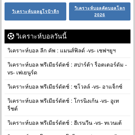
วิเคราะห์บอลคัดบอลโลก
วิเคราะห์บอลยูโรป้าลีก
2026
วิเคราะห์บอลวันนี้
วิเคราะห์บอล ลีก คัพ : แมนส์ฟิลด์ -vs- เชฟฯยูฯ
วิเคราะห์บอล พรีเมียร์ดัตช์ : สปาร์ต้า ร็อตเตอร์ดัม -
vs- เฟเยนูร์ด
วิเคราะห์บอล พรีเมียร์ดัตช์ : ซโวลล์ -vs- อาแจ็กซ์
วิเคราะห์บอล พรีเมียร์ดัตช์ : โกรนิงเก้น -vs- อูเท
ร็ชต์
วิเคราะห์บอล พรีเมียร์ดัตช์ : ฮีเรนวีน -vs- ทเวนเต้