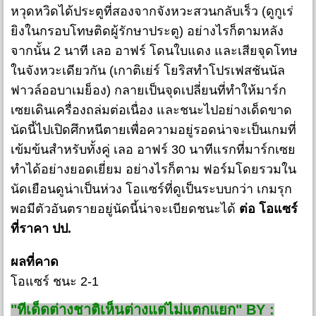
หวุดหวิดได้ประตูที่สองจากจังหวะสวนกลับเร็ว (ดูกูเร่
ยิงในกรอบโทษติดผู้รักษาประตู) อย่างไรก็ตามหลัง
จากนั้น 2 นาที เลอ อาฟร์ โดนใบแดง และเสียจุดโทษ
ในจังหวะเดียวกัน (เกาติเย่ร์ โยริสทำโปรเฟสชันนัล
ฟาวล์ออบาเมย็อง) กลายเป็นจุดเปลี่ยนที่ทำให้มาร์ก
เซยเดินเครื่องถล่มต่อเนื่อง และชนะไปอย่างเด็ดขาด
นัดนี้ไปเปิดศึกหนีตายเพื่อความอยู่รอดน่าจะเป็นเกมที่
เข้มข้นสำหรับทั้งคู่ เลอ อาฟร์ 30 นาทีแรกที่มาร์กเซย
ทำได้อย่างยอดเยี่ยม อย่างไรก็ตาม ฟอร์มโดยรวมใน
นัดเยือนดูน่าเป็นห่วง โอแซร์ที่ดูเป็นระบบกว่า เกมรุก
พอมีตัวอันตรายอยู่นัดนี้น่าจะเบียดชนะได้
ต่อ โอแซร์
ที่ราคา ปป.
ผลที่คาด
โอแซร์ ชนะ 2-1
"ทีเด็ดต่างชาติเห็นต่างแต่ไม่แตกแยก" BY :