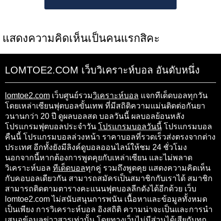
แสดงความคิดเห็นเป็นคนแรกสิคะ
LOMTOE2.COM เว็บวิเคราะห์บอล อันดับหนึ่ง
lomtoe2.com
เว็บศูนย์รวม
วิเคราะห์บอล
แจกทีเด็ดบอลทุกวัน
โดยเหล่าเซียนฟุตบอลขั้นเทพ ที่มีสถิติความแม่นติดต่อกันยา
วนานกว่า 20 ปี ดูผลบอลสด บอลวันนี้ ผลบอลย้อนหลัง
โปรแกรมฟุตบอลประจำวัน
โปรแกรมบอลวันนี้
โปรแกรมบอล
คืนนี้ โปรแกรมบอลล่วงหน้า ราคาบอลที่รวดเร็วส่งตรงจากต่าง
ประเทศ อีกทั้งยังมีลิงค์ดูบอลออนไลน์ให้ชม 24 ชั่วโมง
นอกจากนี้หากต้องการพูดคุยกับเหล่าเซียน และไม่พลาด
วิเคราะห์บอล
ทีเด็ดบอล
ทุกคู่ รวมถึงพูดคุย แสดงความคิดเห็น
กับคอบอลเดียวกัน สามารถสมัครเป็นสมาชิกกับเราได้ สมาชิก
สามารถติดตามตารางคะแนนฟุตบอลลีกดังได้อีกด้วย เว็บ
lomtoe2.com ไม่สนับสนุนการพนัน เนื้อหาและข้อมูลทั้งหมด
เป็นเพียง การวิเคราะห์บอล อิงสถิติ ความน่าจะเป็นและการนำ
เสนอข้อมูลข่าวสารเท่านั้น โดยทางเว็บไม่มีส่วนได้เสียกับทุก