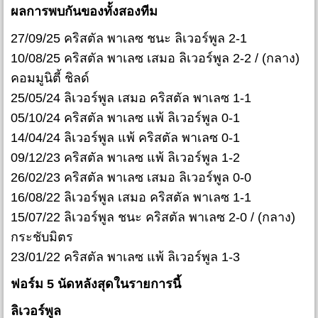
ผลการพบกันของทั้งสองทีม
27/09/25 คริสตัล พาเลซ ชนะ ลิเวอร์พูล 2-1
10/08/25 คริสตัล พาเลซ เสมอ ลิเวอร์พูล 2-2 / (กลาง)
คอมมูนิตี้ ชิลด์
25/05/24 ลิเวอร์พูล เสมอ คริสตัล พาเลซ 1-1
05/10/24 คริสตัล พาเลซ แพ้ ลิเวอร์พูล 0-1
14/04/24 ลิเวอร์พูล แพ้ คริสตัล พาเลซ 0-1
09/12/23 คริสตัล พาเลซ แพ้ ลิเวอร์พูล 1-2
26/02/23 คริสตัล พาเลซ เสมอ ลิเวอร์พูล 0-0
16/08/22 ลิเวอร์พูล เสมอ คริสตัล พาเลซ 1-1
15/07/22 ลิเวอร์พูล ชนะ คริสตัล พาเลซ 2-0 / (กลาง)
กระชับมิตร
23/01/22 คริสตัล พาเลซ แพ้ ลิเวอร์พูล 1-3
ฟอร์ม 5 นัดหลังสุดในรายการนี้
ลิเวอร์พูล