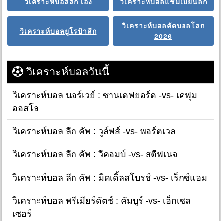
วิเคราะห์บอลลีก เอิง
วิเคราะห์บอลแชมเปี้ยนลีก
วิเคราะห์บอลคัดบอลโลก
วิเคราะห์บอลยูโรป้าลีก
2026
วิเคราะห์บอลวันนี้
วิเคราะห์บอล นอร์เวย์ : ซานเดฟยอร์ด -vs- เคฟุม
ออสโล
วิเคราะห์บอล ลีก คัพ : วูล์ฟส์ -vs- พอร์ตเวล
วิเคราะห์บอล ลีก คัพ : วีคอมบ์ -vs- สตีฟเนจ
วิเคราะห์บอล ลีก คัพ : มิดเดิ้ลสโบรช์ -vs- เร็กซ์แฮม
วิเคราะห์บอล พรีเมียร์ดัตช์ : คัมบูร์ -vs- เอ็กเซล
เซอร์