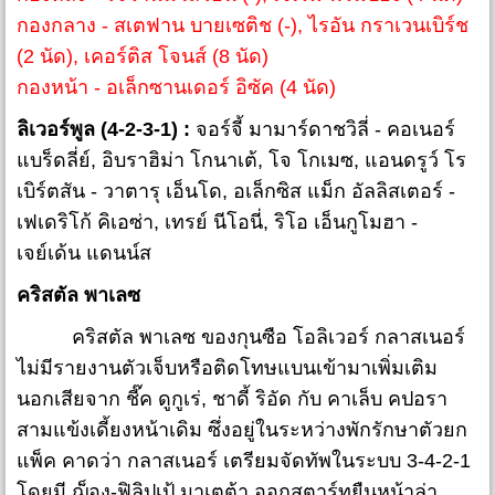
กองกลาง - สเตฟาน บายเซติช (-), ไรอัน กราเวนเบิร์ช
(2 นัด), เคอร์ติส โจนส์ (8 นัด)
กองหน้า - อเล็กซานเดอร์ อิซัค (4 นัด)
ลิเวอร์พูล (4-2-3-1) :
จอร์จี้ มามาร์ดาชวิลี่ - คอเนอร์
แบร็ดลี่ย์, อิบราฮิม่า โกนาเต้, โจ โกเมซ, แอนดรูว์ โร
เบิร์ตสัน - วาตารุ เอ็นโด, อเล็กซิส แม็ก อัลลิสเตอร์ -
เฟเดริโก้ คิเอซ่า, เทรย์ นีโอนี่, ริโอ เอ็นกูโมฮา -
เจย์เด้น แดนน์ส
คริสตัล พาเลซ
คริสตัล พาเลซ ของกุนซือ โอลิเวอร์ กลาสเนอร์
ไม่มีรายงานตัวเจ็บหรือติดโทษแบนเข้ามาเพิ่มเติม
นอกเสียจาก ชี๊ค ดูกูเร่, ชาดี้ ริอัด กับ คาเล็บ คปอรา
สามแข้งเดี้ยงหน้าเดิม ซึ่งอยู่ในระหว่างพักรักษาตัวยก
แพ็ค คาดว่า กลาสเนอร์ เตรียมจัดทัพในระบบ 3-4-2-1
โดยมี ฌ็อง-ฟิลิปเป้ มาเตต้า ออกสตาร์ทยืนหน้าล่า