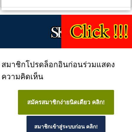
สมาชิกโปรดล็อกอินก่อนร่วมแสดง
ความคิดเห็น
สมัครสมาชิกง่ายนิดเดียว คลิก!
สมาชิกเข้าสู่ระบบก่อน คลิก!