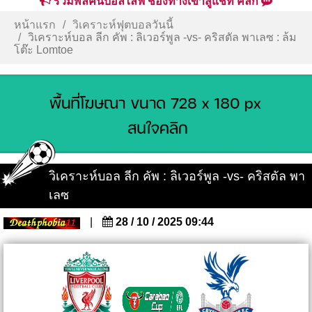
รวมพลคนบอลไลฟ์ ช่องทางเข้าสู่แชท คลิก
หน้าแรก
วิเคราะห์ฟุตบอลวันนี้
วิเคราะห์บอล ลีก คัพ : ลิเวอร์พูล -vs- คริสตัล พาเลซ : ล้ม
โต๊ะ Lomtoe
วิเคราะห์บอล ลีก คัพ : ลิเวอร์พูล -vs- คริสตัล พา
เลซ
|
28 / 10 / 2025 09:44