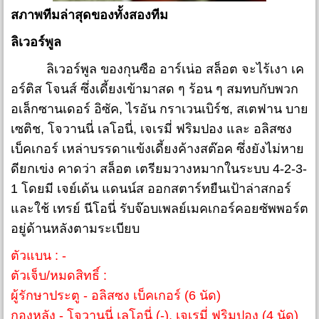
สภาพทีมล่าสุดของทั้งสองทีม
ลิเวอร์พูล
ลิเวอร์พูล ของกุนซือ อาร์เน่อ สล็อต จะไร้เงา เค
อร์ติส โจนส์ ซึ่งเดี้ยงเข้ามาสด ๆ ร้อน ๆ สมทบกับพวก
อเล็กซานเดอร์ อิซัค, ไรอัน กราเวนเบิร์ช, สเตฟาน บาย
เซติช, โจวานนี่ เลโอนี่, เจเรมี่ ฟริมปอง และ อลิสซง
เบ็คเกอร์ เหล่าบรรดาแข้งเดี้ยงค้างสต๊อค ซึ่งยังไม่หาย
ดียกเข่ง คาดว่า สล็อต เตรียมวางหมากในระบบ 4-2-3-
1 โดยมี เจย์เด้น แดนน์ส ออกสตาร์ทยืนเป้าล่าสกอร์
และใช้ เทรย์ นีโอนี่ รับจ๊อบเพลย์เมคเกอร์คอยซัพพอร์ต
อยู่ด้านหลังตามระเบียบ
ตัวแบน : -
ตัวเจ็บ/หมดสิทธิ์ :
ผู้รักษาประตู - อลิสซง เบ็คเกอร์ (6 นัด)
กองหลัง - โจวานนี่ เลโอนี่ (-), เจเรมี่ ฟริมปอง (4 นัด)