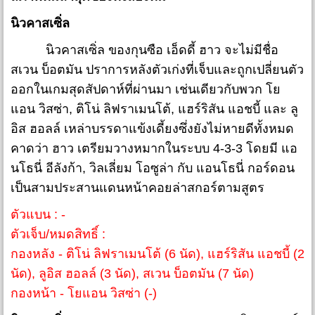
นิวคาสเซิ่ล
นิวคาสเซิ่ล ของกุนซือ เอ็ดดี้ ฮาว จะไม่มีชื่อ
สเวน บ็อตมัน ปราการหลังตัวเก่งที่เจ็บและถูกเปลี่ยนตัว
ออกในเกมสุดสัปดาห์ที่ผ่านมา เช่นเดียวกับพวก โย
แอน วิสซ่า, ติโน่ ลิฟราเมนโต้, แฮร์ริสัน แอชบี้ และ ลู
อิส ฮอลล์ เหล่าบรรดาแข้งเดี้ยงซึ่งยังไม่หายดีทั้งหมด
คาดว่า ฮาว เตรียมวางหมากในระบบ 4-3-3 โดยมี แอ
นโธนี่ อีลังก้า, วิลเลี่ยม โอซูล่า กับ แอนโธนี่ กอร์ดอน
เป็นสามประสานแดนหน้าคอยล่าสกอร์ตามสูตร
ตัวแบน : -
ตัวเจ็บ/หมดสิทธิ์ :
กองหลัง - ติโน่ ลิฟราเมนโต้ (6 นัด), แฮร์ริสัน แอชบี้ (2
นัด), ลูอิส ฮอลล์ (3 นัด), สเวน บ็อตมัน (7 นัด)
กองหน้า - โยแอน วิสซ่า (-)