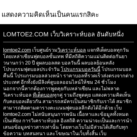
แสดงความคิดเห็นเป็นคนแรกสิคะ
LOMTOE2.COM เว็บวิเคราะห์บอล อันดับหนึ่ง
lomtoe2.com
เว็บศูนย์รวม
วิเคราะห์บอล
แจกทีเด็ดบอลทุกวัน
โดยเหล่าเซียนฟุตบอลขั้นเทพ ที่มีสถิติความแม่นติดต่อกันยา
วนานกว่า 20 ปี ดูผลบอลสด บอลวันนี้ ผลบอลย้อนหลัง
โปรแกรมฟุตบอลประจำวัน
โปรแกรมบอลวันนี้
โปรแกรมบอล
คืนนี้ โปรแกรมบอลล่วงหน้า ราคาบอลที่รวดเร็วส่งตรงจากต่าง
ประเทศ อีกทั้งยังมีลิงค์ดูบอลออนไลน์ให้ชม 24 ชั่วโมง
นอกจากนี้หากต้องการพูดคุยกับเหล่าเซียน และไม่พลาด
วิเคราะห์บอล
ทีเด็ดบอล
ทุกคู่ รวมถึงพูดคุย แสดงความคิดเห็น
กับคอบอลเดียวกัน สามารถสมัครเป็นสมาชิกกับเราได้ สมาชิก
สามารถติดตามตารางคะแนนฟุตบอลลีกดังได้อีกด้วย เว็บ
lomtoe2.com ไม่สนับสนุนการพนัน เนื้อหาและข้อมูลทั้งหมด
เป็นเพียง การวิเคราะห์บอล อิงสถิติ ความน่าจะเป็นและการนำ
เสนอข้อมูลข่าวสารเท่านั้น โดยทางเว็บไม่มีส่วนได้เสียกับทุก
ข้อความ บทสนทนา และโฆษณาในเว็บทั้งสิ้น เว็บ