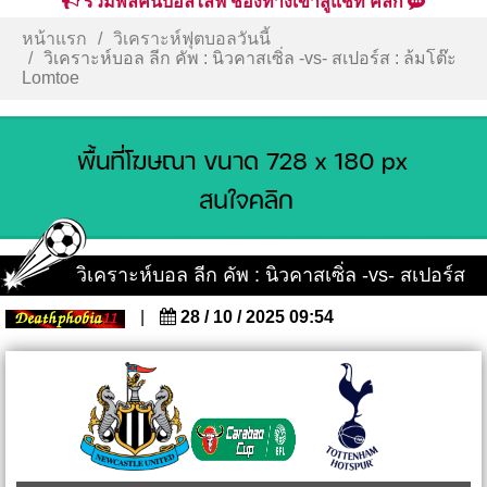
รวมพลคนบอลไลฟ์ ช่องทางเข้าสู่แชท คลิก
หน้าแรก
วิเคราะห์ฟุตบอลวันนี้
วิเคราะห์บอล ลีก คัพ : นิวคาสเซิ่ล -vs- สเปอร์ส : ล้มโต๊ะ
Lomtoe
วิเคราะห์บอล ลีก คัพ : นิวคาสเซิ่ล -vs- สเปอร์ส
|
28 / 10 / 2025 09:54