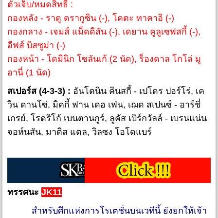
ตัวเจ็บ/หมดสิทธิ์ :
กองหลัง - ราดู ดรากูซิน (-), โคตะ ทาคาอิ (-)
กองกลาง - เจมส์ แม็ดดิสัน (-), เดยาน คูลูเซฟสกี้ (-),
อีฟส์ บิสซูม่า (-)
กองหน้า - โดมินิก โซลันเก้ (2 นัด), ร็องดาล โกโล่ มู
อานี่ (1 นัด)
สเปอร์ส (4-3-3) :
อันโตนิน คินสกี้ - เปโดร ปอร์โร่, เค
วิน ดานโซ่, มิคกี้ ฟาน เดอ เฟ่น, เฌด สเปนซ์ - อาร์ชี่
เกรย์, โรดริโก้ เบนตานกูร์, ลูคัส เบิร์กวัลล์ - เบรนแน่น
จอห์นสัน, มาติส แตล, วิลซง โอโดแบร์
ทรรศนะ
JK11
สำหรับศึกแห่งการโรเตชั่นบนเวทีนี้ ยังยกให้เจ้า