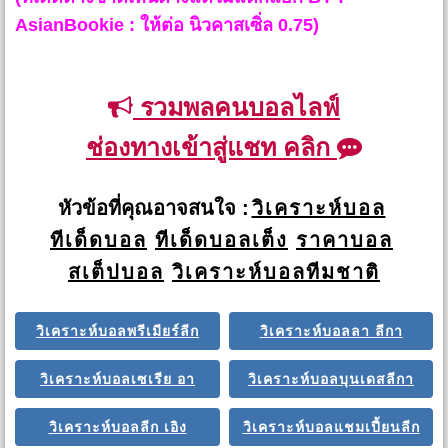
AsianBookie : ให้ต่อ นิวคาสเซิ่ล 0.75)
รวมพลคนบอลไลฟ์
ช่องทางเข้าสู่แชท คลิก
หัวข้อที่คุณอาจสนใจ :
วิเคราะห์บอล
ทีเด็ดบอล
ทีเด็ดบอลเต็ง
ราคาบอล
สเต็ปบอล
วิเคราะห์บอลทีมชาติ
วิเคราะห์บอลพรีเมียร์ลีก
วิเคราะห์บอลลา ลีกา
วิเคราะห์บอลเซเรีย อา
วิเคราะห์บอลบุนเดสลีกา
วิเคราะห์บอลลีก เอิง
วิเคราะห์บอลแชมเปี้ยนลีก