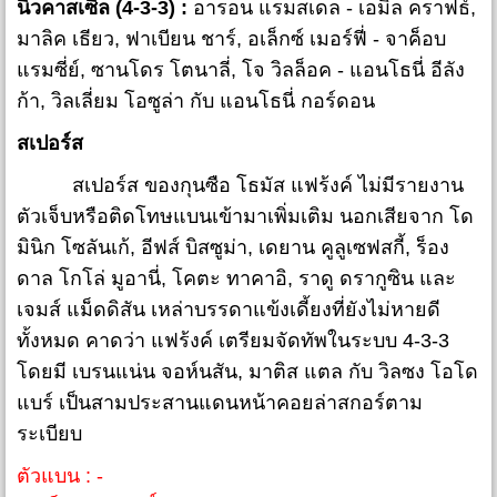
นิวคาสเซิ่ล (4-3-3) :
อารอน แรมสเดล - เอมิล คราฟธ์,
มาลิค เธียว, ฟาเบียน ชาร์, อเล็กซ์ เมอร์ฟี่ - จาค็อบ
แรมซี่ย์, ซานโดร โตนาลี่, โจ วิลล็อค - แอนโธนี่ อีลัง
ก้า, วิลเลี่ยม โอซูล่า กับ แอนโธนี่ กอร์ดอน
สเปอร์ส
สเปอร์ส ของกุนซือ โธมัส แฟร้งค์ ไม่มีรายงาน
ตัวเจ็บหรือติดโทษแบนเข้ามาเพิ่มเติม นอกเสียจาก โด
มินิก โซลันเก้, อีฟส์ บิสซูม่า, เดยาน คูลูเซฟสกี้, ร็อง
ดาล โกโล่ มูอานี่, โคตะ ทาคาอิ, ราดู ดรากูซิน และ
เจมส์ แม็ดดิสัน เหล่าบรรดาแข้งเดี้ยงที่ยังไม่หายดี
ทั้งหมด คาดว่า แฟร้งค์ เตรียมจัดทัพในระบบ 4-3-3
โดยมี เบรนแน่น จอห์นสัน, มาติส แตล กับ วิลซง โอโด
แบร์ เป็นสามประสานแดนหน้าคอยล่าสกอร์ตาม
ระเบียบ
ตัวแบน : -