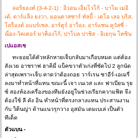
ลอริยองต์ (3-4-2-1) : อิวอน เอ็มโวโก้ - บาโม เมอิ
เต้, ดาร์แล็ง ยงวา, มอนตาสซาร์ ทัลบี้ - เตโอ เลอ บริส,
โลร็องต์ อแบร์เชล, อาร์ตูร์ อาว็อง, อาร์แซน คูวัสซี่ -
ฌ็อง-วิคเตอร์ มาค็องโก้, ปาโบล ปาชิส - อิเยกุน โตซิน
เปแอสเช
ทะยอยได้ตัวหลักหายเจ็บกลับมาเกือบหมด แต่ต้อง
สังเวย อาชราฟ ฮาคิมี่ แบ็คขวาตัวเก่งที่ซัดไป 2 ลูกนัด
ล่าสุดเพราะเจ็บ คาดว่าต้องถอย วาร์เรน ซาอีร์-เอเมรี่
ลงมาทำหน้าที่แทน ขณะนี้ เจา เนเวส และ ฟาเบียน รุย
ซ์ สองห้องเครื่องของทีมยังอยู่ในช่วงเรียกความฟิต จึง
ต้องใช้ ลี คัง อิน ทำหน้าที่ตรงกลางแทน ประสานงาน
กับ วิตินญ่า ด้านแนวรุกวาง อุสมัน เดมเบเล่ เป็นตัว
ทีเด็ด
ตัวแบน -