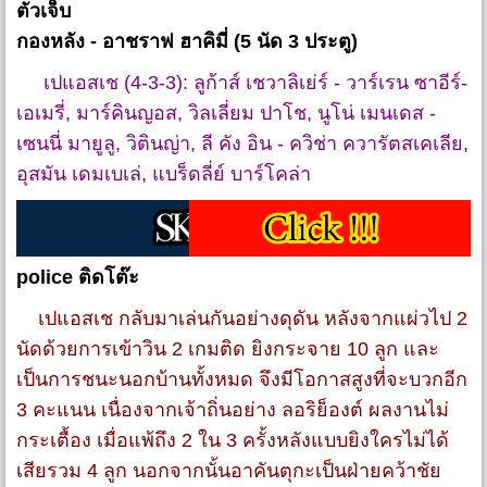
ตัวเจ็บ
กองหลัง - อาชราฟ ฮาคิมี่ (5 นัด 3 ประตู)
เปแอสเช (4-3-3): ลูก้าส์ เชวาลิเย่ร์ - วาร์เรน ซาอีร์-
เอเมรี่, มาร์คินญอส, วิลเลี่ยม ปาโช, นูโน่ เมนเดส -
เซนนี่ มายูลู, วิตินญ่า, ลี คัง อิน - ควิช่า ควารัตสเคเลีย,
อุสมัน เดมเบเล่, แบร็ดลี่ย์ บาร์โคล่า
police ติดโต๊ะ
เปแอสเช กลับมาเล่นกันอย่างดุดัน หลังจากแผ่วไป 2
นัดด้วยการเข้าวิน 2 เกมติด ยิงกระจาย 10 ลูก และ
เป็นการชนะนอกบ้านทั้งหมด จึงมีโอกาสสูงที่จะบวกอีก
3 คะแนน เนื่องจากเจ้าถิ่นอย่าง ลอริย็องต์ ผลงานไม่
กระเตื้อง เมื่อแพ้ถึง 2 ใน 3 ครั้งหลังแบบยิงใครไม่ได้
เสียรวม 4 ลูก นอกจากนั้นอาคันตุกะเป็นฝ่ายคว้าชัย