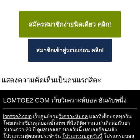
สมัครสมาชิกง่ายนิดเดียว คลิก!
สมาชิกเข้าสู่ระบบก่อน คลิก!
แสดงความคิดเห็นเป็นคนแรกสิคะ
LOMTOE2.COM เว็บวิเคราะห์บอล อันดับหนึ่ง
lomtoe2.com
เว็บศูนย์รวม
วิเคราะห์บอล
แจกทีเด็ดบอลทุกวัน
โดยเหล่าเซียนฟุตบอลขั้นเทพ ที่มีสถิติความแม่นติดต่อกันยา
วนานกว่า 20 ปี ดูผลบอลสด บอลวันนี้ ผลบอลย้อนหลัง
โปรแกรมฟุตบอลประจำวัน
โปรแกรมบอลวันนี้
โปรแกรมบอล