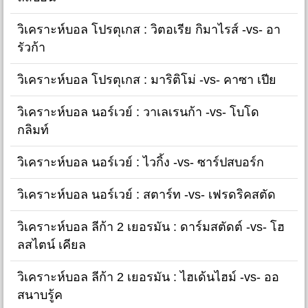
วิเคราะห์บอล โปรตุเกส : วิตอเรีย กิมาไรส์ -vs- อา
รัวก้า
วิเคราะห์บอล โปรตุเกส : มาริติโม่ -vs- คาซา เปีย
วิเคราะห์บอล นอร์เวย์ : วาเลเรนก้า -vs- โบโด
กลิมท์
วิเคราะห์บอล นอร์เวย์ : ไวกิ้ง -vs- ซาร์ปสบอร์ก
วิเคราะห์บอล นอร์เวย์ : สตาร์ท -vs- เฟรดริคสตัด
วิเคราะห์บอล ลีก้า 2 เยอรมัน : ดาร์มสตัดต์ -vs- โฮ
ลสไตน์ เคียล
วิเคราะห์บอล ลีก้า 2 เยอรมัน : ไฮเด้นไฮม์ -vs- ออ
สนาบรู้ค