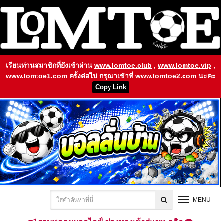
เรียนท่านสมาชิกที่ยังเข้าผ่าน
www.lomtoe.club
,
www.lomtoe.vip
,
www.lomtoe1.com
ครั้งต่อไป กรุณาเข้าที่
www.lomtoe2.com
นะคะ
Copy Link
MENU