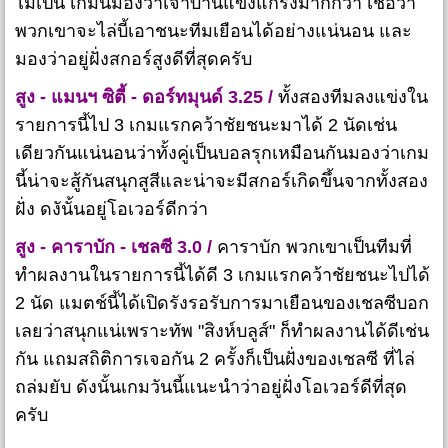
ไม่เป็น เกมนี้มองว่าเจ้าบ้านแข็งแกร่งมากกว่า เชื่อว่า
พวกเขาจะไล่บี้เอาชนะทีมเยือนได้อย่างแน่นอน และ
มองว่าอยู่ฝั่งสกอร์สูงดีที่สุดครับ
สูง - แมนฯ ซิตี้ - ดอร์ทมุนด์ 3.25 /
ทั้งสองทีมลงแข่งใน
รายการนี้ไป 3 เกมแรกคว้าชัยชนะมาได้ 2 นัดเช่น
เดียวกันแน่นอนว่าทั้งคู่เป็นบอลรุกเหมือนกันมองว่าเกม
นี้น่าจะสู้กันสนุกสูสีและน่าจะมีสกอร์เกิดขึ้นจากทั้งสอง
ฝั่ง ดงันั้นอยู่โอเวอร์ดีกว่า
สูง - คาราบัก - เชลซี 3.0 /
คาราบัก พวกเขาเป็นทีมที่
ทำผลงานในรายการนี้ได้ดี 3 เกมแรกคว้าชัยชนะไปได้
2 นัด แมตช์นี้ได้เปิดรังรอรับการมาเยือนของเชลซีบอก
เลยว่าสนุกแน่เพราะทัพ "สิงห์บลูส์" ก็ทำผลงานได้ดีเช่น
กัน แถมสถิติการเจอกัน 2 ครั้งก็เป็นฝั่งของเชลซี ที่ไล่
ถล่มยับ ดังนั้นเกมวันนี้แนะนำว่าอยู่ฝั่งโอเวอร์ดีที่สุด
ครับ