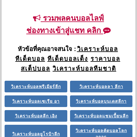
รวมพลคนบอลไลฟ์
ช่องทางเข้าสู่แชท คลิก
หัวข้อที่คุณอาจสนใจ :
วิเคราะห์บอล
ทีเด็ดบอล
ทีเด็ดบอลเต็ง
ราคาบอล
สเต็ปบอล
วิเคราะห์บอลทีมชาติ
วิเคราะห์บอลพรีเมียร์ลีก
วิเคราะห์บอลลา ลีกา
วิเคราะห์บอลเซเรีย อา
วิเคราะห์บอลบุนเดสลีกา
วิเคราะห์บอลลีก เอิง
วิเคราะห์บอลแชมเปี้ยนลีก
วิเคราะห์บอลคัดบอลโลก
วิเคราะห์บอลยูโรป้าลีก