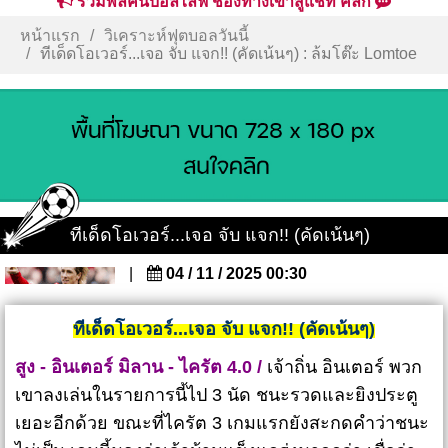
รวมพลคนบอลไลฟ์ ช่องทางเข้าสู่แชท คลิก
หน้าแรก
วิเคราะห์ฟุตบอลวันนี้
ทีเด็ดโอเวอร์...เจอ จับ แจก!! (คัดเน้นๆ) : ล้มโต๊ะ Lomtoe
ทีเด็ดโอเวอร์...เจอ จับ แจก!! (คัดเน้นๆ)
|
04 / 11 / 2025 00:30
ทีเด็ดโอเวอร์...เจอ จับ แจก!! (คัดเน้นๆ)
สูง - อินเตอร์ มิลาน - ไครัต 4.0 /
เจ้าถิ่น อินเตอร์ พวก
เขาลงเล่นในรายการนี้ไป 3 นัด ชนะรวดและยิงประตู
เยอะอีกด้วย ขณะที่ไครัต 3 เกมแรกยังสะกดคำว่าชนะ