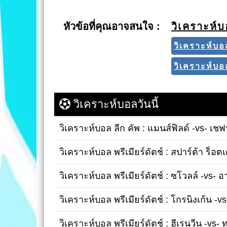
หัวข้อที่คุณอาจสนใจ :
วิเคราะห์
วิเคราะห์บอล
วิเคราะห์บอล
วิเคราะห์บอลวันนี้
วิเคราะห์บอล ลีก คัพ : แมนส์ฟิลด์ -vs- เชฟ
วิเคราะห์บอล พรีเมียร์ดัตช์ : สปาร์ต้า ร็อตเ
วิเคราะห์บอล พรีเมียร์ดัตช์ : ซโวลล์ -vs- อ
วิเคราะห์บอล พรีเมียร์ดัตช์ : โกรนิงเก้น -vs-
วิเคราะห์บอล พรีเมียร์ดัตช์ : ฮีเรนวีน -vs- 