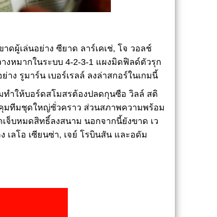
ู้เล่นอย่าง ซียาด ลาร์เคเช่, โจ วอลช์
วางหมากในระบบ 4-2-3-1 แผงมิดฟิลด์ตัวรุก
่าง รูมาร์น เบอร์เรลล์ ลงล่าสกอร์ในเกมนี้
มทำให้บอร์ดสโมสรต้องปลดกุนซือ วิลล์ สติ
ที่คุมทีมชุดใหญ่ชั่วคราว ส่วนสภาพความพร้อม
่บาดเจ็บหมดสิทธิ์ลงสนาม นอกจากนี้ยังขาด เว
เลโอ เซียนซ่า, เจย์ โรบินสัน และอดัม