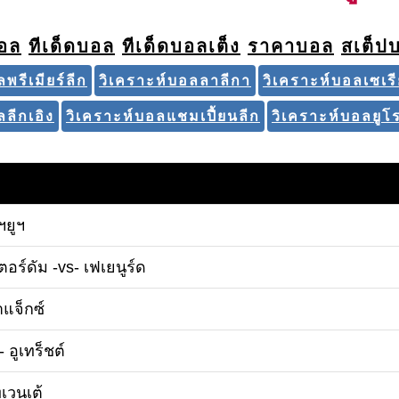
บอล
ทีเด็ดบอล
ทีเด็ดบอลเต็ง
ราคาบอล
สเต็ป
พรีเมียร์ลีก
วิเคราะห์บอลลาลีกา
วิเคราะห์บอลเซเร
ลีกเอิง
วิเคราะห์บอลแชมเปี้ยนลีก
วิเคราะห์บอลยูโร
ฯยูฯ
ตอร์ดัม -vs- เฟเยนูร์ด
าแจ็กซ์
 อูเทร็ชต์
ทเวนเต้