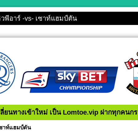
ยเธอร์ เฟือร์ธ
ดินาโม เดรสเดน
ิวพีอาร์ -vs- เซาท์แฮมป์ตัน
 ฮิเบอร์เนี่ยน
vs- ฟัลเคิร์ค
ันดี ยูไนเต็ด
 -vs- เซลติก
ฟฯยูฯ
ๆ)
)
กบวกตามมาด่วน
vs- ฮันโนเวอร์
ม่าร์
ส โกเตบอร์ก
ทเวนเต้
อูเทร็ชต์
ลี่ยนทางเข้าใหม่ เป็น Lomtoe.vip ฝากทุกคนก
าแจ็กซ์
-vs- เฟเยนูร์ด
- โมลด์
เซาท์แฮมป์ตัน