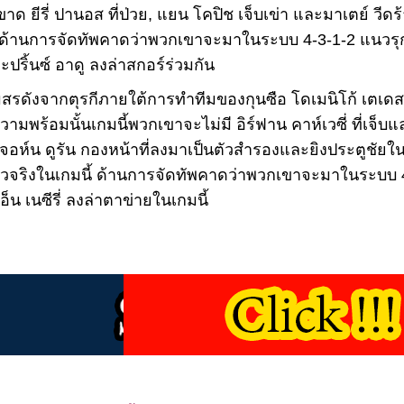
 ยีรี่ ปานอส ที่ป่วย, แยน โคปิช เจ็บเข่า และมาเตย์ วีดร้
ด้านการจัดทัพคาดว่าพวกเขาจะมาในระบบ 4-3-1-2 แนวรุก
ปริ้นซ์ อาดู ลงล่าสกอร์ร่วมกัน
ดังจากตุรกีภายใต้การทำทีมของกุนซือ โดเมนิโก้ เตเดสโ
ามพร้อมนั้นเกมนี้พวกเขาจะไม่มี อิร์ฟาน คาห์เวซี่ ที่เจ็
อห์น ดูรัน กองหน้าที่ลงมาเป็นตัวสำรองและยิงประตูชัยในเ
ป็นตัวจริงในเกมนี้ ด้านการจัดทัพคาดว่าพวกเขาจะมาในระบบ
็น เนซีรี่ ลงล่าตาข่ายในเกมนี้