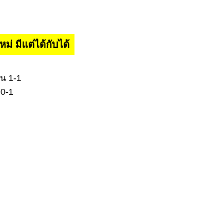
่ มีแต่ได้กับได้
่น 1-1
 0-1