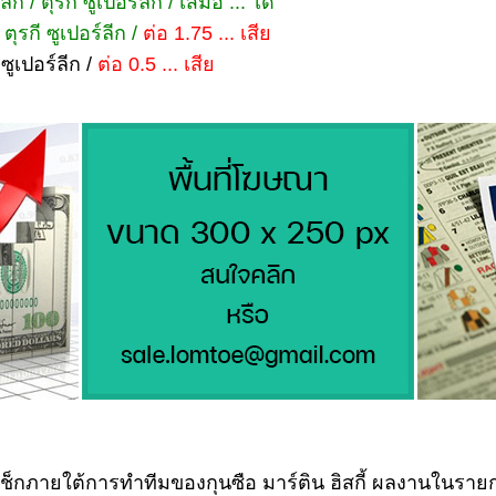
ก / ตุรกี ซูเปอร์ลีก / เสมอ ... ได้
ุรกี ซูเปอร์ลีก /
ต่อ 1.75 ... เสีย
ซูเปอร์ลีก /
ต่อ 0.5 ... เสีย
กภายใต้การทำทีมของกุนซือ มาร์ติน ฮิสกี้ ผลงานในรายก