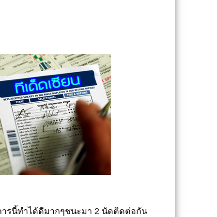
ารนี้ทำได้ดีมากๆชนะมา 2 นัดติดต่อกัน