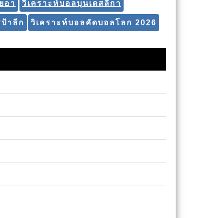
ียอา
วิเคราะห์บอลบุนเดสลีกา
ป้าลีก
วิเคราะห์บอลคัดบอลโลก 2026