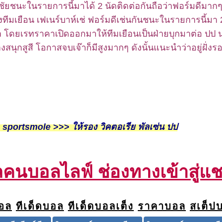
้าชัยชนะในรายการนี้มาได้ 2 นัดติดต่อกันถือว่าฟอร์มดีมาก
งทีมเยือน เฟเนร์บาห์เช่ ฟอร์มดีเช่นกันชนะในรายการนี้มา 
โดยเรทราคาเปิดออกมาให้ทีมเยือนเป็นฝ่ายบุกมาต่อ ปป นะนำ
งสนุกสูสี โอกาสจบเจ๊าก็มีสูงมากๆ ดังนั้นแนะนำว่าอยู่ฝั่งรอง
: sportsmole >>> ให้รอง วิคตอเรีย พัลเซ่น ปป
นบอลไลฟ์ ช่องทางเข้าสู่แ
บอล
ทีเด็ดบอล
ทีเด็ดบอลเต็ง
ราคาบอล
สเต็ป