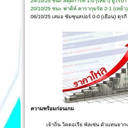
24/10/25 ชนะ สตุ๊ตการ์ท 1-0 (เหย้า) ยูโรป้า ลี
20/10/25 ชนะ ฟาติห์ คารากุมรัค 2-1 (เหย้า) ต
06/10/25 เสมอ ซัมซุนสปอร์ 0-0 (เยือน) ตุรกี 
ความพร้อมก่อนเกม
เจ้าถิ่น วิคตอเรีย พัลเซ่น ตัวแทนจากเช็