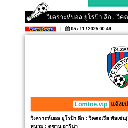
วิเคราะห์บอล ยูโรป้า ลีก : พีเอโอเค -vs- อันเด
วิเคราะห์บอล ยูโรป้า ลีก : เลช ปอซนาน -vs- เค
วิเคราะห์บอล ยูโรป้า ลีก : วิคต
วิเคราะห์บอล ยูโรป้า ลีก : มักคาบี้ เทล อาวิฟ -vs- ซ
"จับกระแสบอลแรง" บอลทำตังค์ในชั่วโมงนี้...อยา
|
05 / 11 / 2025 00:46
ทีเด็ดโอเวอร์...เจอ จับ แจก!! (คัดเน้นๆ
ทีเด็ดอันเดอร์ ... เจอ จับ แจก!! (คัดเน้น
วิเคราะห์บอล ยูโรป้า ลีก : เอฟซี ธูน -vs- ไวกิ้งกู
วิเคราะห์บอล ยูโรป้า ลีก : ซัลซ์บวร์ก -vs-
วิเคราะห์บอล ยูโรป้า ลีก : ยาเกลโลเนีย -vs- 
วิเคราะห์บอล ยูโรป้า ลีก : เบนฟิก้า -vs- ฮ
วิเคราะห์บอล คอนเฟอเรนซ์ ลีก : ลูกาโน่ -vs- เอ็น
วิเคราะห์บอล คอนเฟอเรนซ์ ลีก : สปอร์ติ้ง บราก้า -v
วิเคราะห์บอล คอนเฟอเรนซ์ ลีก : อินเตอร์ ตูร์คู
ทีเด็ด 1 ตัว ชัวร์ ตัวตึง!!
Lomtoe.vip
แจ้งเป
วิเคราะห์บอล ยูโรป้า ลีก : วิคตอเรีย พัลเซ่น(เ
สนาม : ดูซาน อารีน่า