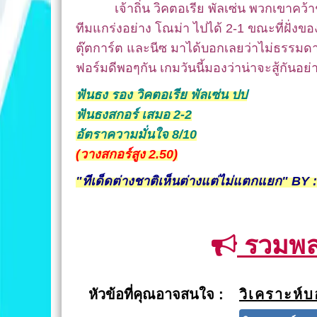
เจ้าถิ่น วิคตอเรีย พัลเซ่น พวกเขาคว
ทีมแกร่งอย่าง โณม่า ไปได้ 2-1 ขณะที่ฝั่งขอ
ตุ๊ตการ์ต และนีซ มาได้บอกเลยว่าไม่ธรรมดา 
ฟอร์มดีพอๆกัน เกมวันนี้มองว่าน่าจะสู้กันอย่า
ฟันธง รอง วิคตอเรีย พัลเซ่น ปป
ฟันธงสกอร์ เสมอ 2-2
อัตราความมั่นใจ 8/10
(วางสกอร์สูง 2.50)
"ทีเด็ดต่างชาติเห็นต่างแต่ไม่แตกแยก" BY 
รวมพลค
หัวข้อที่คุณอาจสนใจ :
วิเคราะห์