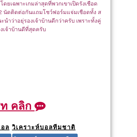
ๆโดยเฉพาะเกมล่าสุดที่พวกเขาเปิดรังเชือด
2 นัดติดต่อกันแถมโชว์ฟอร์มแจ่มเชือดทั้ง ส
ว่าอยุ่รองเจ้าบ้านดีกว่าครับ เพราะทั้งคู่
เจ้าบ้านดีที่สุดครับ
ชท คลิก
บอล
วิเคราะห์บอลทีมชาติ