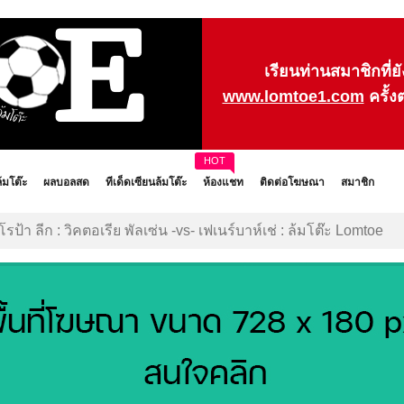
เรียนท่านสมาชิกที่ย
www.lomtoe1.com
ครั้ง
โอโมเนีย นิโคเซีย
์ดชัลลันด์
HOT
vs- เกนท์
ล้มโต๊ะ
ผลบอลสด
ทีเด็ดเซียนล้มโต๊ะ
ห้องแชท
ติดต่อโฆษณา
สมาชิก
-vs- ฮัมมาร์บี้
s- ซิยง
รป้า ลีก : วิคตอเรีย พัลเซ่น -vs- เฟเนร์บาห์เช่ : ล้มโต๊ะ Lomtoe
s- มาเธอร์เวลล์
s- กียอร์
าเตีย ไครโอว่า
vs- ริกาส
- เชลบอร์น
- เบซิคตัส
-vs- ทรอมโซ่
 โคเปนเฮเก้น
ปิด เวียน